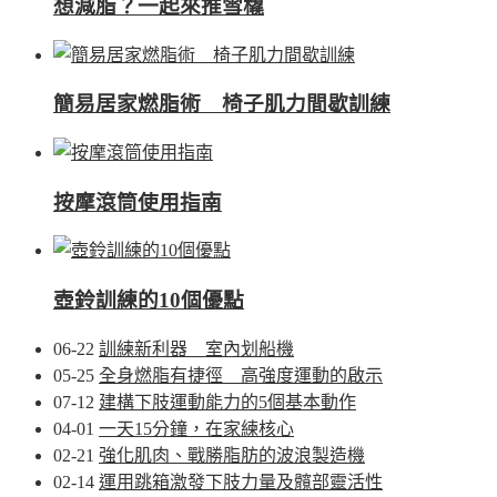
想減脂？一起來推雪橇
簡易居家燃脂術 椅子肌力間歇訓練
按摩滾筒使用指南
壺鈴訓練的10個優點
06-22
訓練新利器 室內划船機
05-25
全身燃脂有捷徑 高強度運動的啟示
07-12
建構下肢運動能力的5個基本動作
04-01
一天15分鐘，在家練核心
02-21
強化肌肉、戰勝脂肪的波浪製造機
02-14
運用跳箱激發下肢力量及髖部靈活性