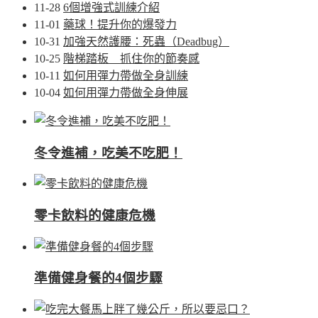
11-28
6個增強式訓練介紹
11-01
藥球！提升你的爆發力
10-31
加強天然護腰：死蟲（Deadbug）
10-25
階梯踏板 抓住你的節奏感
10-11
如何用彈力帶做全身訓練
10-04
如何用彈力帶做全身伸展
冬令進補，吃美不吃肥！
零卡飲料的健康危機
準備健身餐的4個步驟