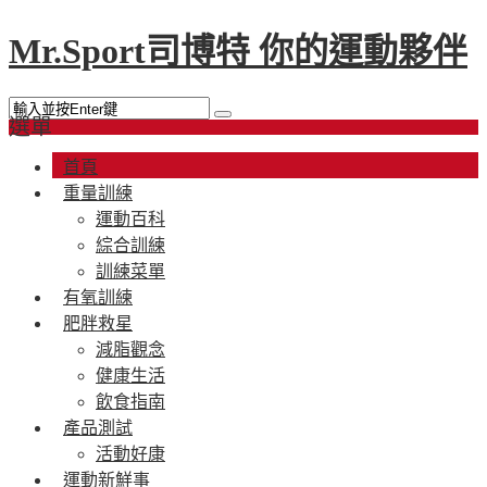
Mr.Sport司博特 你的運動夥伴
選單
首頁
重量訓練
運動百科
綜合訓練
訓練菜單
有氧訓練
肥胖救星
減脂觀念
健康生活
飲食指南
產品測試
活動好康
運動新鮮事