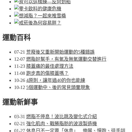
運動百科
07-21
荒廢後又重新開始運動的5種錯誤
12-07
燃脂好幫手，有氧及無氧運動交替進行
11-23
膝蓋痛的最佳處理方法
11-08
跑步真的傷膝蓋嗎？
10-26
4原則，讓年過40的你也能練
10-12
5個運動中、後的常見頭暈現象
運動新鮮事
03-31
燃脂不停息！波比跳及變化式介紹
02-21
強化肌肉、戰勝脂肪的波浪製造機
01-27
休息日不一定要「休息」 伸展、慢跑、徒手訓