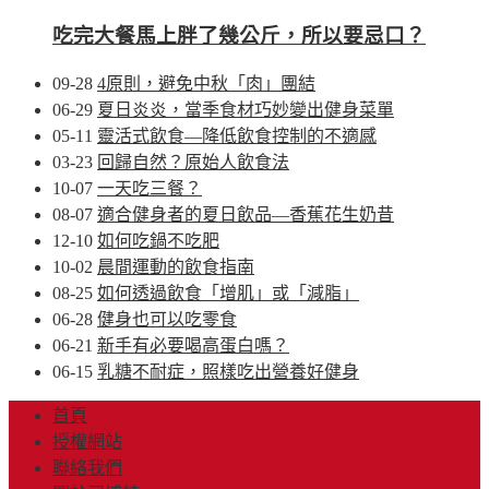
吃完大餐馬上胖了幾公斤，所以要忌口？
09-28
4原則，避免中秋「肉」團結
06-29
夏日炎炎，當季食材巧妙變出健身菜單
05-11
靈活式飲食—降低飲食控制的不適感
03-23
回歸自然？原始人飲食法
10-07
一天吃三餐？
08-07
適合健身者的夏日飲品—香蕉花生奶昔
12-10
如何吃鍋不吃肥
10-02
晨間運動的飲食指南
08-25
如何透過飲食「增肌」或「減脂」
06-28
健身也可以吃零食
06-21
新手有必要喝高蛋白嗎？
06-15
乳糖不耐症，照樣吃出營養好健身
首頁
授權網站
聯絡我們