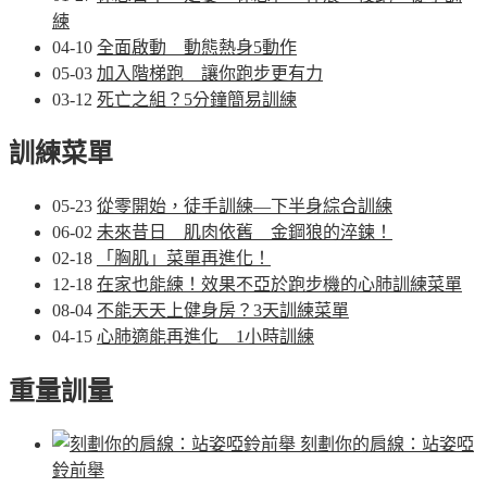
練
04-10
全面啟動 動態熱身5動作
05-03
加入階梯跑 讓你跑步更有力
03-12
死亡之組？5分鐘簡易訓練
訓練菜單
05-23
從零開始，徒手訓練—下半身綜合訓練
06-02
未來昔日 肌肉依舊 金鋼狼的淬鍊！
02-18
「胸肌」菜單再進化！
12-18
在家也能練！效果不亞於跑步機的心肺訓練菜單
08-04
不能天天上健身房？3天訓練菜單
04-15
心肺適能再進化 1小時訓練
重量訓量
刻劃你的肩線：站姿啞
鈴前舉