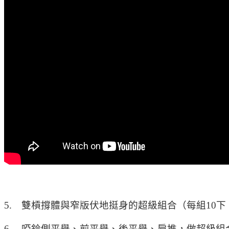
5. 雙槓撐體與窄版伏地挺身的超級組合（每組10
6. 啞鈴側平舉、前平舉、後平舉、肩推，做超級組