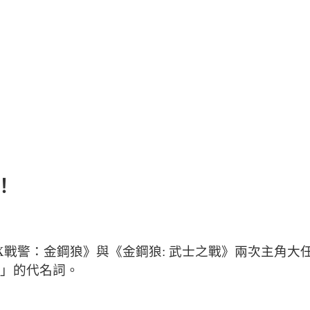
！
警：金鋼狼》與《金鋼狼: 武士之戰》兩次主角大任後，金
）」的代名詞。