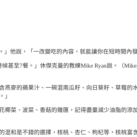
。」他說，「一改變吃的內容，就能讓你在短時間內
甚至7餐。」休傑克曼的教練Mike Ryan說。（M
含燕麥的蘋果汁、一碗混南瓜籽、向日葵籽、草莓的
。」
花椰菜、波菜、香菇的雜匯，記得盡量減少油脂的添
的混和是不錯的選擇，核桃、杏仁、枸杞等，核桃富