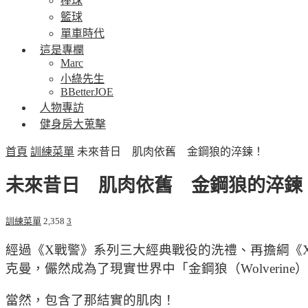
棒球
籃球
單車時代
這是專欄
Marc
小綠先生
BBetterJOE
人物專訪
健身房大蒐擊
首頁
訓練菜單
未來昔日 肌肉依舊 金鋼狼的淬鍊！
未來昔日 肌肉依舊 金鋼狼的淬鍊
訓練菜單
2,358
3
經過《X戰警》系列三大經典戰役的洗禮、再擔綱《X戰
克曼，儼然成為了現實世界中「金鋼狼（Wolverine
當然，包含了那結實的肌肉！