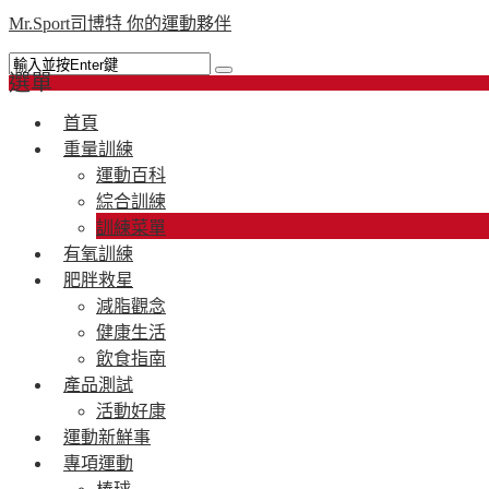
Mr.Sport司博特 你的運動夥伴
選單
首頁
重量訓練
運動百科
綜合訓練
訓練菜單
有氧訓練
肥胖救星
減脂觀念
健康生活
飲食指南
產品測試
活動好康
運動新鮮事
專項運動