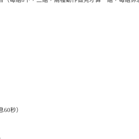
息60秒）
）