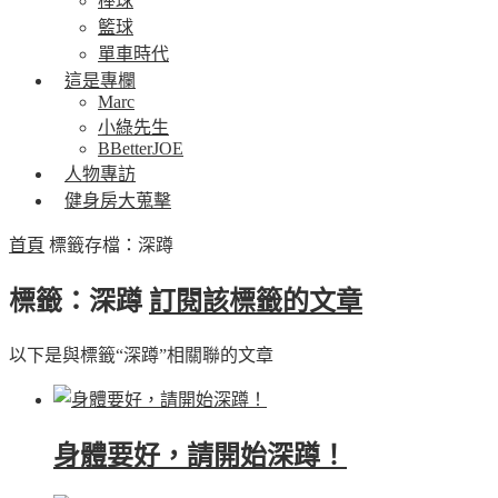
棒球
籃球
單車時代
這是專欄
Marc
小綠先生
BBetterJOE
人物專訪
健身房大蒐擊
首頁
標籤存檔：深蹲
標籤：深蹲
訂閱該標籤的文章
以下是與標籤“深蹲”相關聯的文章
身體要好，請開始深蹲！