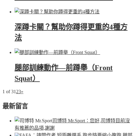
深蹲卡關？幫助你蹲得更重的4種方
法
腿部訓練動作—前蹲舉（Front
Squat）
1 of 3
1
2
3
»
最新留言
司博特 Mr.Sport
：您好,司博特目前沒
有推薦的品項,謝謝
FA
：請問作者 短距離選手 跑步時要縮小腹跑 腿部