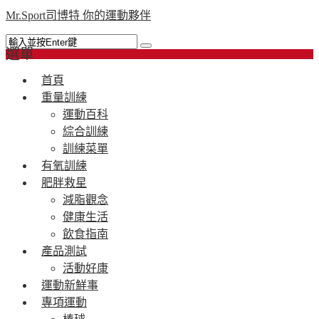
Mr.Sport司博特 你的運動夥伴
選單
首頁
重量訓練
運動百科
綜合訓練
訓練菜單
有氧訓練
肥胖救星
減脂觀念
健康生活
飲食指南
產品測試
活動好康
運動新鮮事
專項運動