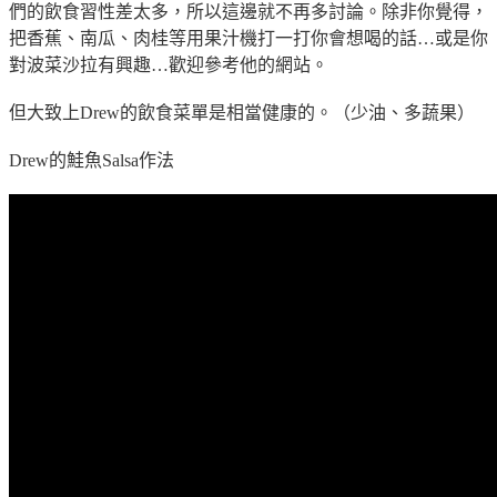
們的飲食習性差太多，所以這邊就不再多討論。除非你覺得，
把香蕉、南瓜、肉桂等用果汁機打一打你會想喝的話
…
或是你
對
波菜沙拉
有興趣
…
歡迎參考他的網站。
但大致上Drew的飲食菜單是相當健康的。（少油、多蔬果）
Drew的鮭魚Salsa作法