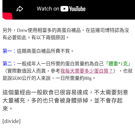
另外，
Drew
使用相當多的高蛋白補品，在這邊司博特認為沒
有必要如此。有以下兩個原因。
第一
：
這類高蛋白補品所費不貲。
第二
：
一般成年人一日所需的蛋白質量約為自己
「體重*1克」
（實際數值因人而異，參考
我每天需要多少蛋白質？
），也就
是說以80公斤的人來說，一日所需量約80g。
這個量經由一般飲食已很容易達成，不太需要刻意
大量補充，多的也只會被身體排掉，並不會存起
來。
[divide]