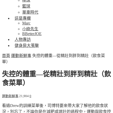
棒球
籃球
單車時代
這是專欄
Marc
小綠先生
BBetterJOE
人物專訪
健身房大蒐擊
首頁
運動新鮮事
失控的體重—從精壯到胖到精壯（飲食菜
單）
失控的體重—從精壯到胖到精壯（飲
食菜單）
運動新鮮事
21,904
0
看過Drew的訓練菜單後，司博特要來帶大家了解他的飲食狀
況，別忘了，不論你是在減肥或增壯的過程中，運動與飲食控