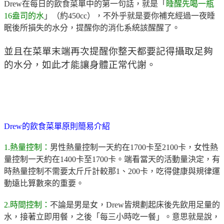
Drew
在每日的飲食菜單中的第一句話，就是「
睡醒先喝一瓶
16
盎司的水
」（約
450cc
），不外乎就是要你補充經過一夜睡
眠後所損失的水分，提醒你的消化系統該醒醒了。
並且在菜單末端再次提醒你整天都要記得攝取足夠
的水分，如此才能讓身體正常代謝。
Drew
的飲食菜單原則簡易介紹
1.
熱量控制：
男性熱量控制一天約在
1700
卡至
2100
卡，女性熱
量控制一天約在
1400
卡至
1700
卡。端看當天的活動量決定，有
時熱量控制不需要太斤斤計較那
1
、
200
卡，吃得健康與規律運
動遠比算數來的重要。
2.
時間控制：
不論是男是女，
Drew
皆規劃起床後先飲用足量的
水，接著立即用餐，之後「每三小時吃一餐」
。意思就是說，