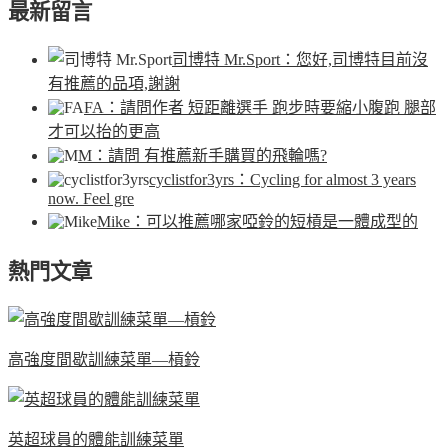
最新留言
司博特 Mr.Sport
：您好,司博特目前沒
有推薦的品項,謝謝
FA
：請問作者 短距離選手 跑步時要縮小腹跑 腿部
才可以抬的更高
M
：請問 有推薦新手購買的飛輪嗎?
cyclistfor3yrs
：Cycling for almost 3 years
now. Feel gre
Mike
：可以推薦哪家啞鈴的短槓是一體成型的
熱門文章
高強度間歇訓練菜單—槓鈴
英超球員的體能訓練菜單