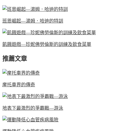
班恩崛起—湯姆．哈迪的特訓
飢餓遊戲—珍妮佛勞倫斯的訓練及飲食菜單
推薦文章
摩托車界的傳奇
地表下最激烈的爭霸戰—游泳