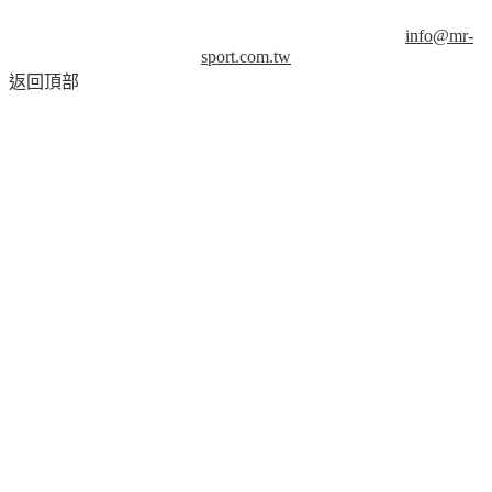
© Copyright 2013-2018 Mr.Sport 司博特 著作權所有，請勿抄
襲，請務必來信取得授權！商業用途請來信洽談。
info@mr-
sport.com.tw
返回頂部