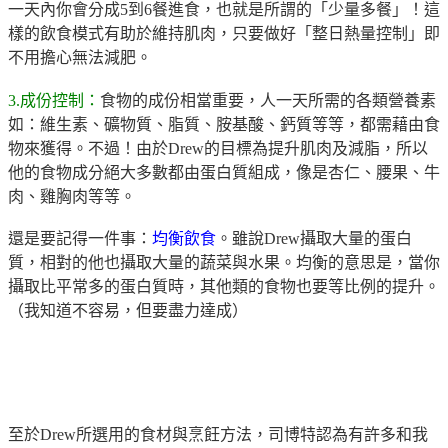
一天內你會分成
5
到
6
餐進食，也就是所謂的「少量多餐」！
這
樣的飲食模式有助於維持肌肉，只要做好「整日熱量控制」
即
不用擔心無法減肥。
3.
成份控制：
食物的成份相當重要，人一天所需的各類營養素
如：維生素、礦物質、脂質、胺基酸、鈣質等等，都需藉由食
物來獲得。不過！由於
Drew
的目標為提升肌肉及減脂，所以
他的食物成分絕大多數都由蛋白質組成，像是杏仁、腰果、牛
肉、雞胸肉等等。
還是要記得一件事：
均衡飲食
。雖說Drew攝取大量的蛋白
質，相對的他也攝取大量的蔬菜與水果。均衡的意思是，當你
攝取比平常多的蛋白質時，其他類的食物也要等比例的提升。
（我知道不容易，但要盡力達成）
至於
Drew
所選用的食材與烹飪方法，司博特認為有許多和我