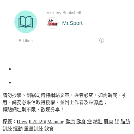
請勿抄襲、剽竊司博特網站文章，違者必究，如需轉載、引
用，請務必來信取得授權，並附上作者及來源處；
轉貼網址則不限，歡迎分享！
標籤：
Drew
fit2fat2fit
Manning
健康
健身
瘦
精壯
肌肉
胖
脂肪
訓練
運動
重量訓練
飲食