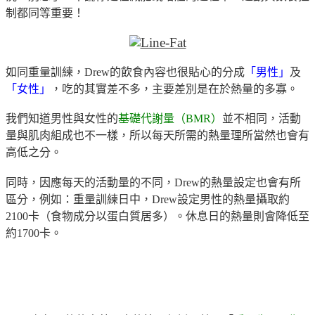
制都同等重要！
如同重量訓練，
Drew
的飲食內容也很貼心的分成
「男性」
及
「女性」
，吃的其實差不多，主要差別是在於熱量的多寡。
我們知道男性與女性的
基礎代謝量（
BMR
）
並不相同，活動
量與肌肉組成也不一樣，所以每天所需的熱量理所當然也會有
高低之分。
同時，因應每天的活動量的不同，
Drew
的熱量設定也會有所
區分，例如：重量訓練日中，
Drew
設定男性的熱量攝取約
2100
卡（食物成分以蛋白質居多）。休息日的熱量則會降低至
約
1700
卡。