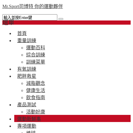
Mr.Sport司博特 你的運動夥伴
選單
首頁
重量訓練
運動百科
綜合訓練
訓練菜單
有氧訓練
肥胖救星
減脂觀念
健康生活
飲食指南
產品測試
活動好康
運動新鮮事
專項運動