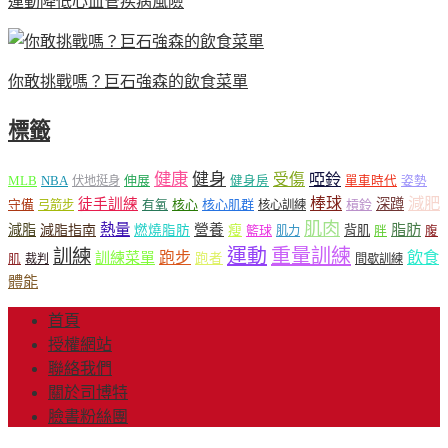
運動降低心血管疾病風險
你敢挑戰嗎？巨石強森的飲食菜單
標籤
健康
健身
受傷
啞鈴
MLB
NBA
伸展
伏地挺身
健身房
單車時代
姿勢
減肥
棒球
徒手訓練
深蹲
核心
核心肌群
槓鈴
守備
弓箭步
有氧
核心訓練
肌肉
熱量
脂肪
減脂
營養
減脂指南
燃燒脂肪
瘦
籃球
背肌
肌力
胖
腹
運動
重量訓練
訓練
飲食
跑步
訓練菜單
跑者
肌
裁判
間歇訓練
體能
首頁
授權網站
聯絡我們
關於司博特
臉書粉絲團