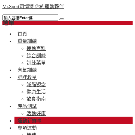
Mr.Sport司博特 你的運動夥伴
選單
首頁
重量訓練
運動百科
綜合訓練
訓練菜單
有氧訓練
肥胖救星
減脂觀念
健康生活
飲食指南
產品測試
活動好康
運動新鮮事
專項運動