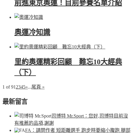
前進東京奧運！目前參賽名單介紹
奧運冷知識
里約奧運精彩回顧 難忘10大經典
（下）
1 of 9
1
2
3
4
5
»
...
尾頁 »
最新留言
司博特 Mr.Sport
：您好,司博特目前沒
有推薦的品項,謝謝
FA
：請問作者 短距離選手 跑步時要縮小腹跑 腿部