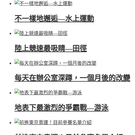
不一樣地邂逅—水上運動
陸上競速最吸睛—田徑
每天在辦公室深蹲，一個月後的改變
地表下最激烈的爭霸戰—游泳