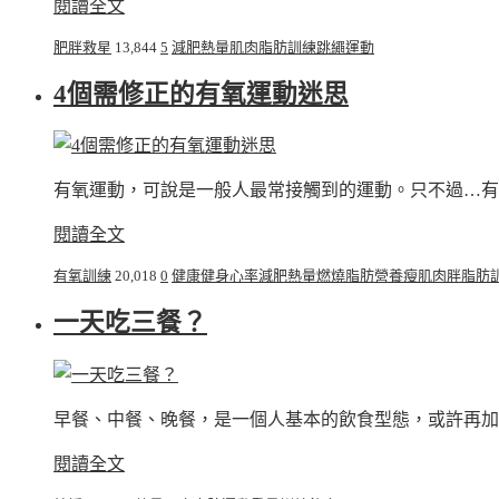
閱讀全文
肥胖救星
13,844
5
減肥
熱量
肌肉
脂肪
訓練
跳繩
運動
4個需修正的有氧運動迷思
有氧運動，可說是一般人最常接觸到的運動。只不過…有些
閱讀全文
有氧訓練
20,018
0
健康
健身
心率
減肥
熱量
燃燒脂肪
營養
瘦
肌肉
胖
脂肪
一天吃三餐？
早餐、中餐、晚餐，是一個人基本的飲食型態，或許再加上
閱讀全文