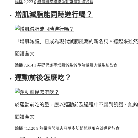
輪播
2,223
0
熱量
肌肉
脂肪
運動
重量訓練
飲食
增肌減脂能同時進行嗎？
「增肌減脂」已成為現代減肥風潮的新名詞。聽起來雖然
閱讀全文
輪播
7,614
1
基礎代謝率
增肌減脂
減重
熱量
肌肉量
脂肪
飲食
運動前後怎麼吃？
於運動前吃的量，應以運動前及過程中不感到飢餓、能夠
閱讀全文
輪播
41,120
9
熱量
疲勞
肌肉
肝醣
脂肪
葡萄糖
蛋白質
運動
飲食