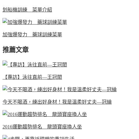
划船機訓練 菜單介紹
加強爆發力 藥球訓練菜單
推薦文章
【專訪】泳往直前—王冠閎
今天不喝酒，練出好身材！我是溫柔好丈夫—冠綸
2016運動趨勢排名 龍頭寶座換人坐