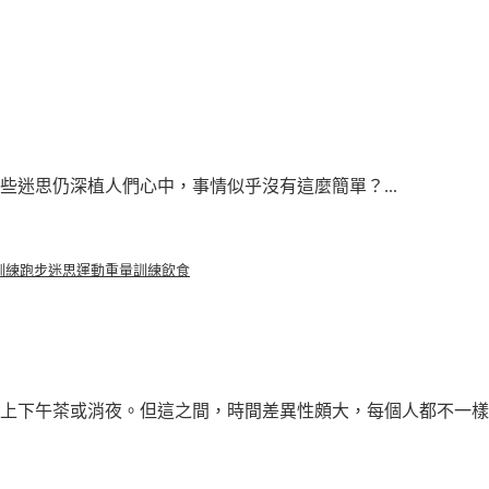
迷思仍深植人們心中，事情似乎沒有這麼簡單？...
訓練
跑步
迷思
運動
重量訓練
飲食
下午茶或消夜。但這之間，時間差異性頗大，每個人都不一樣..