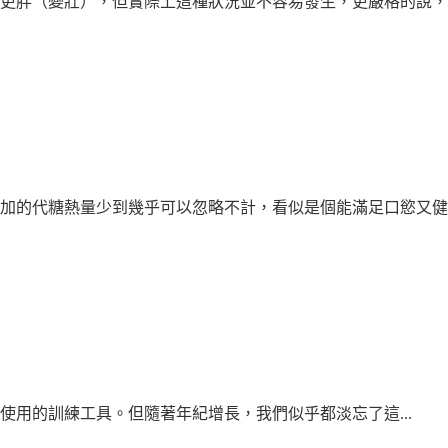
更胖（變壯），但實際上這種狀況並不容易發生，更嚴格的說，女性
的代糖熱量少到幾乎可以忽略不計，看似是個能滿足口慾又健康的
用的訓練工具。但隨著年紀增長，我們似乎都淡忘了這...