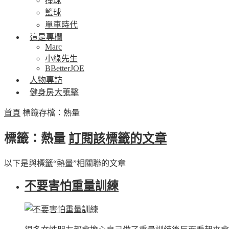
棒球
籃球
單車時代
這是專欄
Marc
小綠先生
BBetterJOE
人物專訪
健身房大蒐擊
首頁
標籤存檔：熱量
標籤：熱量
訂閱該標籤的文章
以下是與標籤“熱量”相關聯的文章
不要害怕重量訓練