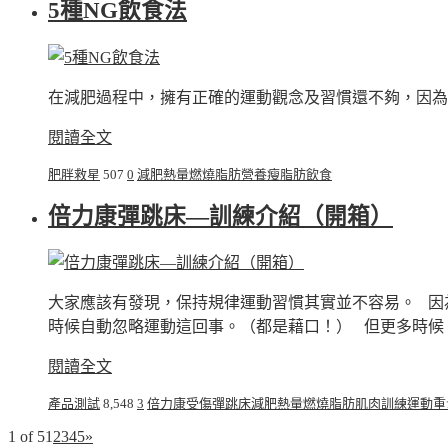
5種NG飲食法
在減肥過程中，擁有正確的運動觀念及習慣還不夠，因為飲
閱讀全文
肥胖救星
507
0
減肥
熱量
燃燒脂肪
營養
瘦
脂肪
飲食
倍力康彈跳床—訓練介紹（開箱）
大家應該有發現，保持規律運動習慣其實並不容易。 因
時候自動忽略運動這回事。（都是藉口！） 但更多時候， .
閱讀全文
產品測試
8,548
3
倍力康
受傷
彈跳床
減肥
熱量
燃燒脂肪
肌肉
訓練
運動
重
1 of 5
1
2
3
4
5
»