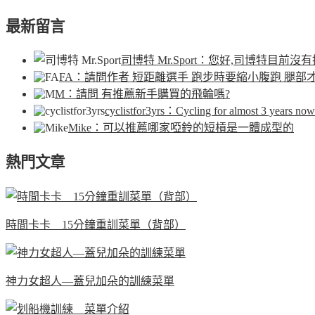
最新留言
司博特 Mr.Sport
：您好,司博特目前沒有
FA
：請問作者 短距離選手 跑步時要縮小腹跑 腿部
M
：請問 有推薦新手購買的飛輪嗎?
cyclistfor3yrs
：Cycling for almost 3 years now.
Mike
：可以推薦哪家啞鈴的短槓是一體成型的
熱門文章
時間卡卡 15分鐘重訓菜單（背部）
神力女超人—蓋兒加朵的訓練菜單