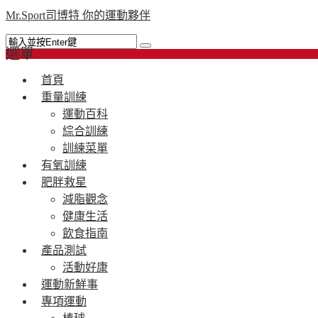
Mr.Sport司博特 你的運動夥伴
選單
首頁
重量訓練
運動百科
綜合訓練
訓練菜單
有氧訓練
肥胖救星
減脂觀念
健康生活
飲食指南
產品測試
活動好康
運動新鮮事
專項運動