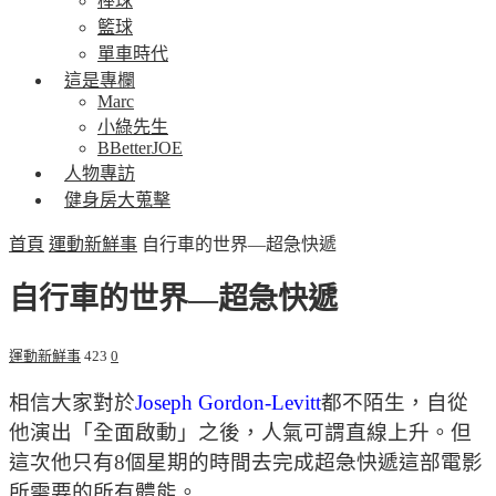
棒球
籃球
單車時代
這是專欄
Marc
小綠先生
BBetterJOE
人物專訪
健身房大蒐擊
首頁
運動新鮮事
自行車的世界—超急快遞
自行車的世界—超急快遞
運動新鮮事
423
0
相信大家對於
Joseph Gordon-Levitt
都不陌生，自從
他演出「全面啟動」之後，人氣可謂直線上升。但
這次他只有8個星期的時間去完成超急快遞這部電影
所需要的所有體能。