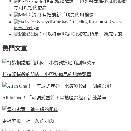
FA
：請問作者 短距離選手 跑步時要縮小腹跑 腿部
才可以抬的更高
M
：請問 有推薦新手購買的飛輪嗎?
cyclistfor3yrs
：Cycling for almost 3 years
now. Feel gre
Mike
：可以推薦哪家啞鈴的短槓是一體成型的
熱門文章
打造鋼鐵般的肌肉—小勞勃道尼的訓練菜單
All In One！「可調式壺鈴＋電鍍啞鈴組」訓練菜單
雷神索爾 神一般的肌肉