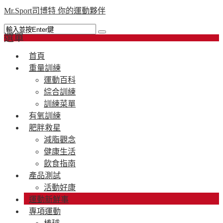
Mr.Sport司博特 你的運動夥伴
選單
首頁
重量訓練
運動百科
綜合訓練
訓練菜單
有氧訓練
肥胖救星
減脂觀念
健康生活
飲食指南
產品測試
活動好康
運動新鮮事
專項運動