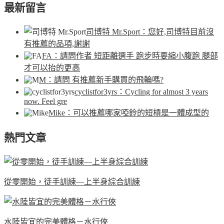
最新留言
司博特 Mr.Sport
：您好,司博特目前沒
有推薦的品項,謝謝
FA
：請問作者 短距離選手 跑步時要縮小腹跑 腿部
才可以抬的更高
M
：請問 有推薦新手購買的飛輪嗎?
cyclistfor3yrs
：Cycling for almost 3 years
now. Feel gre
Mike
：可以推薦哪家啞鈴的短槓是一體成型的
熱門文章
從零開始，徒手訓練—上半身綜合訓練
水陸皆宜的完美體格－水行俠