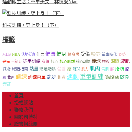
運動即生活：單車美女—林倪安Nian
科技訓練，穿上身！（下）
標籤
健康
健身
受傷
啞鈴
MLB
NBA
伸展
伏地挺身
健身房
單車時代
姿勢
減肥
棒球
徒手訓練
深蹲
核心
核心肌群
槓鈴
守備
弓箭步
有氧
核心訓練
肌肉
熱量
脂肪
減脂
營養
減脂指南
燃燒脂肪
瘦
籃球
背肌
肌力
胖
腹
運動
重量訓練
訓練
飲食
跑步
訓練菜單
跑者
肌
裁判
間歇訓練
體能
首頁
授權網站
聯絡我們
關於司博特
臉書粉絲團