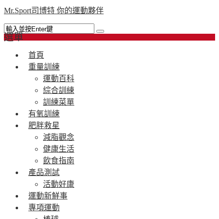
Mr.Sport司博特 你的運動夥伴
選單
首頁
重量訓練
運動百科
綜合訓練
訓練菜單
有氧訓練
肥胖救星
減脂觀念
健康生活
飲食指南
產品測試
活動好康
運動新鮮事
專項運動