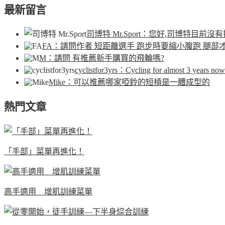
最新留言
司博特 Mr.Sport
：您好,司博特目前沒有
FA
：請問作者 短距離選手 跑步時要縮小腹跑 腿部
M
：請問 有推薦新手購買的飛輪嗎?
cyclistfor3yrs
：Cycling for almost 3 years now.
Mike
：可以推薦哪家啞鈴的短槓是一體成型的
熱門文章
「手部」菜單再進化！
高手適用 增肌訓練菜單