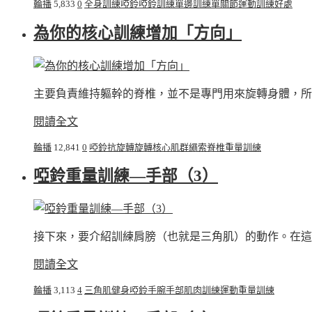
輪播
5,833
0
全身訓練
啞鈴
啞鈴訓練
單邊訓練
單關節運動
訓練好處
為你的核心訓練增加「方向」
主要負責維持軀幹的脊椎，並不是專門用來旋轉身體，所
閱讀全文
輪播
12,841
0
啞鈴
抗旋轉
旋轉
核心肌群
繩索
脊椎
重量訓練
啞鈴重量訓練—手部（3）
接下來，要介紹訓練肩膀（也就是三角肌）的動作。在這裡
閱讀全文
輪播
3,113
4
三角肌
健身
啞鈴
手腕
手部
肌肉
訓練
運動
重量訓練