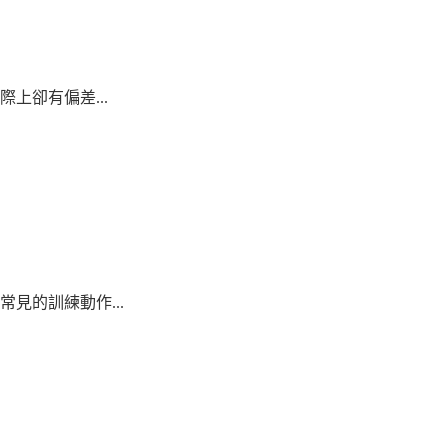
上卻有偏差...
見的訓練動作...