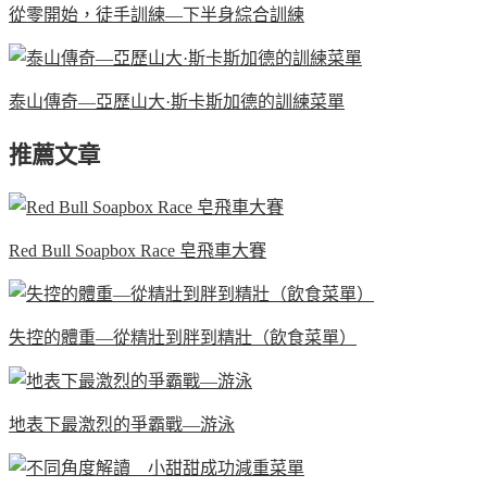
從零開始，徒手訓練—下半身綜合訓練
泰山傳奇—亞歷山大·斯卡斯加德的訓練菜單
推薦文章
Red Bull Soapbox Race 皂飛車大賽
失控的體重—從精壯到胖到精壯（飲食菜單）
地表下最激烈的爭霸戰—游泳