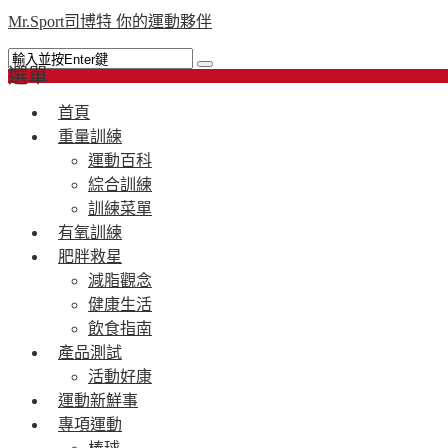
Mr.Sport司博特 你的運動夥伴
選單
首頁
重量訓練
運動百科
綜合訓練
訓練菜單
有氧訓練
肥胖救星
減脂觀念
健康生活
飲食指南
產品測試
活動好康
運動新鮮事
專項運動