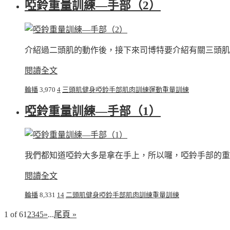
啞鈴重量訓練—手部（2）
介紹過二頭肌的動作後，接下來司博特要介紹有關三頭肌
閱讀全文
輪播
3,970
4
三頭肌
健身
啞鈴
手部
肌肉
訓練
運動
重量訓練
啞鈴重量訓練—手部（1）
我們都知道啞鈴大多是拿在手上，所以囉，啞鈴手部的重
閱讀全文
輪播
8,331
14
二頭肌
健身
啞鈴
手部
肌肉
訓練
重量訓練
1 of 6
1
2
3
4
5
»
...
尾頁 »