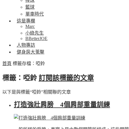
棒球
籃球
單車時代
這是專欄
Marc
小綠先生
BBetterJOE
人物專訪
健身房大蒐擊
首頁
標籤存檔：啞鈴
標籤：啞鈴
訂閱該標籤的文章
以下是與標籤“啞鈴”相關聯的文章
打造強壯肩膀 4個肩部重量訓練