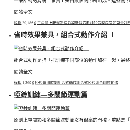
一般所稱的肩膀，事實上是由數個關節所組成。這些關節和
閱讀全文
輪播
20,186
0
三角肌
上肢運動
啞鈴
姿勢
斜方肌
槓鈴
肩膀
肩關節
重量訓
省時效果兼具，組合式動作介紹 Ⅰ
組合式動作是指「把訓練不同部位的動作加在一起，最終變
閱讀全文
輪播
1,369
0
啞鈴
增肌時刻
組合式動作
組合式啞鈴
組合訓練動作
啞鈴訓練—多關節運動篇
原則上單關節和多關節運動並沒有很高的門檻，重點是「