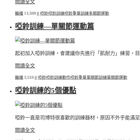
閱讀全文
輪播
13,509
0
啞鈴
啞鈴訓練
啞鈴重量訓練
多關節運動
啞鈴訓練—單關節運動篇
起初加入啞鈴訓練，會建議你先進行「肌耐力」練習，目
閱讀全文
輪播
3,510
0
啞鈴
啞鈴訓練動作
啞鈴重量
單關節訓練
單關節運動
啞鈴訓練的5個優點
啞鈴一直是司博特很喜歡的訓練器材，原因不外乎能滿足
閱讀全文