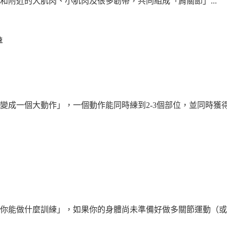
附近的大肌肉、小肌肉及很多韌帶，共同組成「肩關節」...
練
成一個大動作」，一個動作能同時練到2-3個部位，並同時獲得肌
你能做什麼訓練」，如果你的身體尚未準備好做多關節運動（或單關