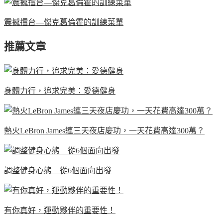
震撼擂台—傑克葛倫霍的訓練菜單
推薦文章
身體力行，追求完美：愛德健身
熱火LeBron James連三天夜店慶功，一天花費高達300萬？
調整健身心態 從6個面向出發
有你真好，運動夥伴的重要性！