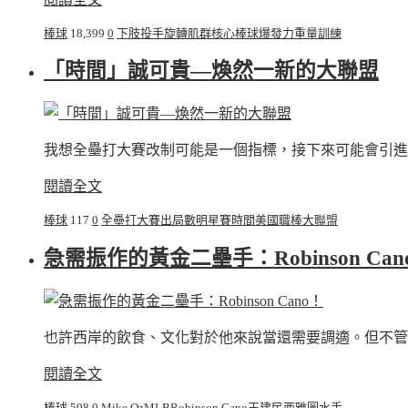
棒球
18,399
0
下肢
投手
旋轉肌群
核心
棒球
爆發力
重量訓練
「時間」誠可貴—煥然一新的大聯盟
我想全壘打大賽改制可能是一個指標，接下來可能會引進
閱讀全文
棒球
117
0
全壘打大賽
出局數
明星賽
時間
美國職棒大聯盟
急需振作的黃金二壘手：Robinson Can
也許西岸的飲食、文化對於他來說當還需要調適。但不管
閱讀全文
棒球
598
0
Mike Oz
MLB
Robinson Cano
王建民
西雅圖水手