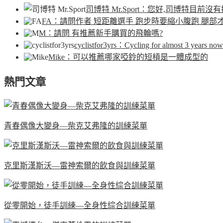
司博特 Mr.Sport
：您好,司博特目前沒有
FA
：請問作者 短距離選手 跑步時要縮小腹跑 腿部
M
：請問 有推薦新手購買的飛輪嗎?
cyclistfor3yrs
：Cycling for almost 3 years now.
Mike
：可以推薦哪家啞鈴的短槓是一體成型的
熱門文章
青春偶像大變身—柴克艾弗隆的訓練菜單
克里斯漢斯沃—雷神索爾的飲食與訓練菜單
從零開始，徒手訓練—全身性綜合訓練菜單