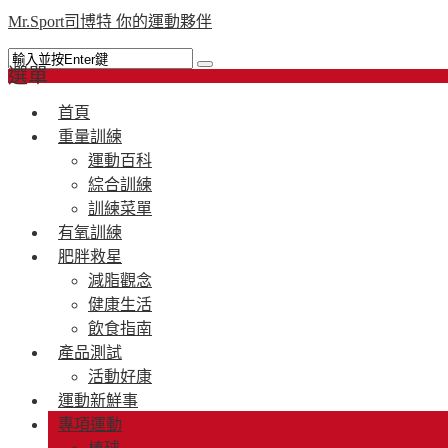
Mr.Sport司博特 你的運動夥伴
選單
首頁
重量訓練
運動百科
綜合訓練
訓練菜單
有氧訓練
肥胖救星
減脂觀念
健康生活
飲食指南
產品測試
活動好康
運動新鮮事
專項運動