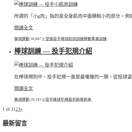
所謂的「小g肉」指的是全身肌肉中面積較小的部分。例如
閱讀全文
專項運動
30,887
0
受傷
投手
棒球
肌肉
訓練
運動
重量訓練
棒球訓練 — 投手犯規介紹
在棒球規則中，投手犯規一直是最複雜的一類，從投球姿勢到
閱讀全文
專項運動
20,181
0
投手
棒球
犯規
裁判
跑壘
跑者
1 of 3
1
2
3
»
最新留言