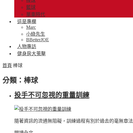
棒球
籃球
單車時代
這是專欄
Marc
小綠先生
BBetterJOE
人物專訪
健身房大蒐擊
首頁
棒球
分類：棒球
投手不可忽視的重量訓練
隨著資訊的流通無阻礙，訓練過程有別於過去的毫無章法
閱讀全文