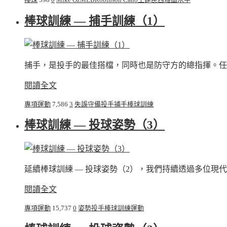
棒球訓練 — 捕手訓練（1）
捕手，是投手的最佳搭檔，同時也是防守方的總指揮。任務
閱讀全文
專項運動
7,586
3
失誤
守備
投手
捕手
棒球
訓練
棒球訓練 — 投球姿勢（3）
延續棒球訓練 — 投球姿勢（2），我們持續透過多位現代
閱讀全文
專項運動
15,737
0
姿勢
投手
棒球
訓練
運動