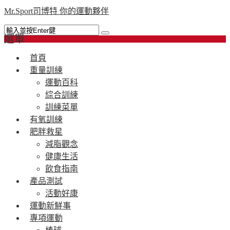
Mr.Sport司博特 你的運動夥伴
選單
首頁
重量訓練
運動百科
綜合訓練
訓練菜單
有氧訓練
肥胖救星
減脂觀念
健康生活
飲食指南
產品測試
活動好康
運動新鮮事
專項運動