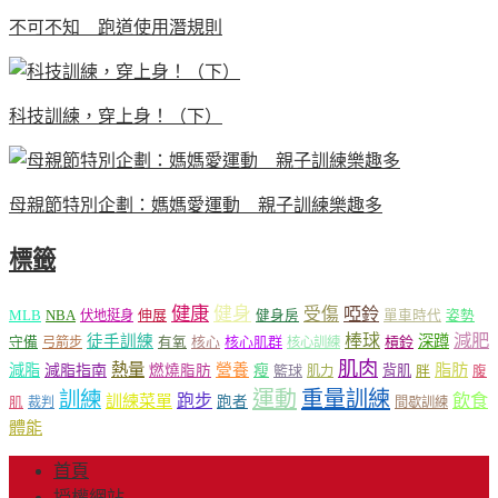
不可不知 跑道使用潛規則
科技訓練，穿上身！（下）
母親節特別企劃：媽媽愛運動 親子訓練樂趣多
標籤
健康
健身
受傷
啞鈴
MLB
NBA
伸展
伏地挺身
健身房
單車時代
姿勢
減肥
棒球
徒手訓練
深蹲
核心
核心肌群
槓鈴
守備
弓箭步
有氧
核心訓練
肌肉
熱量
脂肪
減脂
營養
減脂指南
燃燒脂肪
瘦
籃球
背肌
肌力
胖
腹
運動
重量訓練
訓練
飲食
跑步
訓練菜單
跑者
肌
裁判
間歇訓練
體能
首頁
授權網站