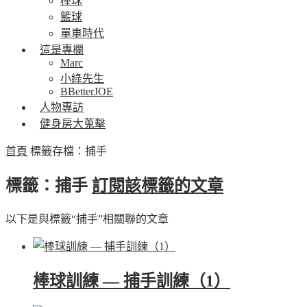
棒球
籃球
單車時代
這是專欄
Marc
小綠先生
BBetterJOE
人物專訪
健身房大蒐擊
首頁
標籤存檔：捕手
標籤：捕手
訂閱該標籤的文章
以下是與標籤“捕手”相關聯的文章
棒球訓練 — 捕手訓練（1）