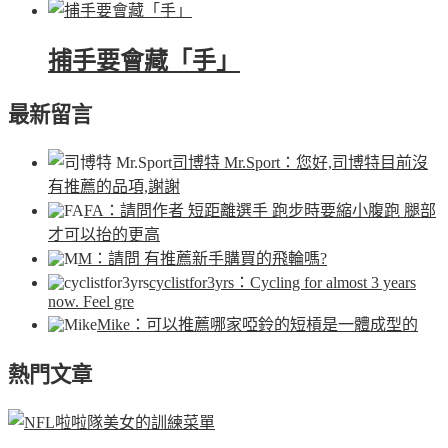
捕手要會藏「手」
最新留言
司博特 Mr.Sport
：您好,司博特目前沒
有推薦的品項,謝謝
FA
：請問作者 短距離選手 跑步時要縮小腹跑 腿部
才可以抬的更高
M
：請問 有推薦新手購買的飛輪嗎?
cyclistfor3yrs
：Cycling for almost 3 years
now. Feel gre
Mike
：可以推薦哪家啞鈴的短槓是一體成型的
熱門文章