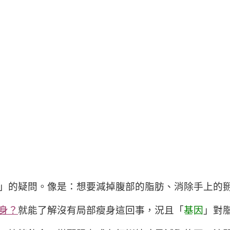
」的疑問。像是：想要減掉腹部的脂肪、消除手上的
身
？
就能了解沒有局部瘦身這回事，況且「
基因
」對