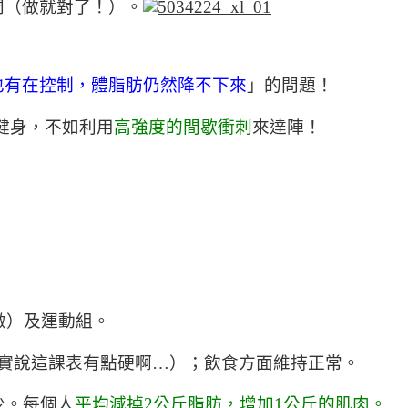
門（做就對了！）。
也有在控制，體脂肪仍然降不下來
」的問題！
間健身，不如利用
高強度的間歇衝刺
來達陣！
做）及運動組。
老實說這課表有點硬啊…）；飲食方面維持正常。
少。每個人
平均減掉2公斤脂肪，增加1公斤的肌肉。