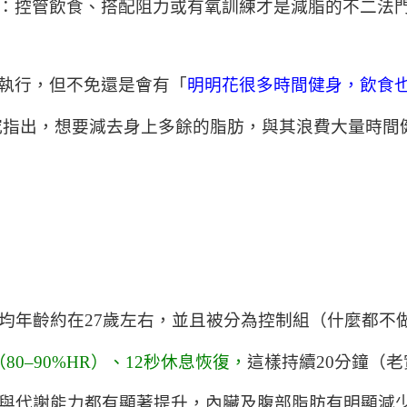
：控管飲食、搭配阻力或有氧訓練才是減脂的不二法
執行，但不免還是會有「
明明花很多時間健身，飲食
e）便提出研究指出，想要減去身上多餘的脂肪，與其浪費大量時
平均年齡約在27歲左右，並且被分為控制組（什麼都不
80–90%HR）、12秒休息恢復，
這樣持續20分鐘（
量與代謝能力都有顯著提升，內臟及腹部脂肪有明顯減