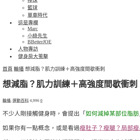
棒球
籃球
單車時代
這是專欄
Marc
小綠先生
BBetterJOE
人物專訪
健身房大蒐擊
首頁
輪播
想減脂？肌力訓練＋高強度間歇衝刺
想減脂？肌力訓練＋高強度間歇衝刺
輪播
,
運動百科
4,996
0
不少人剛接觸健身時，會提出「
如何減掉某部位脂肪
如果你有一點概念，或是看過
瘦肚子？瘦腿？局部瘦