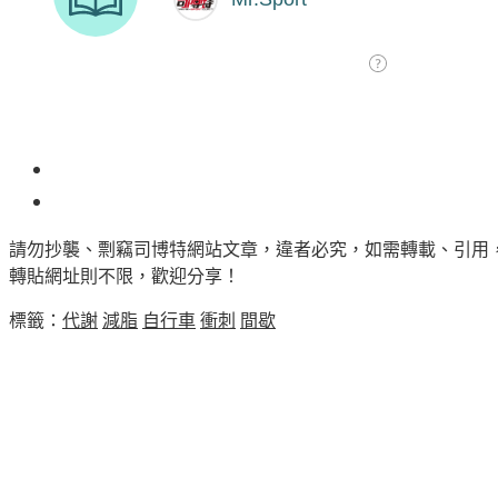
1
請勿抄襲、剽竊司博特網站文章，違者必究，如需轉載、引用
轉貼網址則不限，歡迎分享！
標籤：
代謝
減脂
自行車
衝刺
間歇