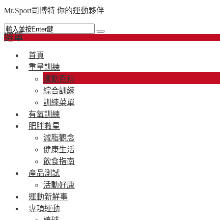
Mr.Sport司博特 你的運動夥伴
選單
首頁
重量訓練
運動百科
綜合訓練
訓練菜單
有氧訓練
肥胖救星
減脂觀念
健康生活
飲食指南
產品測試
活動好康
運動新鮮事
專項運動