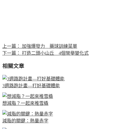
上一篇：
加強爆發力 藥球訓練菜單
下一篇：
打造二頭小山丘 4個彎舉變化式
相關文章
3週路跑計畫—打好基礎體能
想減脂？一起來推雪橇
減脂的關鍵：熱量赤字