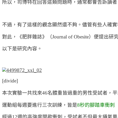
所以，司博特在回答這類問題時，通常都會告訴讀者
不過，有了這樣的觀念顯然還不夠。儘管有些人確實
對此，《肥胖雜誌》（Journal of Obesit
以下是研究內容。
[divide]
本次實驗一共找來46名體重皆過重的男性受試者，
運動組每週要進行三次訓練，皆是
8秒的腳踏車衝刺（
經過12週的高強度間歇衝刺，受試者不但最大攝氧