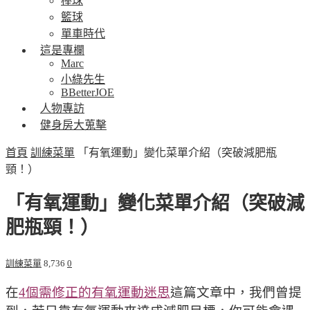
棒球
籃球
單車時代
這是專欄
Marc
小綠先生
BBetterJOE
人物專訪
健身房大蒐擊
首頁
訓練菜單
「有氧運動」變化菜單介紹（突破減肥瓶
頸！）
「有氧運動」變化菜單介紹（突破減
肥瓶頸！）
訓練菜單
8,736
0
在
4個需修正的有氧運動迷思
這篇文章中，我們曾提