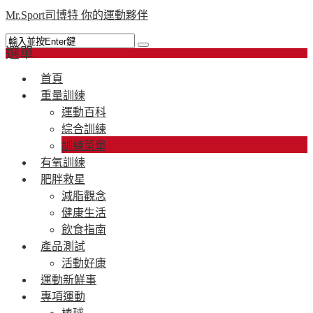
Mr.Sport司博特 你的運動夥伴
選單
首頁
重量訓練
運動百科
綜合訓練
訓練菜單
有氧訓練
肥胖救星
減脂觀念
健康生活
飲食指南
產品測試
活動好康
運動新鮮事
專項運動