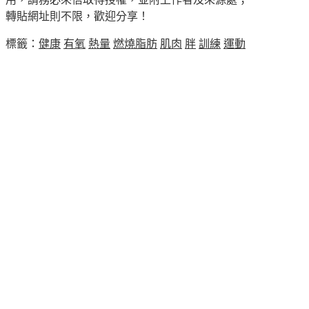
轉貼網址則不限，歡迎分享！
標籤：
健康
有氧
熱量
燃燒脂肪
肌肉
胖
訓練
運動