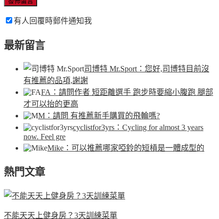
有人回覆時郵件通知我
最新留言
司博特 Mr.Sport
：您好,司博特目前沒
有推薦的品項,謝謝
FA
：請問作者 短距離選手 跑步時要縮小腹跑 腿部
才可以抬的更高
M
：請問 有推薦新手購買的飛輪嗎?
cyclistfor3yrs
：Cycling for almost 3 years
now. Feel gre
Mike
：可以推薦哪家啞鈴的短槓是一體成型的
熱門文章
不能天天上健身房？3天訓練菜單