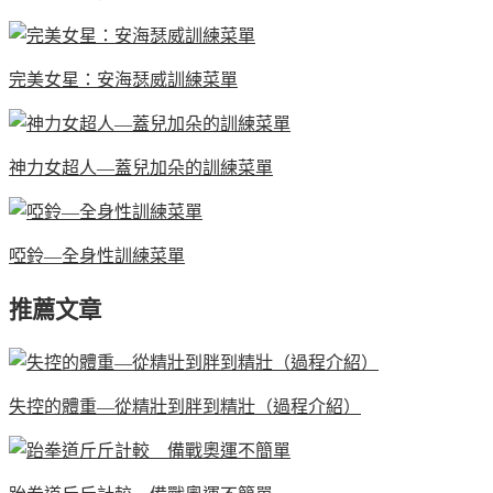
完美女星：安海瑟威訓練菜單
神力女超人—蓋兒加朵的訓練菜單
啞鈴—全身性訓練菜單
推薦文章
失控的體重—從精壯到胖到精壯（過程介紹）