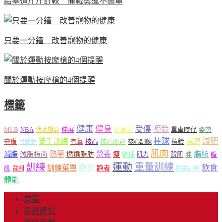
跆拳道斤斤計較 備戰奧運不簡單
只要一分鐘 改善寵物的健康
關於運動按摩槍的4個提醒
標籤
健康
健身
受傷
啞鈴
MLB
NBA
伸展
伏地挺身
健身房
單車時代
姿勢
減肥
棒球
徒手訓練
深蹲
核心
核心肌群
槓鈴
守備
弓箭步
有氧
核心訓練
肌肉
熱量
脂肪
減脂
營養
減脂指南
燃燒脂肪
瘦
籃球
背肌
肌力
胖
腹
運動
重量訓練
訓練
飲食
跑步
訓練菜單
跑者
肌
裁判
間歇訓練
體能
首頁
授權網站