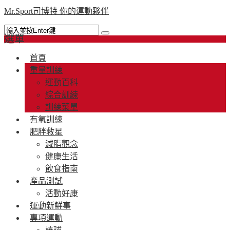
Mr.Sport司博特 你的運動夥伴
選單
首頁
重量訓練
運動百科
綜合訓練
訓練菜單
有氧訓練
肥胖救星
減脂觀念
健康生活
飲食指南
產品測試
活動好康
運動新鮮事
專項運動