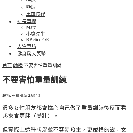
棒球
籃球
單車時代
這是專欄
Marc
小綠先生
BBetterJOE
人物專訪
健身房大蒐擊
首頁
輪播
不要害怕重量訓練
不要害怕重量訓練
輪播
,
重量訓練
2,694
3
很多女性朋友都會擔心自己做了重量訓練後反而看
起來會更胖（變壯）。
但實際上這種狀況並不容易發生，更嚴格的說，女