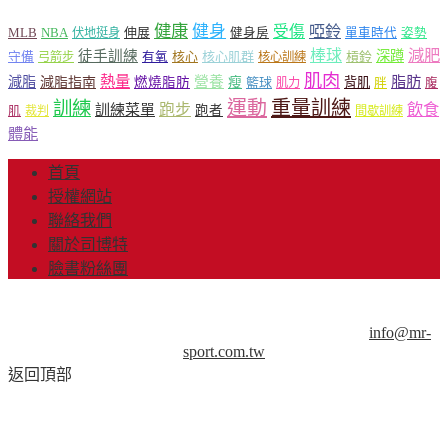
健康
健身
受傷
啞鈴
MLB
NBA
伸展
伏地挺身
健身房
單車時代
姿勢
減肥
棒球
徒手訓練
深蹲
核心
核心肌群
槓鈴
守備
弓箭步
有氧
核心訓練
肌肉
熱量
脂肪
減脂
營養
減脂指南
燃燒脂肪
瘦
籃球
背肌
肌力
胖
腹
運動
重量訓練
訓練
飲食
跑步
訓練菜單
跑者
肌
裁判
間歇訓練
體能
首頁
授權網站
聯絡我們
關於司博特
臉書粉絲團
© Copyright 2013-2018 Mr.Sport 司博特 著作權所有，請勿抄
襲，請務必來信取得授權！商業用途請來信洽談。
info@mr-
sport.com.tw
返回頂部