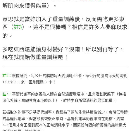
解肌肉來獲得能量）。
意思就是當妳加入了重量訓練後，反而需吃更多東
西（
註3
），這不是很棒嗎？相信是許多人夢寐以求
的。
多吃東西還能讓身材變好？沒錯！所以別再等了，
現在就開始做重量訓練吧！
註1
：
根據研究，每公斤的脂肪每天約消耗4.4卡，每公斤的肌肉每天約消耗
13.2卡，一來一回差距達8.8卡！
註2
：
基礎代謝率的定義為人體在自然溫度環境中，且非活動狀態下（包括
消化系統，意即禁食兩小時以上），維持生命所需消耗的最低能量。
若攝取的能量不足基礎代謝率，身體為了預防能量持續性減少，會降低整體
的基礎代謝率，但當飲食恢復正常時，基礎代謝率仍舊維持在低檔，約需
3~5個月才會回復到原本的正常消耗水準，而這段時間內所獲得的能量遠大