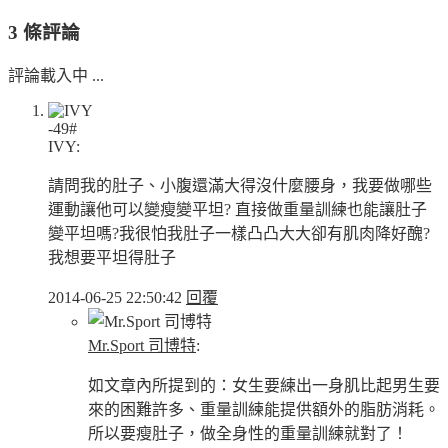
3 條評論
評論載入中 ...
-49#
IVY:
請問我的肚子、小腹還滿大得沒什麼腰身，我要做哪些
運動讓他可以變瘦變平坦? 直接做重量訓練也能讓肚子
變平坦嗎?我很怕我肚子一樣凸凸大大卻有肌肉降好醜?
我想要平坦得肚子
2014-06-25 22:50:42
回覆
Mr.Sport 司博特
:
如文章內所提到的：女生要練出一身肌比起男生要
來的困難許多、重量訓練能提供額外的脂肪消耗。
所以要瘦肚子，做全身性的重量訓練就對了！