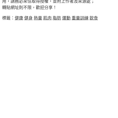
用，請務必來信取得授權，並附上作者及來源處；
轉貼網址則不限，歡迎分享！
標籤：
健康
健身
熱量
肌肉
脂肪
運動
重量訓練
飲食