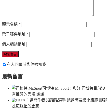
顯示名稱
*
電子郵件地址
*
個人網站網址
有人回覆時郵件通知我
最新留言
司博特 Mr.Sport
：您好,司博特目前沒
有推薦的品項,謝謝
FA
：請問作者 短距離選手 跑步時要縮小腹跑 腿部
才可以抬的更高