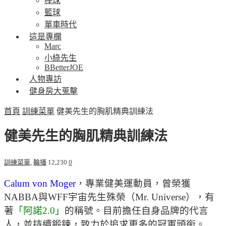
棒球
籃球
單車時代
這是專欄
Marc
小綠先生
BBetterJOE
人物專訪
健身房大蒐擊
首頁
訓練菜單
健美先生的胸肌精典訓練法
健美先生的胸肌精典訓練法
訓練菜單
,
輪播
12,230
0
Calum von Moger
，專業健美運動員，曾榮獲
NABBA與WFF宇宙先生殊榮（Mr. Universe），有
著
「阿諾2.0」
的稱號。目前擔任自身品牌的代言
人，並持續鍛鍊，致力於追求更多的冠軍頭銜。