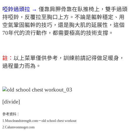
啞鈴過頭拉 →
僅靠肩胛骨靠在臥推椅上，雙手過頭
持啞鈴，反覆拉至胸口上方。不論是軀幹穩定、用
空氣鞏固軀幹的技巧，還是胸大肌的延展性，這個
70年代的流行動作，都需要極高的技術支撐。
註：
以上菜單僅供參考，訓練前請記得做足暖身，
過程量力而為。
[divide]
參考資料：
1.Muscleandstrength.com－old school chest workout
2.Calumvonmoger.com