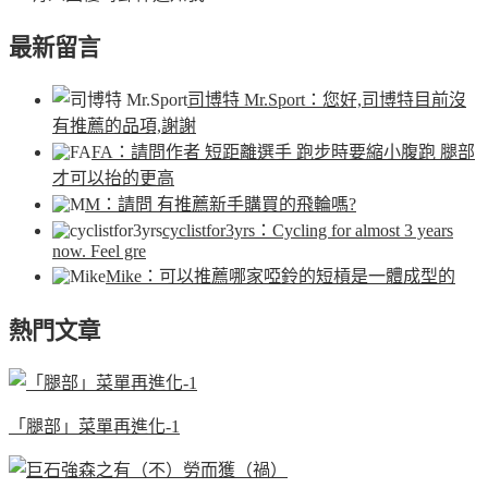
最新留言
司博特 Mr.Sport
：您好,司博特目前沒
有推薦的品項,謝謝
FA
：請問作者 短距離選手 跑步時要縮小腹跑 腿部
才可以抬的更高
M
：請問 有推薦新手購買的飛輪嗎?
cyclistfor3yrs
：Cycling for almost 3 years
now. Feel gre
Mike
：可以推薦哪家啞鈴的短槓是一體成型的
熱門文章
「腿部」菜單再進化-1