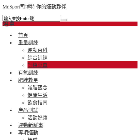
Mr.Sport司博特 你的運動夥伴
選單
首頁
重量訓練
運動百科
綜合訓練
訓練菜單
有氧訓練
肥胖救星
減脂觀念
健康生活
飲食指南
產品測試
活動好康
運動新鮮事
專項運動