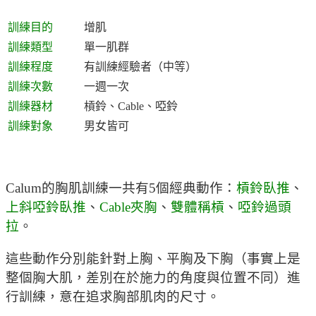
訓練目的
增肌
訓練類型
單一肌群
訓練程度
有訓練經驗者（中等）
訓練次數
一週一次
訓練器材
槓鈴、Cable、啞鈴
訓練對象
男女皆可
Calum的胸肌訓練一共有5個經典動作：
槓鈴臥推
、
上斜啞鈴臥推
、
Cable夾胸
、
雙體稱槓
、
啞鈴過頭
拉
。
這些動作分別能針對上胸、平胸及下胸（事實上是
整個胸大肌，差別在於施力的角度與位置不同）進
行訓練，意在追求胸部肌肉的尺寸。