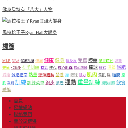
健身房特有「八大」人物
馬拉松王子Ryan Hall大變身
標籤
健康
健身
受傷
啞鈴
MLB
NBA
伸展
伏地挺身
健身房
單車時代
姿勢
減肥
棒球
徒手訓練
深蹲
核心
核心肌群
槓鈴
守備
弓箭步
有氧
核心訓練
肌肉
熱量
脂肪
減脂
營養
減脂指南
燃燒脂肪
瘦
籃球
背肌
肌力
胖
腹
運動
重量訓練
訓練
飲食
跑步
訓練菜單
跑者
肌
裁判
間歇訓練
體能
首頁
授權網站
聯絡我們
關於司博特