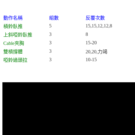
動作名稱
組數
反覆次數
5
15,15,12,12,8
槓鈴臥推
3
8
上斜啞鈴臥推
3
15-20
Cable夾胸
3
雙槓撐體
20,20,力竭
3
10-15
啞鈴過頭拉