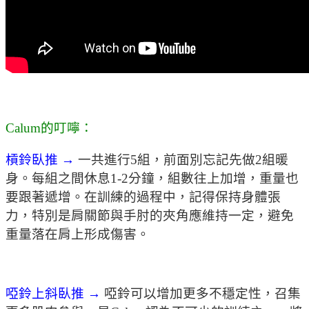
Calum的叮嚀：
槓鈴臥推 →
一共進行5組，前面別忘記先做2組暖
身。每組之間休息1-2分鐘，組數往上加增，重量也
要跟著遞增。在訓練的過程中，記得保持身體張
力，特別是肩關節與手肘的夾角應維持一定，避免
重量落在肩上形成傷害。
啞鈴上斜臥推 →
啞鈴可以增加更多不穩定性，召集