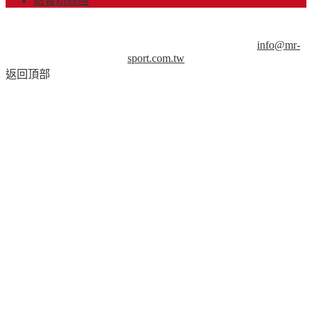
臉書粉絲團
© Copyright 2013-2018 Mr.Sport 司博特 著作權所有，請勿抄
襲，請務必來信取得授權！商業用途請來信洽談。
info@mr-
sport.com.tw
返回頂部