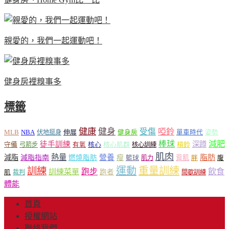
親愛的，我們一起運動吧！
健身房裡糗事多
標籤
健康
健身
受傷
啞鈴
MLB
NBA
伸展
伏地挺身
健身房
單車時代
姿勢
減肥
棒球
徒手訓練
深蹲
核心
核心肌群
槓鈴
守備
弓箭步
有氧
核心訓練
肌肉
熱量
脂肪
減脂
營養
減脂指南
燃燒脂肪
瘦
籃球
背肌
肌力
胖
腹
運動
重量訓練
訓練
飲食
跑步
訓練菜單
跑者
肌
裁判
間歇訓練
體能
首頁
授權網站
聯絡我們