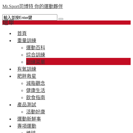
Mr.Sport司博特 你的運動夥伴
選單
首頁
重量訓練
運動百科
綜合訓練
訓練菜單
有氧訓練
肥胖救星
減脂觀念
健康生活
飲食指南
產品測試
活動好康
運動新鮮事
專項運動