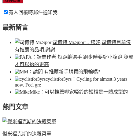
有人回覆時郵件通知我
最新留言
司博特 Mr.Sport
：您好,司博特目前沒
有推薦的品項,謝謝
FA
：請問作者 短距離選手 跑步時要縮小腹跑 腿部
才可以抬的更高
M
：請問 有推薦新手購買的飛輪嗎?
cyclistfor3yrs
：Cycling for almost 3 years
now. Feel gre
Mike
：可以推薦哪家啞鈴的短槓是一體成型的
熱門文章
傑米福克斯的決殺菜單