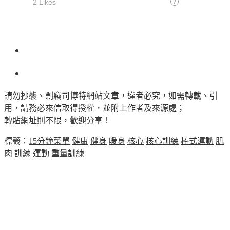
請勿抄襲、剽竊司博特網站文章，違者必究，如需轉載、引
用，請務必來信取得授權，並附上作者及來源處；
轉貼網址則不限，歡迎分享！
標籤：
15分鐘菜單
健康
健身
暖身
核心
核心訓練
棒式運動
肌
肉
訓練
運動
重量訓練