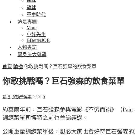
棒球
籃球
單車時代
這是專欄
Marc
小綠先生
BBetterJOE
人物專訪
健身房大蒐擊
首頁
輪播
你敢挑戰嗎？巨石強森的飲食菜單
你敢挑戰嗎？巨石強森的飲食菜單
輪播
,
運動新鮮事
3,391
0
約莫兩年前，巨石強森參與電影《不勞而禍》（Pain 
訓練菜單司博特之前也曾編譯過。
公開重量訓練菜單後，想必大家也會好奇巨石強森的三