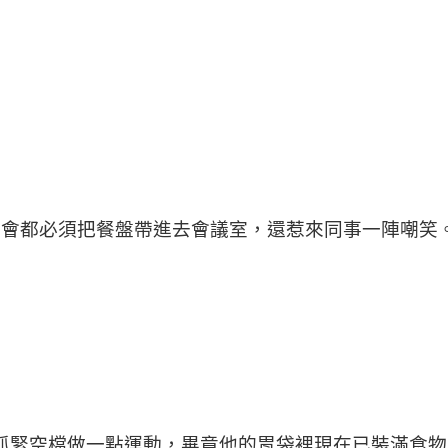
ns連開會都必須把餐盤帶進去會議室，還惹來同事一陣嘲笑
作，並抓緊空檔做一點運動，畢竟他的胃袋裡現在已裝滿食