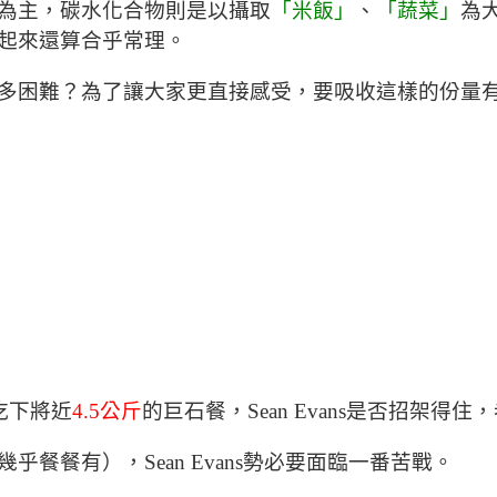
為主，碳水化合物則是以攝取
「米飯」
、
「蔬菜」
為
起來還算合乎常理。
多困難？為了讓大家更直接感受，要吸收這樣的份量
吃下將近
4.5公斤
的巨石餐，Sean Evans是否招架
餐餐有），Sean Evans勢必要面臨一番苦戰。