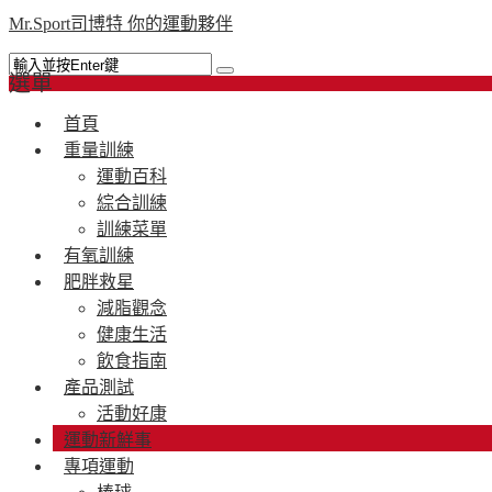
Mr.Sport司博特 你的運動夥伴
選單
首頁
重量訓練
運動百科
綜合訓練
訓練菜單
有氧訓練
肥胖救星
減脂觀念
健康生活
飲食指南
產品測試
活動好康
運動新鮮事
專項運動