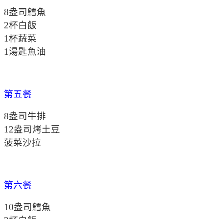
8盎司鱈魚
2杯白飯
1杯蔬菜
1湯匙魚油
第五餐
8盎司牛排
12盎司烤土豆
菠菜沙拉
第六餐
10盎司鱈魚