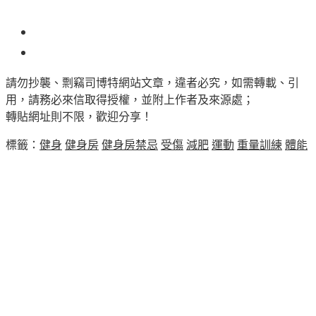
52
請勿抄襲、剽竊司博特網站文章，違者必究，如需轉載、引
用，請務必來信取得授權，並附上作者及來源處；
轉貼網址則不限，歡迎分享！
標籤：
健身
健身房
健身房禁忌
受傷
減肥
運動
重量訓練
體能