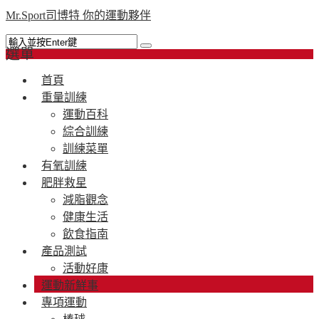
Mr.Sport司博特 你的運動夥伴
選單
首頁
重量訓練
運動百科
綜合訓練
訓練菜單
有氧訓練
肥胖救星
減脂觀念
健康生活
飲食指南
產品測試
活動好康
運動新鮮事
專項運動