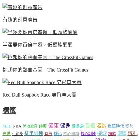
有趣的創意廣告
半澤要你百倍奉還，低頭族醒醒
挑起你的熱血基因：The CrossFit Games
Red Bull Soapbox Race 皂飛車大賽
標籤
健康
健身
受傷
啞鈴
MLB
NBA
伸展
伏地挺身
健身房
單車時代
姿勢
減肥
棒球
徒手訓練
深蹲
核心
核心肌群
槓鈴
守備
弓箭步
有氧
核心訓練