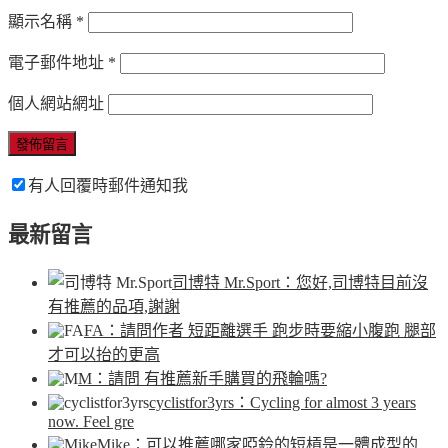
顯示名稱
*
電子郵件地址
*
個人網站網址
有人回覆時郵件通知我
最新留言
司博特 Mr.Sport
：您好,司博特目前沒
有推薦的品項,謝謝
FA
：請問作者 短距離選手 跑步時要縮小腹跑 腿部
才可以抬的更高
M
：請問 有推薦新手購買的飛輪嗎?
cyclistfor3yrs
：Cycling for almost 3 years
now. Feel gre
Mike
：可以推薦哪家啞鈴的短槓是一體成型的