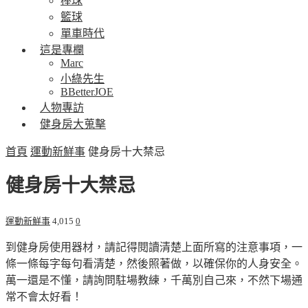
棒球
籃球
單車時代
這是專欄
Marc
小綠先生
BBetterJOE
人物專訪
健身房大蒐擊
首頁
運動新鮮事
健身房十大禁忌
健身房十大禁忌
運動新鮮事
4,015
0
到健身房使用器材，請記得閱讀清楚上面所寫的注意事項，一
條一條每字每句看清楚，然後照著做，以確保你的人身安全。
萬一還是不懂，請詢問駐場教練，千萬別自己來，不然下場通
常不會太好看！