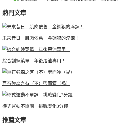
熱門文章
未來昔日 肌肉依舊 金鋼狼的淬鍊！
綜合訓練菜單 年後甩油專用！
巨石強森之有（不）勞而獲（禍）
棒式運動不單調 挑戰變化3分鐘
推薦文章