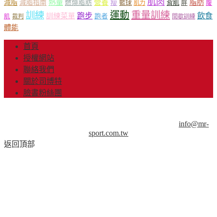
肌肉
熱量
脂肪
減脂
營養
減脂指南
燃燒脂肪
瘦
籃球
背肌
肌力
胖
腹
運動
重量訓練
訓練
飲食
跑步
訓練菜單
跑者
肌
裁判
間歇訓練
體能
首頁
授權網站
聯絡我們
關於司博特
臉書粉絲團
© Copyright 2013-2018 Mr.Sport 司博特 著作權所有，請勿抄
襲，請務必來信取得授權！商業用途請來信洽談。
info@mr-
sport.com.tw
返回頂部