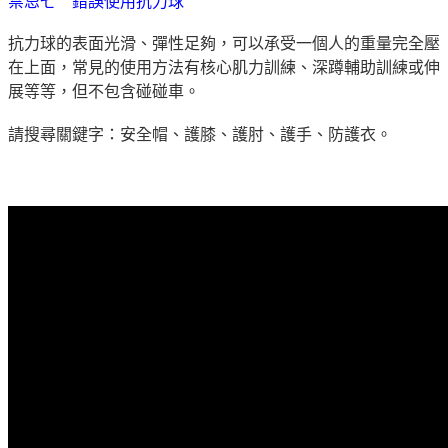
禁忌七 錯誤使用抗力球
抗力球的表面光滑、彈性足夠，可以承受一個人的重量完全壓
在上面，常見的使用方法有核心肌力訓練、深蹲輔助訓練或伸
展等等，但不包含碰碰車。
請搜尋關鍵字：安全帽、護膝、護肘、護手、防護衣。