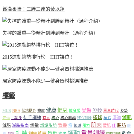
鐵漢柔情：三胖三瘦的黃以翔
失控的體重—從精壯到胖到精壯（過程介紹）
2015運動趨勢排行榜 HIIT讓位！
居家防疫運動不能少—健身器材挑選推薦
標籤
健康
健身
受傷
啞鈴
MLB
NBA
伸展
伏地挺身
健身房
單車時代
姿勢
減肥
棒球
徒手訓練
深蹲
核心
核心肌群
槓鈴
守備
弓箭步
有氧
核心訓練
肌肉
熱量
脂肪
減脂
營養
減脂指南
燃燒脂肪
瘦
籃球
背肌
肌力
胖
腹
運動
重量訓練
訓練
飲食
跑步
訓練菜單
跑者