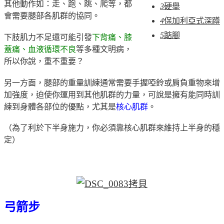
其他動作如：走、跑、跳、爬等，都
3
硬舉
會需要腿部各肌群的協同。
4
保加利亞式深蹲
5
踮腳
下肢肌力不足還可能引發
下背痛、膝
蓋痛、血液循環不良
等多種文明病，
所以你說，重不重要？
另一方面，腿部的重量訓練通常需要手握啞鈴或肩負重物來增
加強度，迫使你運用到其他肌群的力量，可說是擁有能同時訓
練到身體各部位的優點，尤其是
核心肌群
。
（為了利於下半身施力，你必須靠核心肌群來維持上半身的穩
定）
弓箭步