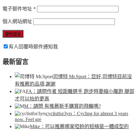
電子郵件地址
*
個人網站網址
有人回覆時郵件通知我
最新留言
司博特 Mr.Sport
：您好,司博特目前沒
有推薦的品項,謝謝
FA
：請問作者 短距離選手 跑步時要縮小腹跑 腿部
才可以抬的更高
M
：請問 有推薦新手購買的飛輪嗎?
cyclistfor3yrs
：Cycling for almost 3 years
now. Feel gre
Mike
：可以推薦哪家啞鈴的短槓是一體成型的