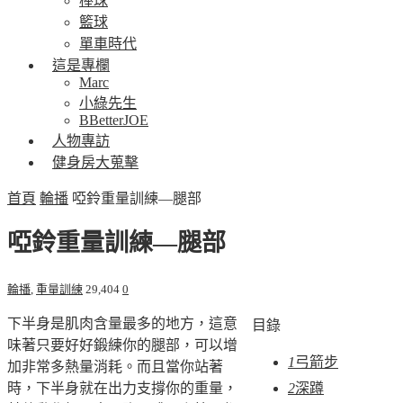
棒球
籃球
單車時代
這是專欄
Marc
小綠先生
BBetterJOE
人物專訪
健身房大蒐擊
首頁
輪播
啞鈴重量訓練—腿部
啞鈴重量訓練—腿部
輪播
,
重量訓練
29,404
0
下半身是肌肉含量最多的地方，這意
目錄
味著只要好好鍛練你的腿部，可以增
1
弓箭步
加非常多熱量消耗。而且當你站著
時，下半身就在出力支撐你的重量，
2
深蹲