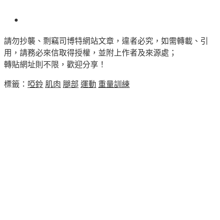
請勿抄襲、剽竊司博特網站文章，違者必究，如需轉載、引
用，請務必來信取得授權，並附上作者及來源處；
轉貼網址則不限，歡迎分享！
標籤：
啞鈴
肌肉
腿部
運動
重量訓練