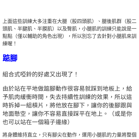
上面這些訓練大多注重在大腿（股四頭肌）、腿後肌群（股二
頭肌、半腱肌、半膜肌）以及臀肌，小腿肌的訓練只能說是一
點點（僅以輔助的角色出現），所以別忘了去針對小腿肌來訓
練喔！
踮腳
組合式啞鈴的好處又出現了！
由於站在平地做踮腳動作很容易就踩到地板上，給
予肌肉緩衝時間，失去持續性訓練的效果，所以這
時拆掉一組槓片，將他放在腳下，讓你的後腳跟與
地面懸空，讓你不容易直接踩平在地上。（或是你
也可以站在一個箱子邊緣）
將身體維持直立，只有腳尖在動作，運用小腿肌的力量將整個