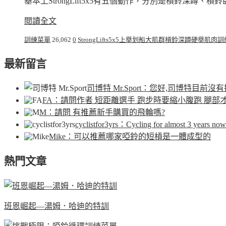
基本上StrongLift5x5有五個動作，分別是槓鈴深
閱讀全文
訓練菜單
26,062
0
StrongLifts5x5
上舉
划船
大肌群
槓鈴
深蹲
硬舉
肌肉
訓
最新留言
司博特 Mr.Sport
：您好,司博特目前沒有
FA
：請問作者 短距離選手 跑步時要縮小腹跑 腿部
M
：請問 有推薦新手購買的飛輪嗎?
cyclistfor3yrs
：Cycling for almost 3 years now.
Mike
：可以推薦哪家啞鈴的短槓是一體成型的
熱門文章
班恩崛起—湯姆．哈迪的特訓