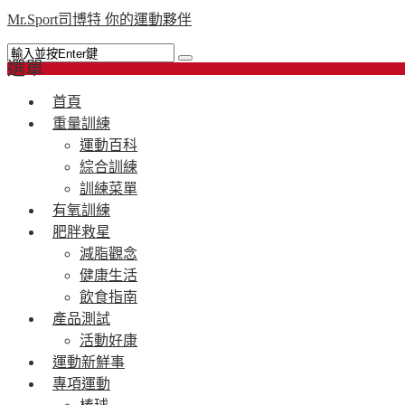
Mr.Sport司博特 你的運動夥伴
選單
首頁
重量訓練
運動百科
綜合訓練
訓練菜單
有氧訓練
肥胖救星
減脂觀念
健康生活
飲食指南
產品測試
活動好康
運動新鮮事
專項運動