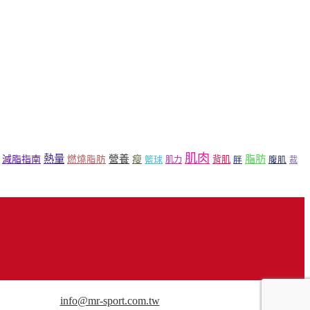
肌肉
熱量
脂肪
營養
減脂指南
燃燒脂肪
瘦
籃球
背肌
肌力
胖
腹肌
裁
用途請來信洽談。
info@mr-sport.com.tw