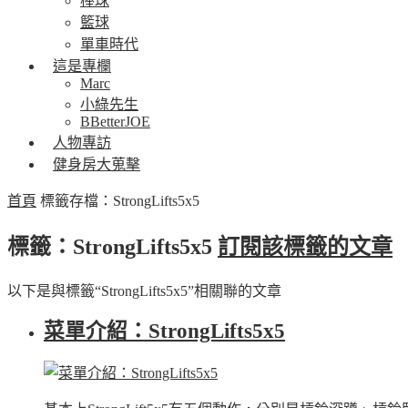
棒球
籃球
單車時代
這是專欄
Marc
小綠先生
BBetterJOE
人物專訪
健身房大蒐擊
首頁
標籤存檔：StrongLifts5x5
標籤：StrongLifts5x5
訂閱該標籤的文章
以下是與標籤“StrongLifts5x5”相關聯的文章
菜單介紹：StrongLifts5x5