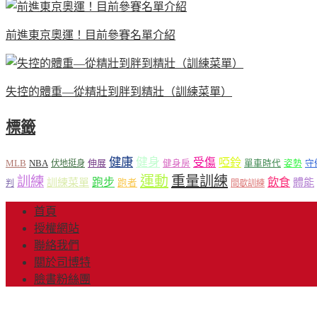
前進東京奧運！目前參賽名單介紹
失控的體重—從精壯到胖到精壯（訓練菜單）
標籤
健康
健身
受傷
啞鈴
MLB
NBA
伸展
伏地挺身
健身房
單車時代
姿勢
守
運動
重量訓練
訓練
飲食
跑步
體能
訓練菜單
跑者
判
間歇訓練
首頁
授權網站
聯絡我們
關於司博特
臉書粉絲團
© Copyright 2013-20