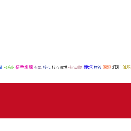
減肥
棒球
徒手訓練
深蹲
減脂
核心
核心肌群
槓鈴
備
弓箭步
有氧
核心訓練
18 Mr.Sport 司博特 著作權所有，請勿抄襲，請務必來信取得授權！商業