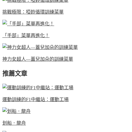
挑戰極限：啞鈴循環訓練菜單
「手部」菜單再進化！
神力女超人—蓋兒加朵的訓練菜單
推薦文章
運動訓練的F1中繼站：運動工場
划船．龍舟