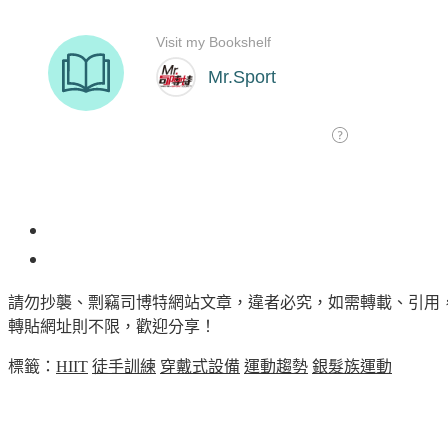
173
請勿抄襲、剽竊司博特網站文章，違者必究，如需轉載、引用
轉貼網址則不限，歡迎分享！
標籤：
HIIT
徒手訓練
穿戴式設備
運動趨勢
銀髮族運動