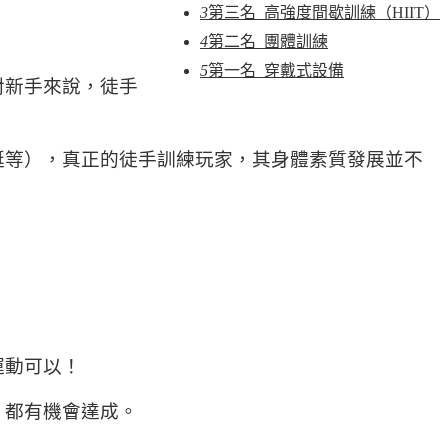
3
第三名 高強度間歇訓練（HIIT）
4
第二名 團體訓練
5
第一名 穿戴式設備
對新手來說，徒手
挺等），真正的徒手訓練玩家，其身體素質發展並不
運動可以！
，都有機會達成。