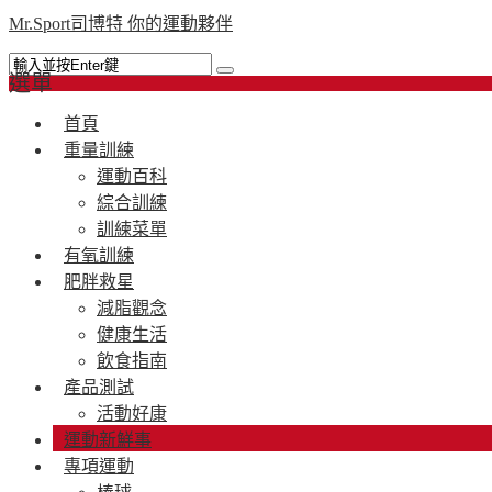
Mr.Sport司博特 你的運動夥伴
選單
首頁
重量訓練
運動百科
綜合訓練
訓練菜單
有氧訓練
肥胖救星
減脂觀念
健康生活
飲食指南
產品測試
活動好康
運動新鮮事
專項運動