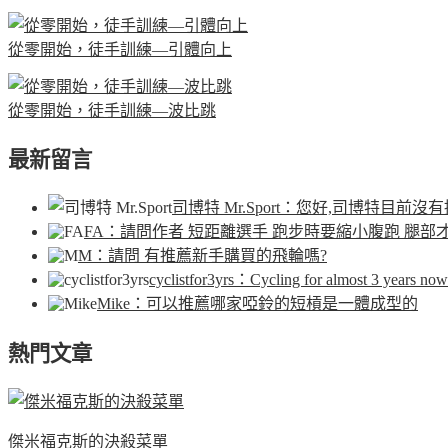
從零開始，徒手訓練—引體向上
從零開始，徒手訓練—波比跳
最新留言
司博特 Mr.Sport
：您好,司博特目前沒有
FA
：請問作者 短距離選手 跑步時要縮小腹跑 腿部
M
：請問 有推薦新手購買的飛輪嗎?
cyclistfor3yrs
：Cycling for almost 3 years now.
Mike
：可以推薦哪家啞鈴的短槓是一體成型的
熱門文章
傑米福克斯的決殺菜單