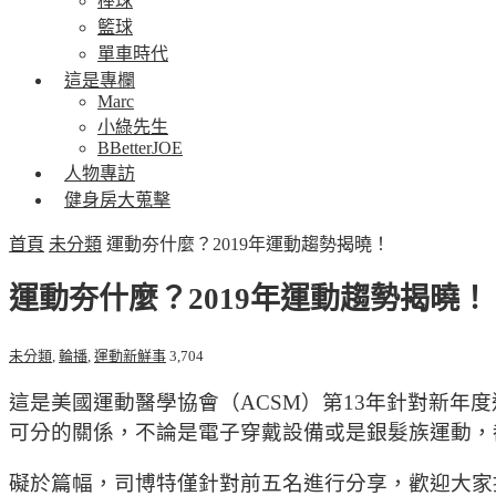
棒球
籃球
單車時代
這是專欄
Marc
小綠先生
BBetterJOE
人物專訪
健身房大蒐擊
首頁
未分類
運動夯什麼？2019年運動趨勢揭曉！
運動夯什麼？2019年運動趨勢揭曉！
未分類
,
輪播
,
運動新鮮事
3,704
這是美國運動醫學協會（ACSM）第13年針對新年
可分的關係，不論是電子穿戴設備或是銀髮族運動，
礙於篇幅，司博特僅針對前五名進行分享，歡迎大家