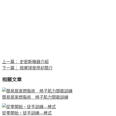
上一篇：
史密斯機器介紹
下一篇：
按摩球使用初簡介
相關文章
簡易居家燃脂術 椅子肌力間歇訓練
從零開始，徒手訓練—棒式