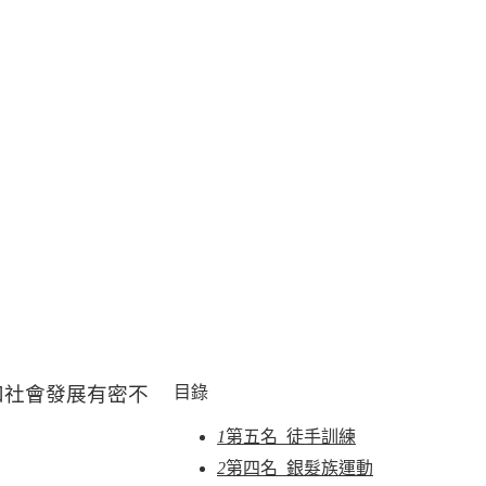
和社會發展有密不
目錄
1
第五名 徒手訓練
2
第四名 銀髮族運動