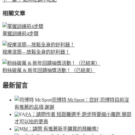
相關文章
掌握訓練前4步驟
按摩滾筒—放鬆全身的好利器！
粉絲破萬 & 新年回饋抽獎活動！（已結束）
最新留言
司博特 Mr.Sport
：您好,司博特目前沒
有推薦的品項,謝謝
FA
：請問作者 短距離選手 跑步時要縮小腹跑 腿部
才可以抬的更高
M
：請問 有推薦新手購買的飛輪嗎?