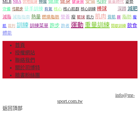
健康
健身
受傷
啞鈴
MLB
NBA
伸展
伏地挺身
健身房
單車時代
姿勢
減肥
棒球
徒手訓練
深蹲
核心
核心肌群
槓鈴
守備
弓箭步
有氧
核心訓練
肌肉
熱量
脂肪
減脂
營養
減脂指南
燃燒脂肪
瘦
籃球
背肌
肌力
胖
腹
運動
重量訓練
訓練
飲食
跑步
訓練菜單
跑者
肌
裁判
間歇訓練
體能
首頁
授權網站
聯絡我們
關於司博特
臉書粉絲團
© Copyright 2013-2018 Mr.Sport 司博特 著作權所有，請勿抄
襲，請務必來信取得授權！商業用途請來信洽談。
info@mr-
sport.com.tw
返回頂部