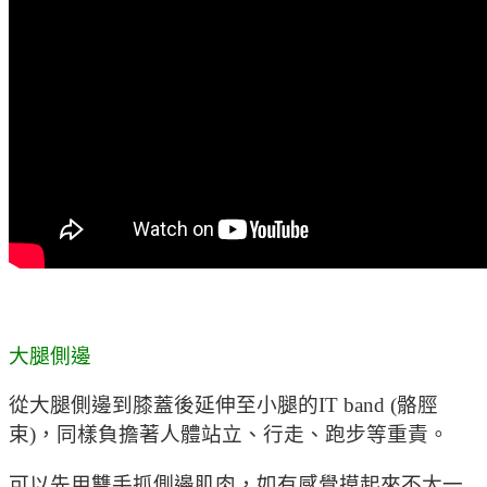
大腿側邊
從大腿側邊到膝蓋後延伸至小腿的IT band (骼脛
束)，同樣負擔著人體站立、行走、跑步等重責。
可以先用雙手抓側邊肌肉，如有感覺摸起來不太一