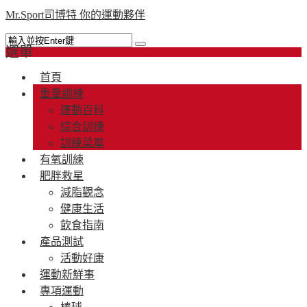
Mr.Sport司博特 你的運動夥伴
選單
首頁
重量訓練
運動百科
綜合訓練
訓練菜單
有氧訓練
肥胖救星
減脂觀念
健康生活
飲食指南
產品測試
活動好康
運動新鮮事
專項運動