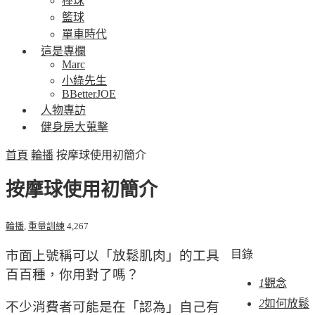
棒球
籃球
單車時代
這是專欄
Marc
小綠先生
BBetterJOE
人物專訪
健身房大蒐擊
首頁
輪播
按摩球使用初簡介
按摩球使用初簡介
輪播
,
重量訓練
4,267
市面上號稱可以「放鬆肌肉」的工具
目錄
百百種，你用對了嗎？
1
觀念
2
如何放鬆
不少消費者可能是在「認為」自己有