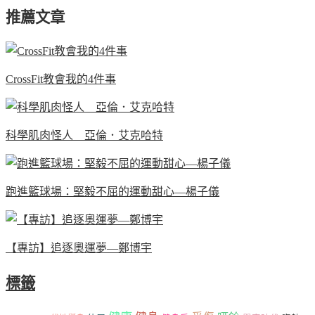
推薦文章
CrossFit教會我的4件事
科學肌肉怪人 亞倫．艾克哈特
跑進籃球場：堅毅不屈的運動甜心—楊子儀
【專訪】追逐奧運夢—鄭博宇
標籤