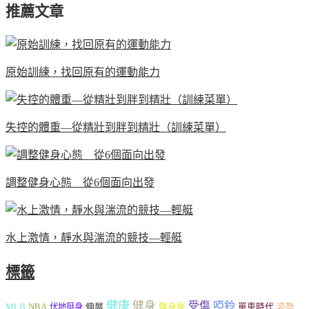
推薦文章
原始訓練，找回原有的運動能力
失控的體重—從精壯到胖到精壯（訓練菜單）
調整健身心態 從6個面向出發
水上激情，靜水與湍流的競技—輕艇
標籤
健康
健身
受傷
啞鈴
MLB
NBA
伸展
伏地挺身
健身房
單車時代
姿勢