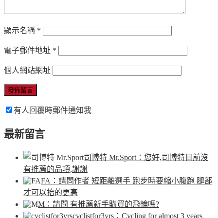
顯示名稱
*
電子郵件地址
*
個人網站網址
有人回覆時郵件通知我
最新留言
司博特 Mr.Sport
：您好,司博特目前沒
有推薦的品項,謝謝
FA
：請問作者 短距離選手 跑步時要縮小腹跑 腿部
才可以抬的更高
M
：請問 有推薦新手購買的飛輪嗎?
cyclistfor3yrs
：Cycling for almost 3 years