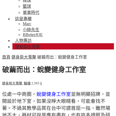
棒球
籃球
單車時代
這是專欄
Marc
小綠先生
BBetterJOE
人物專訪
健身房大蒐擊
首頁
健身房大蒐擊
破繭而出：蛻變健身工作室
破繭而出：蛻變健身工作室
健身房大蒐擊
,
輪播
2,595
0
位處一中商圈，
蛻變健身工作室
並無明顯招牌，並
開設於地下室，如果沒睜大眼睛看，可能會找不
著。不過其教學品質在台中可謂首屈一指，雖然場
地不大，器材可說是應有盡有，也有許多證照及研