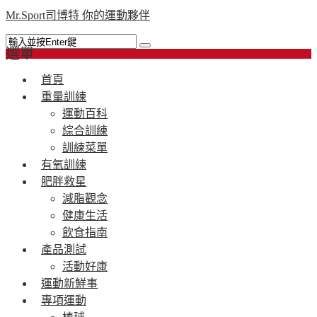
Mr.Sport司博特 你的運動夥伴
選單
首頁
重量訓練
運動百科
綜合訓練
訓練菜單
有氧訓練
肥胖救星
減脂觀念
健康生活
飲食指南
產品測試
活動好康
運動新鮮事
專項運動