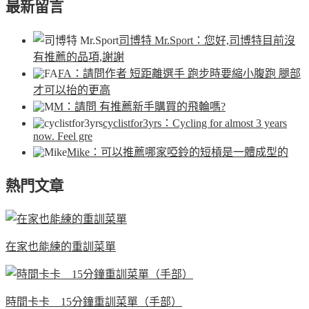
最新留言
司博特 Mr.Sport
：您好,司博特目前沒
有推薦的品項,謝謝
FA
：請問作者 短距離選手 跑步時要縮小腹跑 腿部
才可以抬的更高
M
：請問 有推薦新手購買的飛輪嗎?
cyclistfor3yrs
：Cycling for almost 3 years
now. Feel gre
Mike
：可以推薦哪家啞鈴的短槓是一體成型的
熱門文章
在家也能練的重訓菜單
時間卡卡 15分鐘重訓菜單（手部）