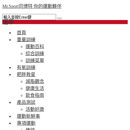
Mr.Sport司博特 你的運動夥伴
選單
首頁
重量訓練
運動百科
綜合訓練
訓練菜單
有氧訓練
肥胖救星
減脂觀念
健康生活
飲食指南
產品測試
活動好康
運動新鮮事
專項運動