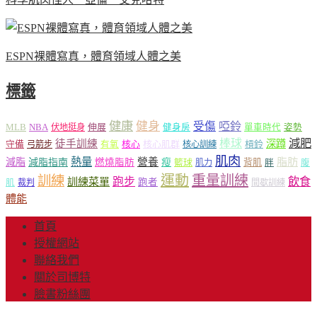
ESPN裸體寫真，體育領域人體之美
標籤
健康
健身
受傷
啞鈴
MLB
NBA
伸展
伏地挺身
健身房
單車時代
姿勢
減肥
棒球
徒手訓練
深蹲
核心
核心肌群
槓鈴
守備
弓箭步
有氧
核心訓練
肌肉
熱量
脂肪
減脂
營養
減脂指南
燃燒脂肪
瘦
籃球
背肌
肌力
胖
腹
運動
重量訓練
訓練
飲食
跑步
訓練菜單
跑者
肌
裁判
間歇訓練
體能
首頁
授權網站
聯絡我們
關於司博特
臉書粉絲團