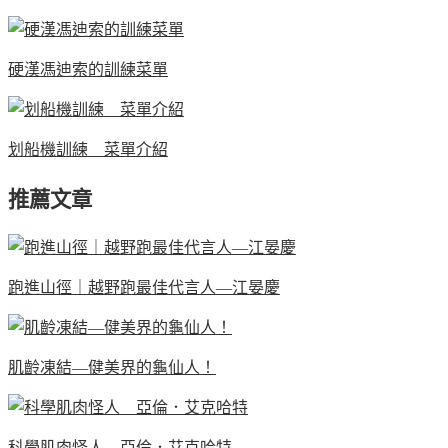
硬漢馮迪索的訓練菜單
划船機訓練 菜單介紹
推薦文章
跑進山徑｜越野跑最佳代言人—江晏慶
肌齡凍結—健美界的龜仙人！
科學肌肉怪人 亞倫．艾克哈特