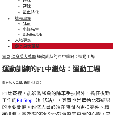
棒球
籃球
單車時代
這是專欄
Marc
小綠先生
BBetterJOE
人物專訪
健身房大蒐擊
首頁
健身房大蒐擊
運動訓練的F1中繼站：運動工場
運動訓練的F1中繼站：運動工場
健身房大蒐擊
,
輪播
4,813
0
F1比賽裡，能影響勝負的除車手技術外，擔任後勤
工作的
Pit Stop
（維修站），其實也是牽動比賽結果
的重要關鍵。維修人員必須在時間內更換零件、精
確檢修，高效率的Pit Stop就像整支車隊的心臟，掌