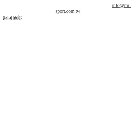
襲，請務必來信取得授權！商業用途請來信洽談。
info@mr-
sport.com.tw
返回頂部