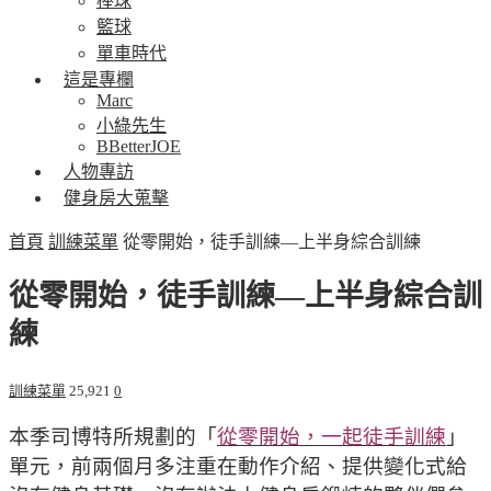
棒球
籃球
單車時代
這是專欄
Marc
小綠先生
BBetterJOE
人物專訪
健身房大蒐擊
首頁
訓練菜單
從零開始，徒手訓練—上半身綜合訓練
從零開始，徒手訓練—上半身綜合訓
練
訓練菜單
25,921
0
本季司博特所規劃的「
從零開始，一起徒手訓練
」
單元，前兩個月多注重在動作介紹、提供變化式給