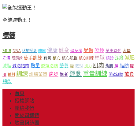
全能運動王！
標籤
健康
健身
受傷
啞鈴
MLB
NBA
伸展
伏地挺身
健身房
單車時代
姿勢
減肥
棒球
徒手訓練
深蹲
核心
核心肌群
槓鈴
守備
弓箭步
有氧
核心訓練
肌肉
熱量
脂肪
減脂
營養
減脂指南
燃燒脂肪
瘦
籃球
背肌
肌力
胖
腹
運動
重量訓練
訓練
飲食
跑步
訓練菜單
跑者
肌
裁判
間歇訓練
體能
首頁
授權網站
聯絡我們
關於司博特
臉書粉絲團
© Copyright 2013-2018 Mr.Sport 司博特 著作權所有，請勿抄