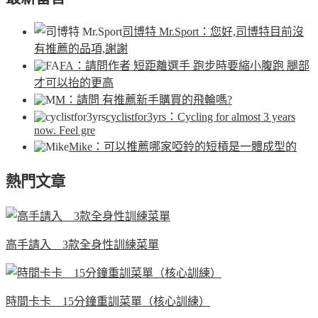
司博特 Mr.Sport
：您好,司博特目前沒
有推薦的品項,謝謝
FA
：請問作者 短距離選手 跑步時要縮小腹跑 腿部
才可以抬的更高
M
：請問 有推薦新手購買的飛輪嗎?
cyclistfor3yrs
：Cycling for almost 3 years
now. Feel gre
Mike
：可以推薦哪家啞鈴的短槓是一體成型的
熱門文章
高手請入 3款全身性訓練菜單
時間卡卡 15分鐘重訓菜單（核心訓練）