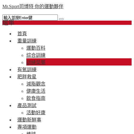
Mr.Sport司博特 你的運動夥伴
選單
首頁
重量訓練
運動百科
綜合訓練
訓練菜單
有氧訓練
肥胖救星
減脂觀念
健康生活
飲食指南
產品測試
活動好康
運動新鮮事
專項運動