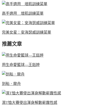
高手適用 增肌訓練菜單
完美女星：安海瑟威訓練菜單
推薦文章
用生命愛籃球—王鈺婷
划船．龍舟
濕T恤大賽使出渾身解數嶄露性感