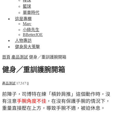
棒球
籃球
單車時代
這是專欄
Marc
小綠先生
BBetterJOE
人物專訪
健身房大蒐擊
首頁
產品測試
健身／重訓護腕開箱
健身／重訓護腕開箱
產品測試
17,517
0
前陣子，司博特在練「槓鈴肩推」這個動作時，沒
有注意
手腕角度不佳
，在沒有保護手腕的情況下，
重量直接壓在上方，導致手腕不適，被迫休息。