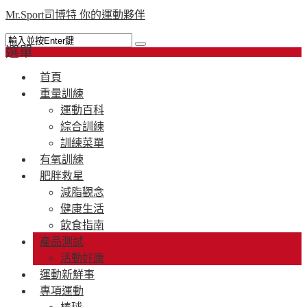
Mr.Sport司博特 你的運動夥伴
選單
首頁
重量訓練
運動百科
綜合訓練
訓練菜單
有氧訓練
肥胖救星
減脂觀念
健康生活
飲食指南
產品測試
活動好康
運動新鮮事
專項運動