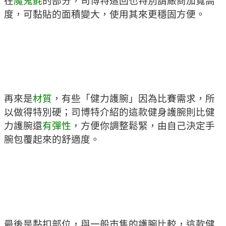
在
魔鬼氈
的部分，司博特這回也特別請廠商加寬高
度，可黏貼的面積變大，使用其來更穩固方便。
再來是
材質
，有些「健力護腕」因為比賽需求，所
以做得特別硬；司博特介紹的這款健身護腕則比健
力護腕還
有彈性
，方便你調整鬆緊，由自己決定手
腕包覆起來的舒適度。
最後是黏扣部位，與一般市售的護腕比較，這款健