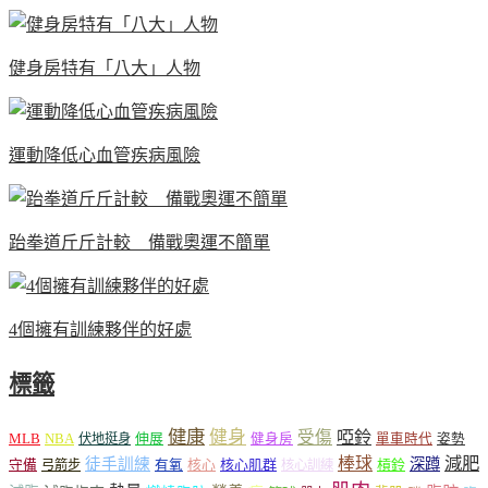
健身房特有「八大」人物
運動降低心血管疾病風險
跆拳道斤斤計較 備戰奧運不簡單
4個擁有訓練夥伴的好處
標籤
健康
健身
受傷
啞鈴
MLB
NBA
伸展
伏地挺身
健身房
單車時代
姿勢
減肥
棒球
徒手訓練
深蹲
核心
核心肌群
槓鈴
守備
弓箭步
有氧
核心訓練