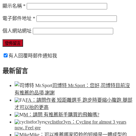
顯示名稱
*
電子郵件地址
*
個人網站網址
有人回覆時郵件通知我
最新留言
司博特 Mr.Sport
：您好,司博特目前沒
有推薦的品項,謝謝
FA
：請問作者 短距離選手 跑步時要縮小腹跑 腿部
才可以抬的更高
M
：請問 有推薦新手購買的飛輪嗎?
cyclistfor3yrs
：Cycling for almost 3 years
now. Feel gre
Mike
：可以推薦哪家啞鈴的短槓是一體成型的