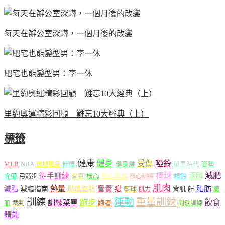
每天在辦公室深蹲，一個月後的改變
肥宅也能變型男：李一休
里約奧運精彩回顧 難忘10大經典（上）
標籤
健康
健身
受傷
啞鈴
MLB
NBA
伸展
伏地挺身
健身房
單車時代
姿勢
減肥
棒球
徒手訓練
深蹲
核心
核心肌群
槓鈴
守備
弓箭步
有氧
核心訓練
肌肉
熱量
脂肪
減脂
營養
減脂指南
燃燒脂肪
瘦
籃球
背肌
肌力
胖
腹
運動
重量訓練
訓練
飲食
跑步
訓練菜單
跑者
肌
裁判
間歇訓練
體能