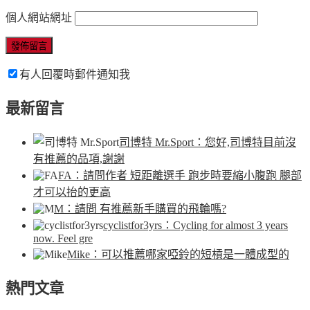
個人網站網址
有人回覆時郵件通知我
最新留言
司博特 Mr.Sport
：您好,司博特目前沒
有推薦的品項,謝謝
FA
：請問作者 短距離選手 跑步時要縮小腹跑 腿部
才可以抬的更高
M
：請問 有推薦新手購買的飛輪嗎?
cyclistfor3yrs
：Cycling for almost 3 years
now. Feel gre
Mike
：可以推薦哪家啞鈴的短槓是一體成型的
熱門文章