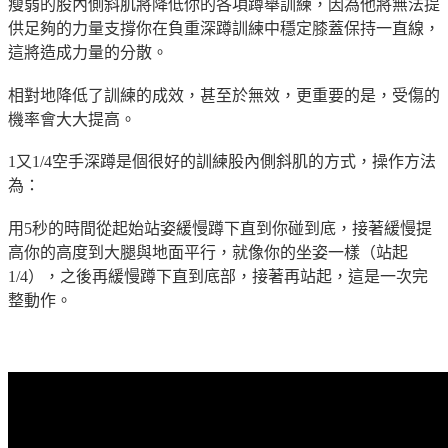
瘦弱的股內側斜肌將降低你的各項蹲舉訓練，因為他將無法提
供足夠的力量支撐你在負重深蹲訓練中穩定膝蓋保持一直線，
這將造成力量的分散。
相對地降低了訓練的成效，甚至於無效，更重要的是，受傷的
機率會大大提高。
1又1/4空手深蹲是個很好的訓練股內側斜肌的方式，操作方法
為：
用5秒的時間從起始站姿緩慢蹲下直到你碰到底，接著緩慢提
高你的高度到大腿與地面平行，就像你的坐姿一樣（站起
1/4），之後再緩慢蹲下直到底部，接著再站起，這是一次完
整動作。