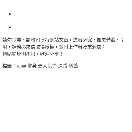
請勿抄襲、剽竊司博特網站文章，違者必究，如需轉載、引
用，請務必來信取得授權，並附上作者及來源處；
轉貼網址則不限，歡迎分享！
標籤：
squat
健身
最大肌力
深蹲
膝蓋