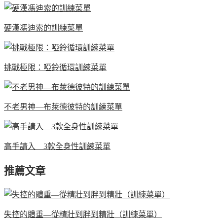
硬漢馮迪索的訓練菜單
挑戰極限：啞鈴循環訓練菜單
不老男神—布萊德彼特的訓練菜單
高手請入 3款全身性訓練菜單
推薦文章
失控的體重—從精壯到胖到精壯（訓練菜單）