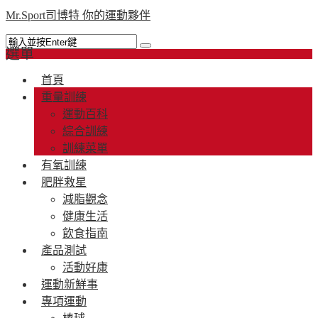
Mr.Sport司博特 你的運動夥伴
選單
首頁
重量訓練
運動百科
綜合訓練
訓練菜單
有氧訓練
肥胖救星
減脂觀念
健康生活
飲食指南
產品測試
活動好康
運動新鮮事
專項運動