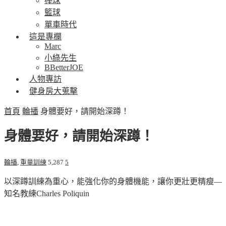
棒球
籃球
單車時代
這是專欄
Marc
小綠先生
BBetterJOE
人物專訪
健身房大蒐擊
首頁
輪播
身體要好，請開始深蹲！
身體要好，請開始深蹲！
輪播
,
重量訓練
5,287
5
以深蹲訓練為重心，能強化你的身體機能，讓你更壯更精瘦—
知名教練Charles Poliquin