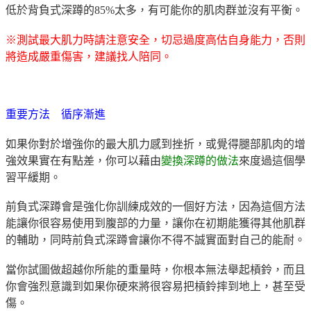
低於背負式深蹲的85%太多，有可能你的肌肉群並沒有平衡。
※測試最大肌力時請注意安全，切忌過度高估自身能力，否則
將造成嚴重傷害，建議找人陪同。
重要方法 循序漸進
如果你對於增強你的最大肌力感到挫折，或覺得腿部肌肉的增
強效果實在有點差，你可以藉由
變換深蹲的做法
來度過這個學
習平緩期。
前負式深蹲會是強化你訓練成效的一個好方法，因為這個方法
能讓你很容易使用到腹部的力量，讓你在初期能獲得其他肌群
的輔助，同時前負式深蹲會讓你不得不誠實面對自己的能耐。
當你試圖做超越你所能的重量時，你根本無法舉起槓鈴，而且
你會強烈意識到如果你硬來將很容易把槓鈴摔到地上，甚至受
傷。