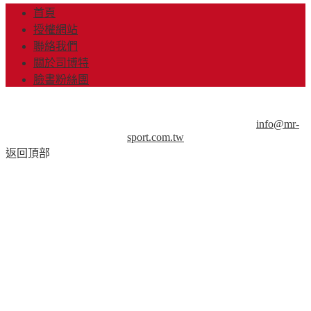
首頁
授權網站
聯絡我們
關於司博特
臉書粉絲團
© Copyright 2013-2018 Mr.Sport 司博特 著作權所有，請勿抄
襲，請務必來信取得授權！商業用途請來信洽談。
info@mr-
sport.com.tw
返回頂部