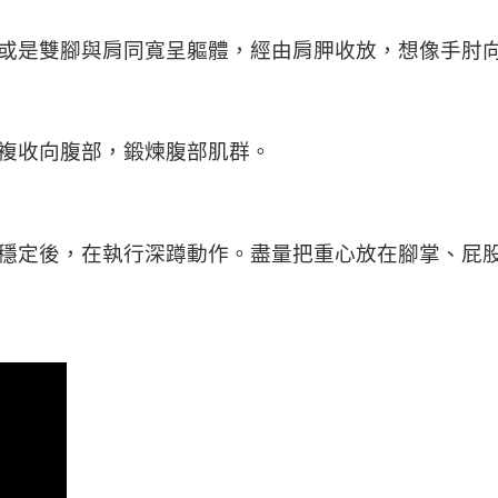
或是雙腳與肩同寬呈軀體，經由肩胛收放，想像手肘
複收向腹部，鍛煉腹部肌群。
穩定後，在執行深蹲動作。盡量把重心放在腳掌、屁