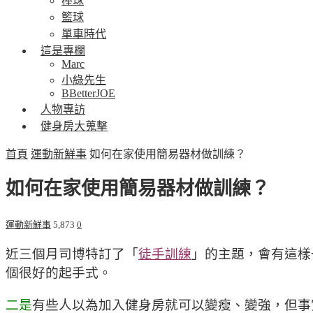
棒球
籃球
單車時代
這是專欄
Marc
小綠先生
BBetterJOE
人物專訪
健身房大蒐擊
首頁
運動新鮮事
如何在家使用簡易器材做訓練？
如何在家使用簡易器材做訓練？
運動新鮮事
5,873
0
近三個月司博特訂了「
徒手訓練
」的主題，會有這樣
個很好的起手式。
二是
有些人以為加入健身房就可以變瘦、變強，但事