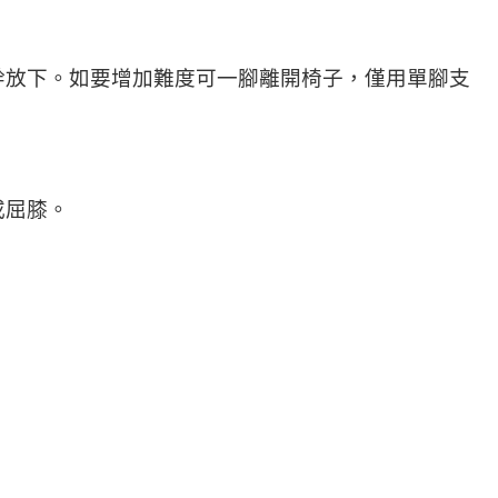
幹放下。如要增加難度可一腳離開椅子，僅用單腳支
或屈膝。