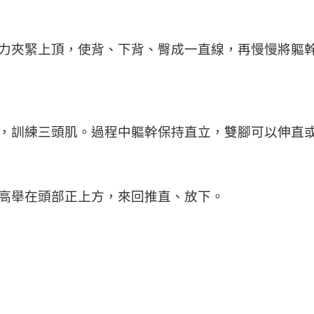
力夾緊上頂，使背、下背、臀成一直線，再慢慢將軀
，訓練三頭肌。過程中軀幹保持直立，雙腳可以伸直
高舉在頭部正上方，來回推直、放下。