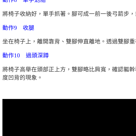
將椅子收納好，單手抓著。腳可成一前一後弓箭步，
動作9 收腿
坐在椅子上，離開靠背、雙腳伸直離地。透過雙腳重
動作10 過頭深蹲
將椅子高舉在頭部正上方，雙腳略比肩寬，確認軀幹
度凹背的現象。