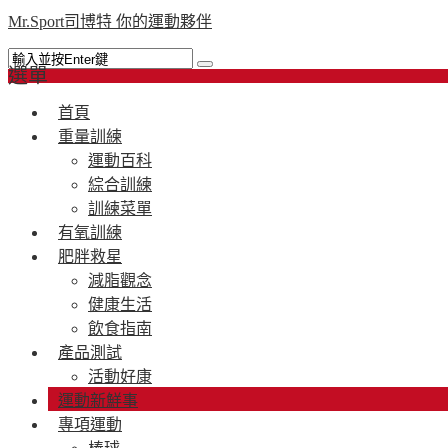
Mr.Sport司博特 你的運動夥伴
選單
首頁
重量訓練
運動百科
綜合訓練
訓練菜單
有氧訓練
肥胖救星
減脂觀念
健康生活
飲食指南
產品測試
活動好康
運動新鮮事
專項運動