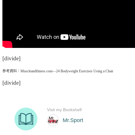
[divide]
參考資料：Muscleandfitness.com—24 Bodyweight Exercises Using a Chair
[divide]