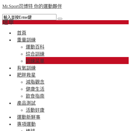
Mr.Sport司博特 你的運動夥伴
選單
首頁
重量訓練
運動百科
綜合訓練
訓練菜單
有氧訓練
肥胖救星
減脂觀念
健康生活
飲食指南
產品測試
活動好康
運動新鮮事
專項運動