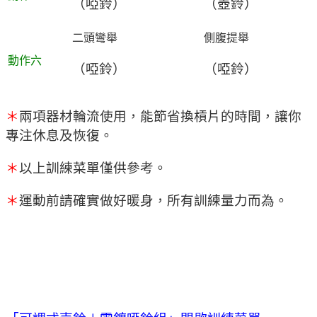
（啞鈴）
（壺鈴）
二頭彎舉
側腹提舉
動作六
（啞鈴）
（啞鈴）
＊
兩項器材輪流使用，能節省換槓片的時間，讓你
專注休息及恢復。
＊
以上訓練菜單僅供參考。
＊
運動前請確實做好暖身，所有訓練量力而為。