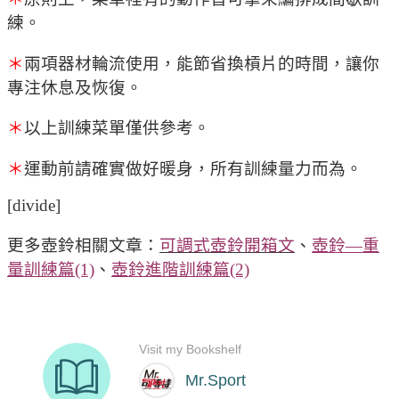
練。
＊
兩項器材輪流使用，能節省換槓片的時間，讓你
專注休息及恢復。
＊
以上訓練菜單僅供參考。
＊
運動前請確實做好暖身，所有訓練量力而為。
[divide]
更多壺鈴相關文章：
可調式壺鈴開箱文
、
壺鈴—重
量訓練篇(1)
、
壺鈴進階訓練篇(2)