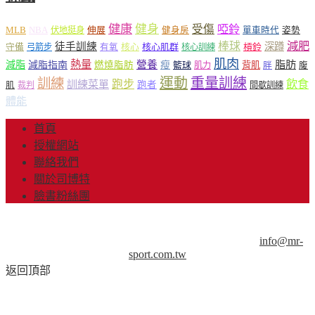
健康
健身
受傷
啞鈴
MLB
NBA
伸展
伏地挺身
健身房
單車時代
姿勢
減肥
棒球
徒手訓練
深蹲
核心
核心肌群
槓鈴
守備
弓箭步
有氧
核心訓練
肌肉
熱量
脂肪
減脂
營養
減脂指南
燃燒脂肪
瘦
籃球
背肌
肌力
胖
腹
運動
重量訓練
訓練
飲食
跑步
訓練菜單
跑者
肌
裁判
間歇訓練
體能
首頁
授權網站
聯絡我們
關於司博特
臉書粉絲團
© Copyright 2013-2018 Mr.Sport 司博特 著作權所有，請勿抄
襲，請務必來信取得授權！商業用途請來信洽談。
info@mr-
sport.com.tw
返回頂部