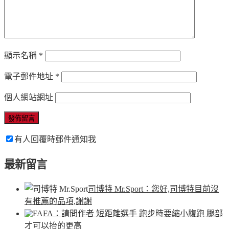
顯示名稱
*
電子郵件地址
*
個人網站網址
有人回覆時郵件通知我
最新留言
司博特 Mr.Sport
：您好,司博特目前沒
有推薦的品項,謝謝
FA
：請問作者 短距離選手 跑步時要縮小腹跑 腿部
才可以抬的更高