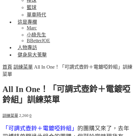
棒球
籃球
單車時代
這是專欄
Marc
小綠先生
BBetterJOE
人物專訪
健身房大蒐擊
首頁
訓練菜單
All In One！「可調式壺鈴＋電鍍啞鈴組」訓練
菜單
All In One！「可調式壺鈴＋電鍍啞
鈴組」訓練菜單
訓練菜單
2,260
0
「可調式壺鈴＋電鍍啞鈴組」
的團購又來了，去年