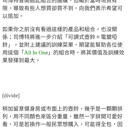
司博特曾開過此組合的團購，但礙於當時現貨有
限，導致有些人想買卻買不到，向我們表示希望可
以追加。
如果你之前沒有看過這樣的產品和組合，也沒關
係；司博特將進一步介紹「可調式壺鈴＋電鍍啞
鈴」，並附上建議的訓練菜單，期望能幫助各位使
用這個「
All In On
e」的組合時，將其價值及訓練效
果發揮到最大。
[divide]
稍加留意健身房或市面上的壺鈴，幾乎是一顆顆排
列，用不同顏色來區分重量，雖然一字排開可愛好
看，可是若換作一般民眾想購入，可能得全包，因