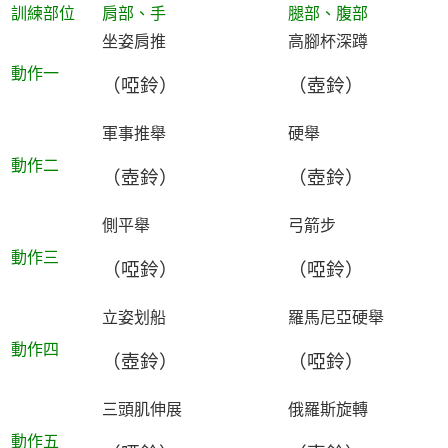
訓練部位
肩部、手
腿部、腹部
坐姿肩推
高腳杯深蹲
動作一
（啞鈴）
（壺鈴）
軍事推舉
硬舉
動作二
（壺鈴）
（壺鈴）
側平舉
弓箭步
動作三
（啞鈴）
（啞鈴）
立姿划船
羅馬尼亞硬舉
動作四
（壺鈴）
（啞鈴）
三頭肌伸展
俄羅斯旋轉
動作五