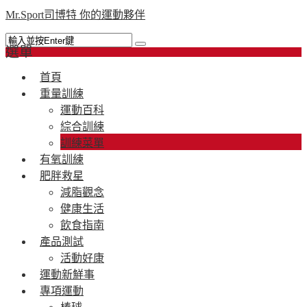
Mr.Sport司博特 你的運動夥伴
選單
首頁
重量訓練
運動百科
綜合訓練
訓練菜單
有氧訓練
肥胖救星
減脂觀念
健康生活
飲食指南
產品測試
活動好康
運動新鮮事
專項運動