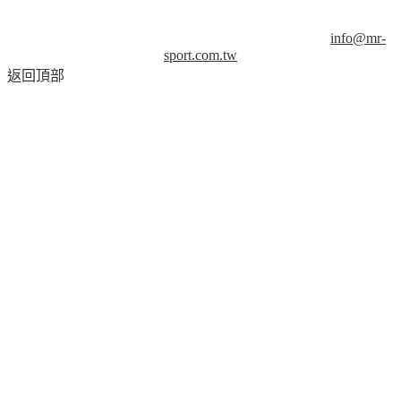
© Copyright 2013-2018 Mr.Sport 司博特 著作權所有，請勿抄
襲，請務必來信取得授權！商業用途請來信洽談。
info@mr-
sport.com.tw
返回頂部