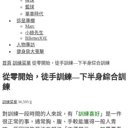
棒球
籃球
單車時代
這是專欄
Marc
小綠先生
BBetterJOE
人物專訪
健身房大蒐擊
首頁
訓練菜單
從零開始，徒手訓練—下半身綜合訓練
從零開始，徒手訓練—下半身綜合訓
練
訓練菜單
36,595
0
對訓練一段時間的人來說，有「
訓練喜好
」是一件
很正常的事，通常胸、腹、手較能獲得一般人青