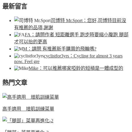
最新留言
司博特 Mr.Sport
：您好,司博特目前沒
有推薦的品項,謝謝
FA
：請問作者 短距離選手 跑步時要縮小腹跑 腿部
才可以抬的更高
M
：請問 有推薦新手購買的飛輪嗎?
cyclistfor3yrs
：Cycling for almost 3 years
now. Feel gre
Mike
：可以推薦哪家啞鈴的短槓是一體成型的
熱門文章
高手適用 增肌訓練菜單