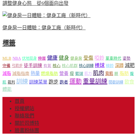
調整健身心態 從6個面向出發
健身房一日體驗：健身工廠（新時代）
標籤
健康
健身
受傷
啞鈴
MLB
NBA
伸展
伏地挺身
健身房
單車時代
姿勢
減肥
棒球
徒手訓練
深蹲
核心
核心肌群
槓鈴
守備
弓箭步
有氧
核心訓練
肌肉
熱量
脂肪
減脂
營養
減脂指南
燃燒脂肪
瘦
籃球
背肌
肌力
胖
腹
運動
重量訓練
訓練
飲食
跑步
訓練菜單
跑者
肌
裁判
間歇訓練
體能
首頁
授權網站
聯絡我們
關於司博特
臉書粉絲團