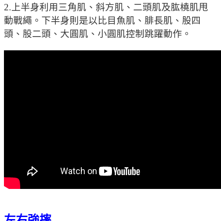
2.上半身利用三角肌、斜方肌、二頭肌及肱橈肌甩
動戰繩。下半身則是以比目魚肌、腓長肌、股四
頭、股二頭、大圓肌、小圓肌控制跳躍動作。
左右強摔