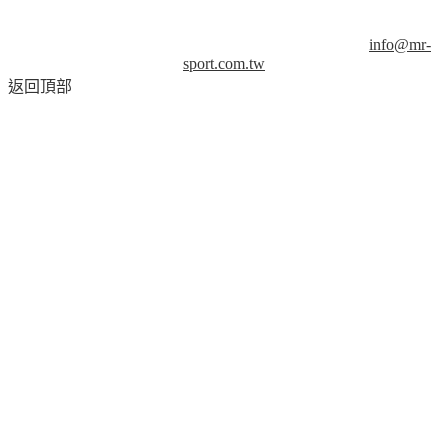
© Copyright 2013-2018 Mr.Sport 司博特 著作權所有，請勿抄
襲，請務必來信取得授權！商業用途請來信洽談。
info@mr-
sport.com.tw
返回頂部