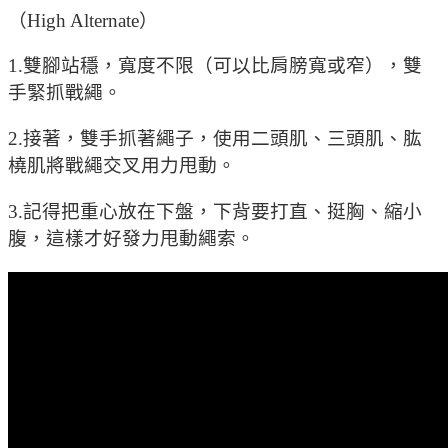
（High Alternate）
1.雙腳站穩，寬度不限（可以比肩膀寬或窄），雙
手緊抓戰繩。
2.接著，雙手抓著繩子，使用二頭肌、三頭肌、肱
橈肌將戰繩交叉用力甩動。
3.記得把重心放在下盤，下背要打直、挺胸、縮小
腹，這樣才好發力甩動繩索。