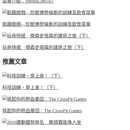
菜單介紹：StrongLifts5x5
飢餓遊戲—珍妮佛勞倫斯的訓練及飲食菜單
玩命快遞 傑森史塔森的建造之旅（下）
推薦文章
科技訓練，穿上身！（下）
挑起你的熱血基因：The CrossFit Games