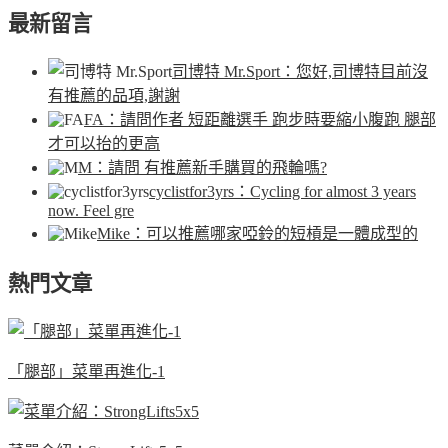
最新留言
司博特 Mr.Sport
：您好,司博特目前沒
有推薦的品項,謝謝
FA
：請問作者 短距離選手 跑步時要縮小腹跑 腿部
才可以抬的更高
M
：請問 有推薦新手購買的飛輪嗎?
cyclistfor3yrs
：Cycling for almost 3 years
now. Feel gre
Mike
：可以推薦哪家啞鈴的短槓是一體成型的
熱門文章
「腿部」菜單再進化-1