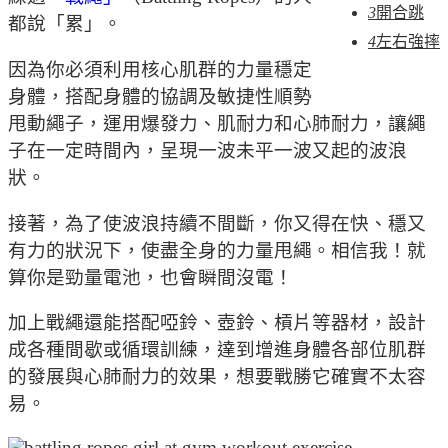
3
開合跳
都說「累」。
4
左右強摔
因為你必須利用核心肌群的力量穩定
身體，搭配身體的協調及敏捷性順勢
甩動繩子，運用爆發力、肌耐力和心肺耐力，讓繩
子在一定時間內，呈現一波未平一波又起的波浪
狀。
接著，為了使波浪持續不間斷，你又得在快、穩又
有力的狀況下，使盡全身的力量甩繩。相信我！就
算你是勁量電池，也會瞬間沒電！
加上戰繩還能搭配啞鈴、壺鈴、槓片等器材，設計
成各種間歇或循環訓練，達到增進身體各部位肌群
的發展與心肺耐力的效果，想要戰勝它確實不太容
易。