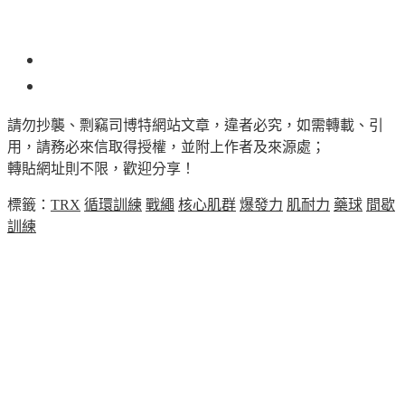
254
請勿抄襲、剽竊司博特網站文章，違者必究，如需轉載、引
用，請務必來信取得授權，並附上作者及來源處；
轉貼網址則不限，歡迎分享！
標籤：
TRX
循環訓練
戰繩
核心肌群
爆發力
肌耐力
藥球
間歇
訓練