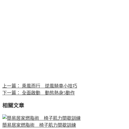
上一篇：
乘風而行 逆風騎車小技巧
下一篇：
全面啟動 動態熱身5動作
相關文章
簡易居家燃脂術 椅子肌力間歇訓練