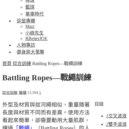
棒球
籃球
單車時代
這是專欄
Marc
小綠先生
BBetterJOE
人物專訪
健身房大蒐擊
首頁
綜合訓練
Battling Ropes—戰繩訓練
Battling Ropes—戰繩訓練
綜合訓練
,
輪播
13,594
1
外型及材質與拔河繩相似，重量隨著
目錄
長度與材質不同而有差異。使用方法
1
交叉波浪
看起來簡單，卻需要動用大量肌群，
2
雙手波浪
練過
「戰繩」
（Battling Ropes）的人