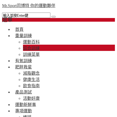
Mr.Sport司博特 你的運動夥伴
選單
首頁
重量訓練
運動百科
綜合訓練
訓練菜單
有氧訓練
肥胖救星
減脂觀念
健康生活
飲食指南
產品測試
活動好康
運動新鮮事
專項運動