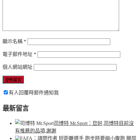
顯示名稱
*
電子郵件地址
*
個人網站網址
有人回覆時郵件通知我
最新留言
司博特 Mr.Sport
：您好,司博特目前沒
有推薦的品項,謝謝
FA
：請問作者 短距離選手 跑步時要縮小腹跑 腿部