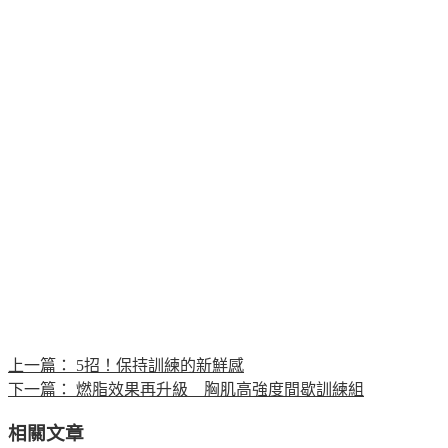
上一篇：
5招！保持訓練的新鮮感
下一篇：
燃脂效果再升級 胸肌高強度間歇訓練組
相關文章