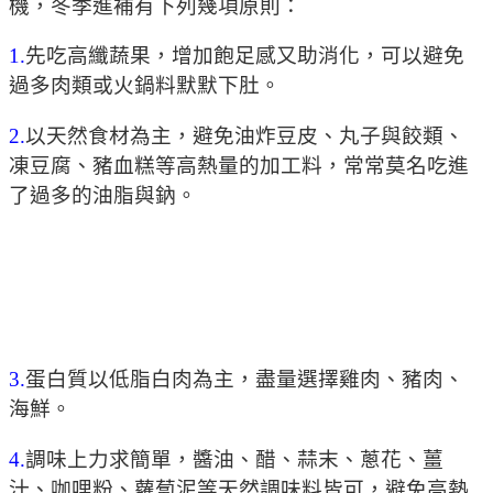
機，冬季進補有下列幾項原則：
1.
先吃高纖蔬果，增加飽足感又助消化，可以避免
過多肉類或火鍋料默默下肚。
2.
以天然食材為主，避免油炸豆皮、丸子與餃類、
凍豆腐、豬血糕等高熱量的加工料，常常莫名吃進
了過多的油脂與鈉。
3.
蛋白質以低脂白肉為主，盡量選擇雞肉、豬肉、
海鮮。
4.
調味上力求簡單，醬油、醋、蒜末、蔥花、薑
汁、咖哩粉、蘿蔔泥等天然調味料皆可，避免高熱