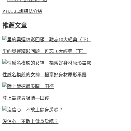
P.H.U.L.訓練法介紹
推薦文章
里約奧運精彩回顧 難忘10大經典（下）
性感名模般的女神 楊甯好身材原形畢露
陸上競速最吸睛—田徑
沒信心 不敢上健身房嗎？