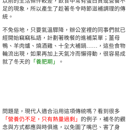
以前的生活條件較差，飲食中常有蛋白質或營養不
足的現象，所以產生了趁著冬令時節滋補調理的傳
統。
不免俗地，只要氣溫驟降，辦公室裡的同事們就已
經開始竊竊私語，計劃著晚餐的進補菜單；薑母
鴨、羊肉爐、燒酒雞、十全大補鍋……，這些食物
輪流出現，如果再加上天氣冷而懶得動，很容易成
就了冬天的
「養肥期」
。
問題是，現代人適合沿用這項傳統嗎？看到很多
「營養仍不足，只有熱量過剩」
的例子，補冬的觀
念與方式都應與時俱進，以免圖了嘴巴、害了身