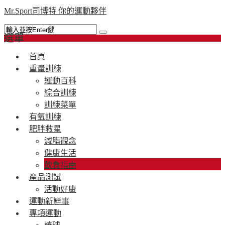
Mr.Sport司博特 你的運動夥伴
選單
首頁
重量訓練
運動百科
綜合訓練
訓練菜單
有氧訓練
肥胖救星
減脂觀念
健康生活
飲食指南
產品測試
活動好康
運動新鮮事
專項運動