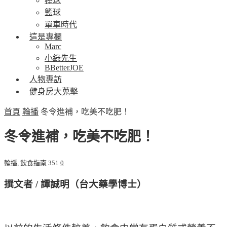
棒球
籃球
單車時代
這是專欄
Marc
小綠先生
BBetterJOE
人物專訪
健身房大蒐擊
首頁
輪播
冬令進補，吃美不吃肥！
冬令進補，吃美不吃肥！
輪播
,
飲食指南
351
0
撰文者
/
譚誠明（台大藥學博士）