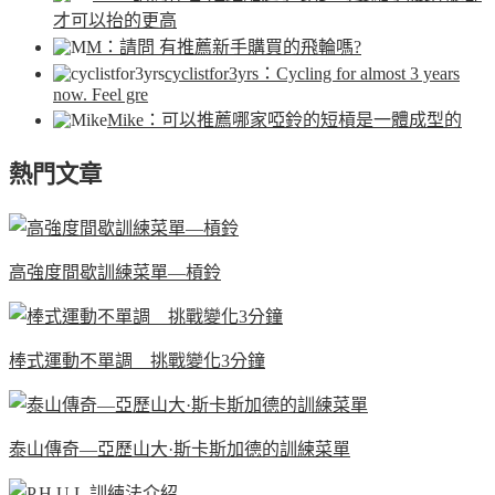
才可以抬的更高
M
：請問 有推薦新手購買的飛輪嗎?
cyclistfor3yrs
：Cycling for almost 3 years
now. Feel gre
Mike
：可以推薦哪家啞鈴的短槓是一體成型的
熱門文章
高強度間歇訓練菜單—槓鈴
棒式運動不單調 挑戰變化3分鐘
泰山傳奇—亞歷山大·斯卡斯加德的訓練菜單