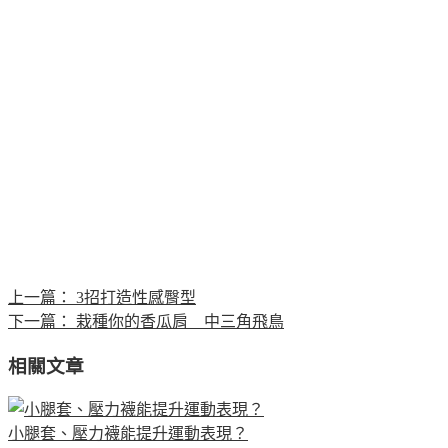
上一篇：
3招打造性感臀型
下一篇：
栽種你的香瓜肩 中三角飛鳥
相關文章
小腿套、壓力襪能提升運動表現？