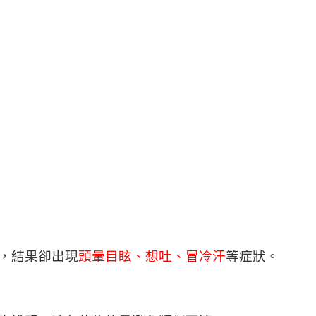
，結果卻出現
頭暈目眩、想吐、冒冷汗
等症狀。