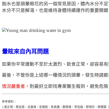
脫水也是頭暈眼花的另一個常見原因，體內水分不足
水分不只是解渴，也是維持身體持續運作的重要關鍵
暈眩來自內耳問題
如果你平常運動不至於太激烈、飲食正常，卻容易有
最後，不管你是上述哪一種情況的頭暈，發生時請都
情況嚴重者
，則最好立即找專業醫生報到，避免危險
參考資料：
1.張正琪、蔡忠昌、呂香珠、宏偉欽、朱真儀、鄭景峰、李佳倫、郭堉圻、蔡櫻蘭（譯）（2012）。競技與健身