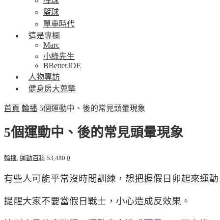
棒球
籃球
單車時代
這是專欄
Marc
小綠先生
BBetterJOE
人物專訪
健身房大蒐擊
首頁
輪播
5個運動中、後的常見頭暈現象
5個運動中、後的常見頭暈現象
輪播
,
運動百科
53,480
0
有些人可能平常沒時間訓練，想把握假日卯起來運動
提醒大家不要當假日戰士，小心造成反效果。