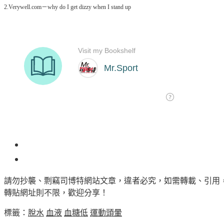
2.Verywell.com－why do I get dizzy when I stand up
1
請勿抄襲、剽竊司博特網站文章，違者必究，如需轉載、引用
轉貼網址則不限，歡迎分享！
標籤：
脫水
血液
血糖低
運動頭暈