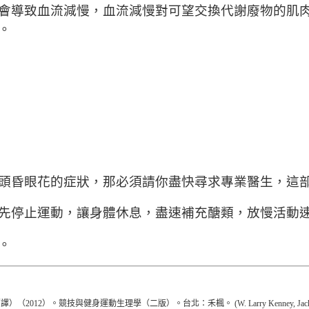
會導致血流減慢，血流減慢對可望交換代謝廢物的肌
。
頭昏眼花的症狀，那必須請你盡快尋求專業醫生，這
先停止運動，讓身體休息，盡速補充醣類，放慢活動
。
運動生理學（二版）。台北：禾楓。 (W. Larry Kenney, Jack H. Wilmore, D