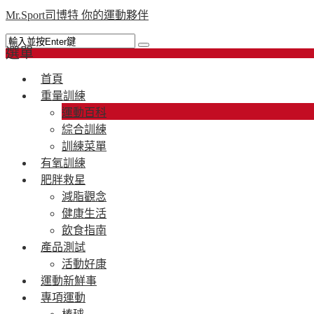
Mr.Sport司博特 你的運動夥伴
選單
首頁
重量訓練
運動百科
綜合訓練
訓練菜單
有氧訓練
肥胖救星
減脂觀念
健康生活
飲食指南
產品測試
活動好康
運動新鮮事
專項運動