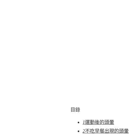
目錄
1
運動後的頭暈
2
不吃早餐出現的頭暈