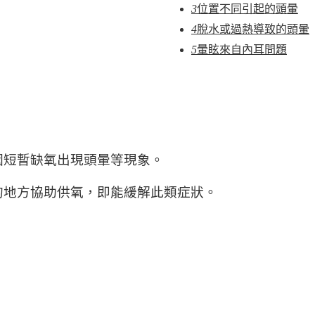
3
位置不同引起的頭暈
4
脫水或過熱導致的頭暈
5
暈眩來自內耳問題
因短暫缺氧出現頭暈等現象。
的地方協助供氧，即能緩解此類症狀。