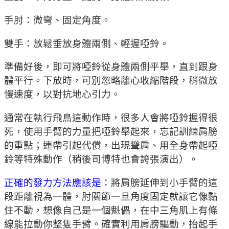
手肘：微彎、固定角度。
雙手：放鬆垂放身體兩側、輕握啞鈴。
準備好後，即可將啞鈴從身體兩側平舉，直到跟身
體平行。下放時，可別忽略離心收縮階段，稍微放
慢速度，以對抗地心引力。
通常在執行飛鳥這動作時，很多人會將啞鈴握得很
死，使用手臂的力量把啞鈴舉起來，忘記訓練肩膀
的重點；連帶引起代償，出現聳肩、用全身帶起啞
鈴等特殊動作（稍後司博特也會誇張演出）。
正確的發力方法應該是：
將肩膀延伸到小手臂的這
段距離視為一體，肘關節一旦角度固定就讓它像黏
住不動，想像自己是一個魁儡，在中三角肌上有條
線能拉動你整隻手臂。確實利用肩膀驅動，抬起手