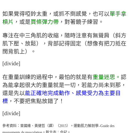
如果覺得啞鈴太重，或抓不捯感覺，也可以
單手拿
槓片
，或是
買條彈力帶
，對著鏡子練習。
專注在中三角肌的收縮，隨時注意有無聳肩（斜方
肌下壓、放鬆），背部記得固定（想像有把刀抵在
闊背肌上）。
[divide]
在重量訓練的過程中，最怕的就是有
重量迷思。
認
為能拿起很大的重量就是一切，若能力尚未到那，
還是先以
能正確地完成動作、感覺受力為主要目
標
，不要把焦點放錯了！
[divide]
參考資料：曾國維、黃健哲（譯）（2015）。運動肌力解剖學–Guide des
mouvements de musculation。新北市：合記。