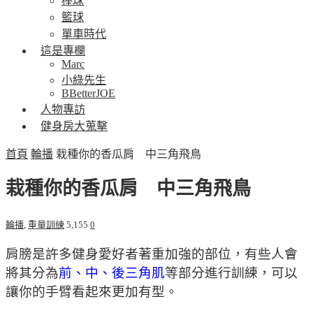
棒球
籃球
單車時代
這是專欄
Marc
小綠先生
BBetterJOE
人物專訪
健身房大蒐擊
首頁
輪播
栽種你的香瓜肩 中三角飛鳥
栽種你的香瓜肩 中三角飛鳥
輪播
,
重量訓練
5,155
0
肩膀是許多健身愛好者著重加強的部位，有些人會
將其分為
前、中、後三角肌
等部分進行訓練，可以
讓你的手臂看起來更加有型。