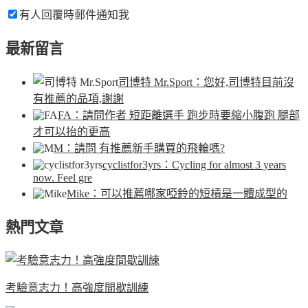
有人回覆時郵件通知我
最新留言
司博特 Mr.Sport
：您好,司博特目前沒
有推薦的品項,謝謝
FA
：請問作者 短距離選手 跑步時要縮小腹跑 腿部
才可以抬的更高
M
：請問 有推薦新手購買的飛輪嗎?
cyclistfor3yrs
：Cycling for almost 3 years
now. Feel gre
Mike
：可以推薦哪家啞鈴的短槓是一體成型的
熱門文章
考驗意志力！高強度間歇訓練