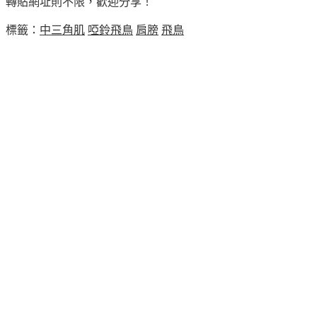
轉貼網址則不限，歡迎分享！
標籤：
中三角肌
啞鈴飛鳥
肩膀
飛鳥