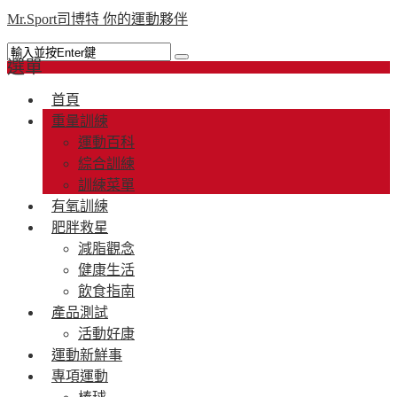
Mr.Sport司博特 你的運動夥伴
選單
首頁
重量訓練
運動百科
綜合訓練
訓練菜單
有氧訓練
肥胖救星
減脂觀念
健康生活
飲食指南
產品測試
活動好康
運動新鮮事
專項運動