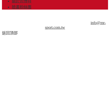
關於司博特
臉書粉絲團
© Copyright 2013-2018 Mr.Sport 司博特 著作權所有，請勿抄
襲，請務必來信取得授權！商業用途請來信洽談。
info@mr-
sport.com.tw
返回頂部