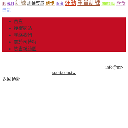
運動
重量訓練
訓練
飲食
跑步
訓練菜單
跑者
肌
裁判
間歇訓練
體能
首頁
授權網站
聯絡我們
關於司博特
臉書粉絲團
© Copyright 2013-2018 Mr.Sport 司博特 著作權所有，請勿抄
襲，請務必來信取得授權！商業用途請來信洽談。
info@mr-
sport.com.tw
返回頂部