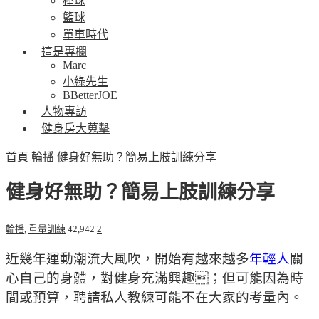
棒球
籃球
單車時代
這是專欄
Marc
小綠先生
BBetterJOE
人物專訪
健身房大蒐擊
首頁
輪播
健身好無助？簡易上肢訓練分享
健身好無助？簡易上肢訓練分享
輪播
,
重量訓練
42,942
2
近幾年運動潮流大風吹，開始有越來越多
年輕人
關
心自己的身體，對健身充滿興趣；但可能因為時
間或預算，聘請私人教練可能不在大家的考量內。