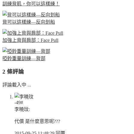
訓練背肌，你可以這樣練！
背可以這樣練—反向划船
加強上背與肩部：Face Pull
啞鈴重量訓練—背部
2 條評論
評論載入中 ...
-49#
李曉玟:
代償 是什麼意思呢???
2015-09-25 11:48:29
回覆