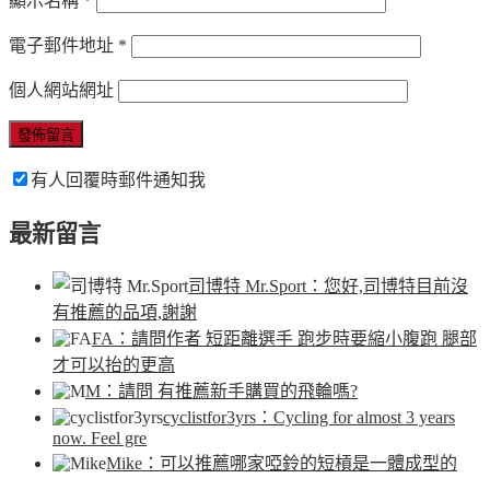
顯示名稱
*
電子郵件地址
*
個人網站網址
有人回覆時郵件通知我
最新留言
司博特 Mr.Sport
：您好,司博特目前沒
有推薦的品項,謝謝
FA
：請問作者 短距離選手 跑步時要縮小腹跑 腿部
才可以抬的更高
M
：請問 有推薦新手購買的飛輪嗎?
cyclistfor3yrs
：Cycling for almost 3 years
now. Feel gre
Mike
：可以推薦哪家啞鈴的短槓是一體成型的