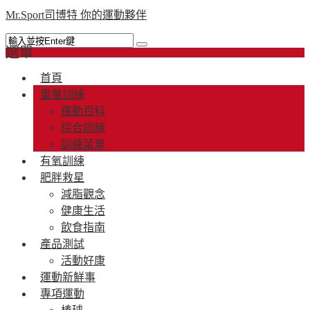
Mr.Sport司博特 你的運動夥伴
選單
首頁
重量訓練
運動百科
綜合訓練
訓練菜單
有氧訓練
肥胖救星
減脂觀念
健康生活
飲食指南
產品測試
活動好康
運動新鮮事
專項運動