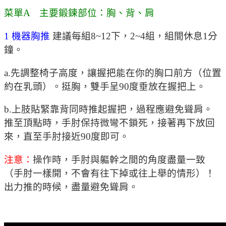
菜單A 主要鍛鍊部位：胸、背、肩
1 機器胸推
建議每組8~12下，2~4組，組間休息1分
鐘。
a.先調整椅子高度，讓握把能在你的胸口前方（位置
約在乳頭）。挺胸，雙手呈90度垂放在握把上。
b.上肢貼緊靠背同時推起握把，過程應避免聳肩。
推至頂點時，手肘保持微彎不鎖死，接著再下放回
來，直至手肘接近90度即可。
注意：
操作時，手肘與軀幹之間的角度盡量一致
（手肘一樣開，不會有往下掉或往上舉的情形）！
出力推的時候，盡量避免聳肩。