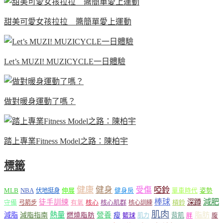
甜美可愛女孩拉拉 醬簡單愛上運動
Let’s MUZI! MUZICYCLE一日體驗
做對暖身運動了嗎？
踏上專業Fitness Model之路：陳柏宇
標籤
健康
健身
受傷
啞鈴
MLB
NBA
伸展
伏地挺身
健身房
單車時代
姿勢
減肥
棒球
徒手訓練
深蹲
核心
核心肌群
槓鈴
守備
弓箭步
有氧
核心訓練
肌肉
熱量
脂肪
減脂
營養
減脂指南
燃燒脂肪
瘦
籃球
背肌
肌力
胖
腹