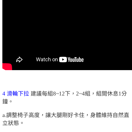
4 滑輪下拉
建議每組8~12下，2~4組，組間休息1分
鐘。
a.調整椅子高度，讓大腿剛好卡住，身體維持自然直
立狀態。