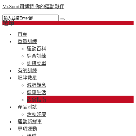
Mr.Sport司博特 你的運動夥伴
選單
首頁
重量訓練
運動百科
綜合訓練
訓練菜單
有氧訓練
肥胖救星
減脂觀念
健康生活
飲食指南
產品測試
活動好康
運動新鮮事
專項運動