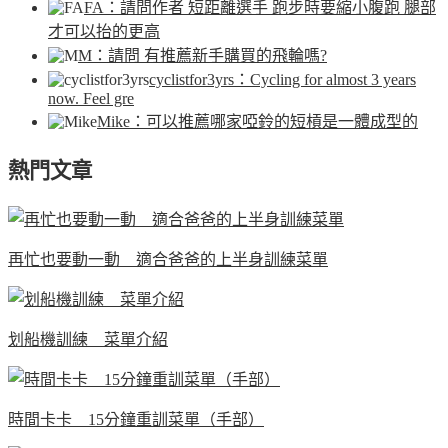
FA
：請問作者 短距離選手 跑步時要縮小腹跑 腿部
才可以抬的更高
M
：請問 有推薦新手購買的飛輪嗎?
cyclistfor3yrs
：Cycling for almost 3 years
now. Feel gre
Mike
：可以推薦哪家啞鈴的短槓是一體成型的
熱門文章
再忙也要動一動 適合爸爸的上半身訓練菜單
划船機訓練 菜單介紹
時間卡卡 15分鐘重訓菜單（手部）