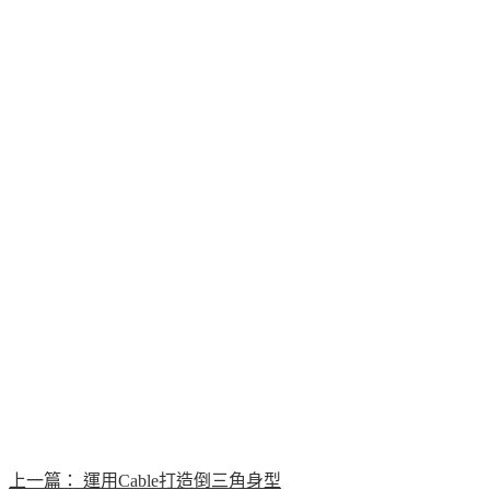
上一篇：
運用Cable打造倒三角身型