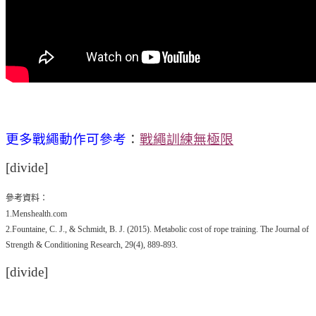
更多戰繩動作可參考
：
戰繩訓練無極限
[divide]
參考資料：
1.Menshealth.com
2.Fountaine, C. J., & Schmidt, B. J. (2015). Metabolic cost of rope training. The Journal of
Strength & Conditioning Research, 29(4), 889-893.
[divide]