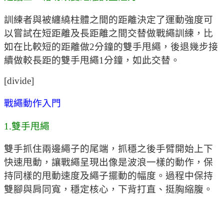
訓練者與被纏繞柱體之間的距離決定了運動強度可
以嘗試在短距離及長距離之間交替做戰繩訓練，比
如在比較短的距離做2分鐘的雙手甩繩，後退幾步接
續做較長距的雙手甩繩1分鐘，如此交替。
[divide]
戰繩動作入門
1.雙手甩繩
雙手抓住兩邊繩子的尾端，抓穩之後手臂開始上下
快速甩動，讓戰繩呈現出像是波浪一樣的動作，保
持同樣的甩動速度及繩子擺動的幅度。過程中保持
雙腳與肩同寬，穩定核心，下背打直、挺胸縮腹。