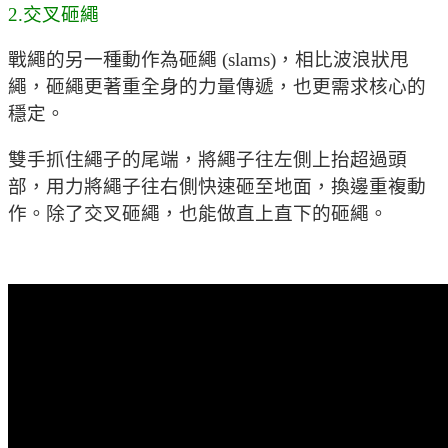
2.交叉砸繩
戰繩的另一種動作為砸繩 (slams)，相比波浪狀甩
繩，砸繩更著重全身的力量傳遞，也更需求核心的
穩定。
雙手抓住繩子的尾端，將繩子往左側上抬超過頭
部，用力將繩子往右側快速砸至地面，換邊重複動
作。除了交叉砸繩，也能做直上直下的砸繩。