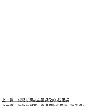
上一篇：
減脂期應該盡量避免的5個錯誤
下一篇：
管好荷爾蒙，養肌減脂更快速（男生篇）