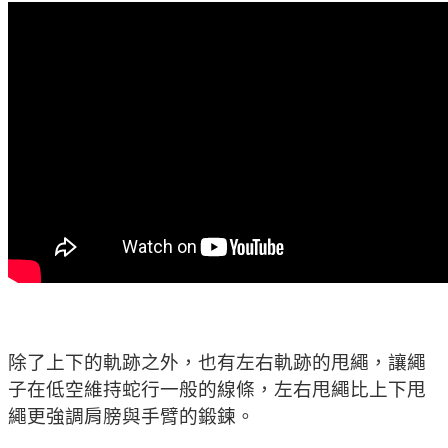
除了上下的軌跡之外，也有左右軌跡的甩繩，讓繩
子在低空維持蛇行一般的線條，左右甩繩比上下甩
繩更強調肩膀與手臂的鍛鍊。