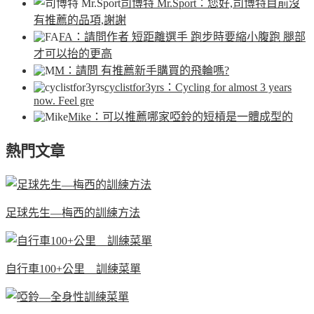
司博特 Mr.Sport
：您好,司博特目前沒
有推薦的品項,謝謝
FA
：請問作者 短距離選手 跑步時要縮小腹跑 腿部
才可以抬的更高
M
：請問 有推薦新手購買的飛輪嗎?
cyclistfor3yrs
：Cycling for almost 3 years
now. Feel gre
Mike
：可以推薦哪家啞鈴的短槓是一體成型的
熱門文章
足球先生—梅西的訓練方法
自行車100+公里 訓練菜單