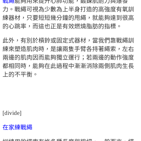
戰繩
能夠用來提升心肺功能，鍛鍊肌耐力與爆發
力。戰繩可視為少數為上半身打造的高強度有氧訓
練器材，只要短短幾分鐘的甩繩，就能夠達到很高
的心跳率，而這也正是有效燃燒脂肪的指標。
此外，有別於槓鈴或固定式器材，當我們靠戰繩訓
練來塑造肌肉時，是讓兩隻手臂各持著繩索，左右
兩邊的肌肉因而能夠獨立運行；若兩邊的動作強度
都相同時，能夠在此過程中漸漸消除兩側肌肉生長
上的不平衡。
[divide]
在家練戰繩