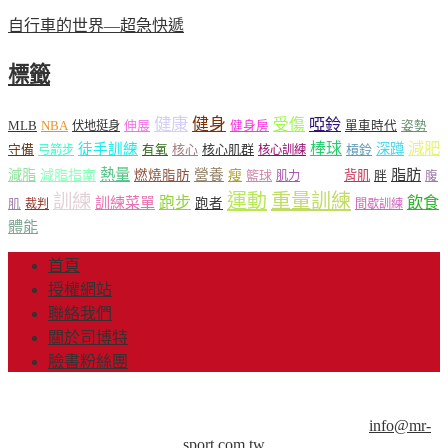
自行車的世界—超急快遞
標籤
健康
健身
受傷
啞鈴
MLB
NBA
伸展
伏地挺身
健身房
單車時代
姿勢
減肥
棒球
徒手訓練
深蹲
核心
核心肌群
槓鈴
守備
弓箭步
有氧
核心訓練
肌肉
熱量
脂肪
減脂
營養
減脂指南
燃燒脂肪
瘦
籃球
背肌
肌力
胖
腹
運動
重量訓練
訓練
飲食
跑步
訓練菜單
跑者
肌
裁判
間歇訓練
體能
首頁
授權網站
聯絡我們
關於司博特
臉書粉絲團
© Copyright 2013-2018 Mr.Sport 司博特 著作權所有，請勿抄
襲，請務必來信取得授權！商業用途請來信洽談。
info@mr-
sport.com.tw