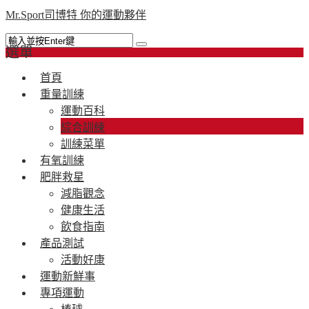
Mr.Sport司博特 你的運動夥伴
選單
首頁
重量訓練
運動百科
綜合訓練
訓練菜單
有氧訓練
肥胖救星
減脂觀念
健康生活
飲食指南
產品測試
活動好康
運動新鮮事
專項運動