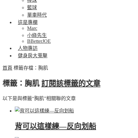
棒球
籃球
單車時代
這是專欄
Marc
小綠先生
BBetterJOE
人物專訪
健身房大蒐擊
首頁
標籤存檔：胸肌
標籤：胸肌
訂閱該標籤的文章
以下是與標籤“胸肌”相關聯的文章
背可以這樣練—反向划船