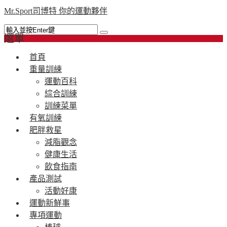
Mr.Sport司博特 你的運動夥伴
選單
首頁
重量訓練
運動百科
綜合訓練
訓練菜單
有氧訓練
肥胖救星
減脂觀念
健康生活
飲食指南
產品測試
活動好康
運動新鮮事
專項運動