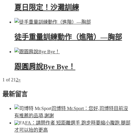
夏日限定！沙灘訓練
徒手重量訓練動作（進階）—胸部
跟圓肩說Bye Bye！
1 of 2
1
2
»
最新留言
司博特 Mr.Sport
：您好,司博特目前沒
有推薦的品項,謝謝
FA
：請問作者 短距離選手 跑步時要縮小腹跑 腿部
才可以抬的更高