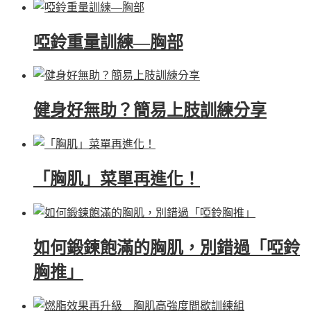
啞鈴重量訓練—胸部
健身好無助？簡易上肢訓練分享
「胸肌」菜單再進化！
如何鍛鍊飽滿的胸肌，別錯過「啞鈴
胸推」