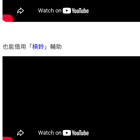
也能借用「
槓鈴
」輔助