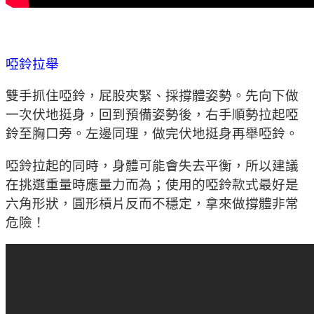
啞鈴拉舉
雙手抓住啞鈴，屁股夾緊、採撐體姿勢。先向下做
一次伏地挺身，回到預備姿勢後，右手順勢拉起啞
鈴至胸口旁。左邊同理，做完伏地挺身再舉啞鈴。
啞鈴拉起的同時，身體可能會失去平衡，所以建議
在挑選重量時應量力而為；使用的啞鈴款式最好是
六角形狀，圓形槓片反而不穩定，拿來做撐體非常
危險！