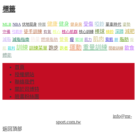
標籤
健康
健身
受傷
啞鈴
MLB
NBA
伸展
伏地挺身
健身房
單車時代
姿勢
減肥
棒球
徒手訓練
深蹲
核心
核心肌群
槓鈴
守備
弓箭步
有氧
核心訓練
肌肉
熱量
脂肪
減脂
營養
減脂指南
燃燒脂肪
瘦
籃球
背肌
肌力
胖
腹
運動
重量訓練
訓練
飲食
跑步
訓練菜單
跑者
肌
裁判
間歇訓練
體能
首頁
授權網站
聯絡我們
關於司博特
臉書粉絲團
© Copyright 2013-2018 Mr.Sport 司博特 著作權所有，請勿抄
襲，請務必來信取得授權！商業用途請來信洽談。
info@mr-
sport.com.tw
返回頂部