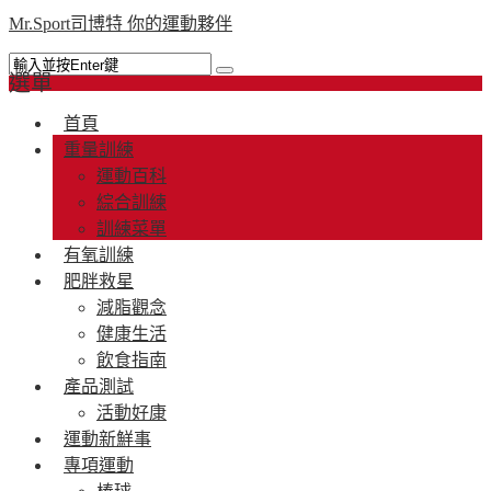
Mr.Sport司博特 你的運動夥伴
選單
首頁
重量訓練
運動百科
綜合訓練
訓練菜單
有氧訓練
肥胖救星
減脂觀念
健康生活
飲食指南
產品測試
活動好康
運動新鮮事
專項運動