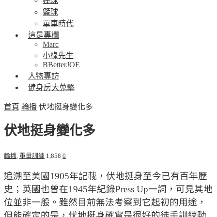
棒球
籃球
單車時代
這是專欄
Marc
小綠先生
BBetterJOE
人物專訪
健身房大蒐擊
首頁
輪播
伏地挺身變化多
伏地挺身變化多
輪播
,
重量訓練
1,858
0
追溯至美國1905年記載，伏地挺身至今已有百年歷
史；英國也曾在1945年紀錄Press Up一詞，可見其地
位並非一般。雖然目前無法考察到它起初的用途，
但能確定的是，伏地挺身確實是很好的徒手訓練動