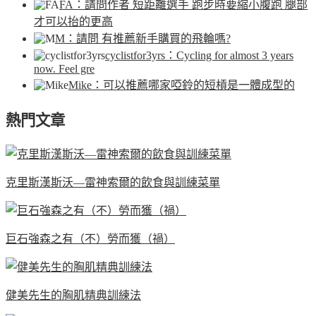
FA
：請問作者 短距離選手 跑步時要縮小腹跑 腿部
才可以抬的更高
M
：請問 有推薦新手購買的飛輪嗎?
cyclistfor3yrs
：Cycling for almost 3 years
now. Feel gre
Mike
：可以推薦哪家啞鈴的短槓是一體成型的
熱門文章
克里斯漢斯沃—雷神索爾的飲食與訓練菜單
巨石強森之有（不）勞而獲（禍）
健美先生的胸肌精典訓練法