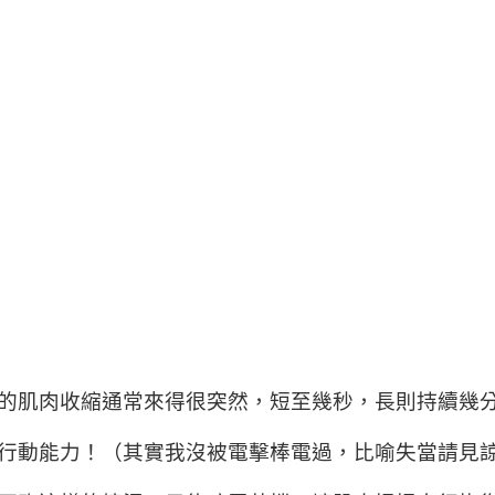
的肌肉收縮通常來得很突然，短至幾秒，長則持續幾
動能力！（其實我沒被電擊棒電過，比喻失當請見諒，