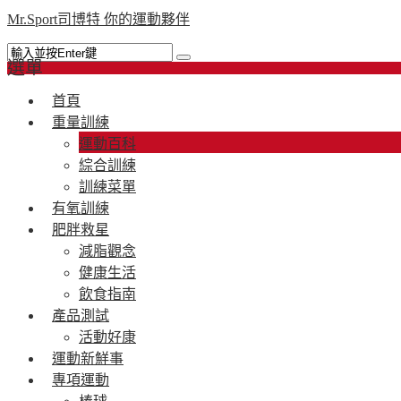
Mr.Sport司博特 你的運動夥伴
選單
首頁
重量訓練
運動百科
綜合訓練
訓練菜單
有氧訓練
肥胖救星
減脂觀念
健康生活
飲食指南
產品測試
活動好康
運動新鮮事
專項運動