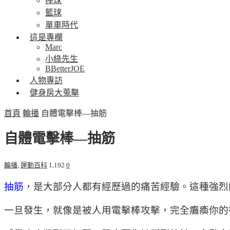
棒球
籃球
單車時代
這是專欄
Marc
小綠先生
BBetterJOE
人物專訪
健身房大蒐擊
首頁
輪播
自體電擊棒—抽筋
自體電擊棒—抽筋
輪播
,
運動百科
1,192
0
抽筋
，是大部分人都有經歷過的痛苦經驗。這種強烈
一旦發生，就像是被人用電擊棒攻擊，完全癱瘓你的行