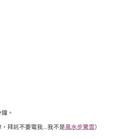
分鐘。
拜託不要電我...我不是
風水步驚雲
）