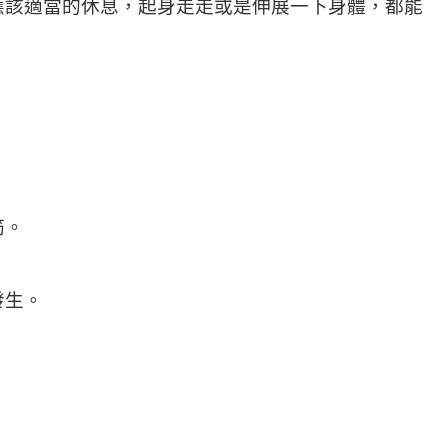
應該適當的休息，起身走走或是伸展一下身體，都能
筋。
發生。