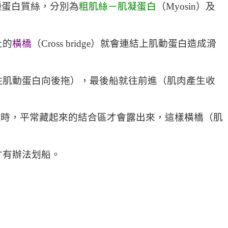
兩種蛋白質絲，分別為
粗肌絲－肌凝蛋白
（Myosin）及
上的
橫橋
（Cross bridge）就會連結上肌動蛋白造成滑
住肌動蛋白向後拖），最後船就往前進（肌肉產生收
）結合時，平常藏起來的結合區才會露出來，這樣橫橋（肌
才有辦法划船。