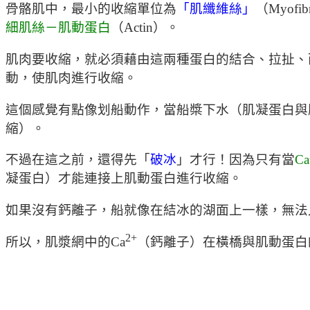
骨骼肌中，最小的收縮單位為
「肌纖維絲」
（Myo
細肌絲－肌動蛋白
（Actin）。
肌肉要收縮，就必須藉由這兩種蛋白的結合、拉扯、
動，使肌肉進行收縮。
這個感覺有點像划船動作，當船槳下水（肌凝蛋白與
縮）。
不過在這之前，還得先「
破冰
」才行！因為只有當
Ca
凝蛋白）才能連接上肌動蛋白進行收縮。
如果沒有鈣離子，船就像在結冰的湖面上一樣，無法
2+
所以，肌漿網中的Ca
（鈣離子）在橫橋與肌動蛋白