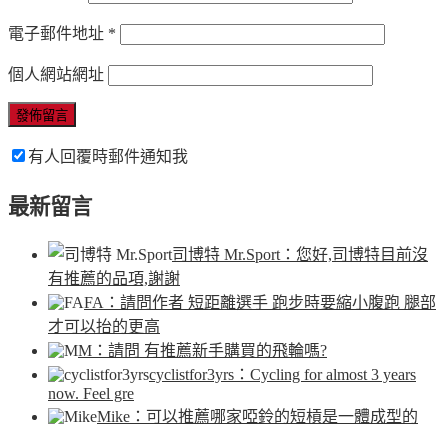
電子郵件地址
*
個人網站網址
有人回覆時郵件通知我
最新留言
司博特 Mr.Sport
：您好,司博特目前沒
有推薦的品項,謝謝
FA
：請問作者 短距離選手 跑步時要縮小腹跑 腿部
才可以抬的更高
M
：請問 有推薦新手購買的飛輪嗎?
cyclistfor3yrs
：Cycling for almost 3 years
now. Feel gre
Mike
：可以推薦哪家啞鈴的短槓是一體成型的