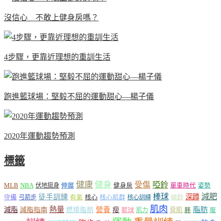
沒信心 不敢上健身房嗎？
4步驟，更靠近理想的重訓生活
跑進籃球場：堅毅不屈的運動甜心—楊子儀
2020年運動趨勢預測
標籤
健康
健身
受傷
啞鈴
MLB
NBA
伸展
伏地挺身
健身房
單車時代
姿勢
減肥
棒球
徒手訓練
深蹲
核心
核心肌群
槓鈴
守備
弓箭步
有氧
核心訓練
肌肉
熱量
脂肪
減脂
營養
減脂指南
燃燒脂肪
瘦
籃球
背肌
肌力
胖
腹