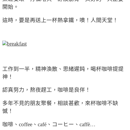
開始。
這時，要是再送上一杯熱拿鐵，噢！人間天堂！
工作到一半，精神渙散、思緒遲鈍，喝杯咖啡提提
神！
認真努力，熬夜趕工，咖啡是良伴！
多年不見的朋友聚餐，相談甚歡，來杯咖啡不缺
憾！
咖啡、coffee、café、コーヒー、caffè…