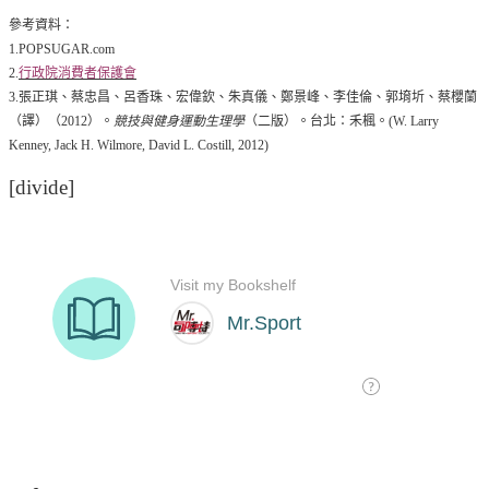
參考資料：
1.POPSUGAR.com
2.
行政院消費者保護會
3.張正琪、蔡忠昌、呂香珠、宏偉欽、朱真儀、鄭景峰、李佳倫、郭堉圻、蔡櫻蘭
（譯）（2012）。
競技與健身運動生理學
（二版）。台北：禾楓。(W. Larry
Kenney, Jack H. Wilmore, David L. Costill, 2012)
[divide]