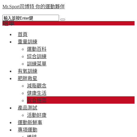
Mr.Sport司博特 你的運動夥伴
選單
首頁
重量訓練
運動百科
綜合訓練
訓練菜單
有氧訓練
肥胖救星
減脂觀念
健康生活
飲食指南
產品測試
活動好康
運動新鮮事
專項運動