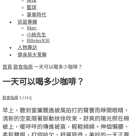
棒球
籃球
單車時代
這是專欄
Marc
小綠先生
BBetterJOE
人物專訪
健身房大蒐擊
首頁
飲食指南
一天可以喝多少咖啡？
一天可以喝多少咖啡？
飲食指南
3,124
0
早上，聽到窗簾飄逸被風拍打的聲響而睜開眼睛，
清新的空氣隨著脈動徐徐吹來，舒爽的陽光照在棉
被上，暖呼呼的傳進被窩，輕輕綿綿。伸個懶腰、
柔鬆雙眼，打個哈欠、舒展筋骨，美好的一天正要