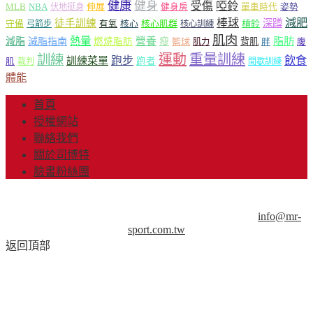
健康
健身
受傷
啞鈴
MLB
NBA
伸展
伏地挺身
健身房
單車時代
姿勢
減肥
棒球
徒手訓練
深蹲
核心
核心肌群
槓鈴
守備
弓箭步
有氧
核心訓練
肌肉
熱量
脂肪
減脂
營養
減脂指南
燃燒脂肪
瘦
籃球
背肌
肌力
胖
腹
運動
重量訓練
訓練
飲食
跑步
訓練菜單
跑者
肌
裁判
間歇訓練
體能
首頁
授權網站
聯絡我們
關於司博特
臉書粉絲團
© Copyright 2013-2018 Mr.Sport 司博特 著作權所有，請勿抄
襲，請務必來信取得授權！商業用途請來信洽談。
info@mr-
sport.com.tw
返回頂部