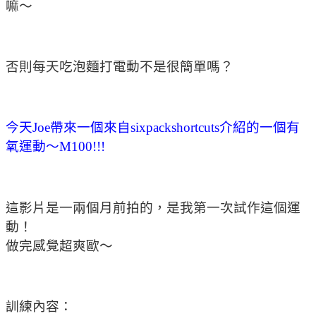
嘛～
否則每天吃泡麵打電動不是很簡單嗎？
今天Joe帶來一個來自sixpackshortcuts介紹的一個有
氧運動～M10­0!!!
這影片是一兩個月前拍的，是我第一次試作這個運
動！
做完感覺超爽歐～
訓練內容：