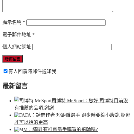
顯示名稱
*
電子郵件地址
*
個人網站網址
有人回覆時郵件通知我
最新留言
司博特 Mr.Sport
：您好,司博特目前沒
有推薦的品項,謝謝
FA
：請問作者 短距離選手 跑步時要縮小腹跑 腿部
才可以抬的更高
M
：請問 有推薦新手購買的飛輪嗎?