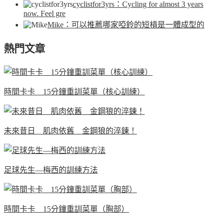
cyclistfor3yrs
：Cycling for almost 3 years
now. Feel gre
Mike
：可以推薦哪家啞鈴的短槓是一體成型的
熱門文章
時間卡卡 15分鐘重訓菜單（核心訓練）
未來昔日 肌肉依舊 金鋼狼的淬鍊！
足球先生—梅西的訓練方法
時間卡卡 15分鐘重訓菜單（胸部）