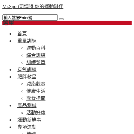
Mr.Sport司博特 你的運動夥伴
選單
首頁
重量訓練
運動百科
綜合訓練
訓練菜單
有氧訓練
肥胖救星
減脂觀念
健康生活
飲食指南
產品測試
活動好康
運動新鮮事
專項運動