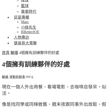
棒球
籃球
單車時代
這是專欄
Marc
小綠先生
BBetterJOE
人物專訪
健身房大蒐擊
首頁
輪播
4個擁有訓練夥伴的好處
4個擁有訓練夥伴的好處
輪播
,
運動新鮮事
960
0
現在一個人外出用餐、看場電影、去咖啡店發呆，似
活。
像是找同學或同梯敘舊、週末夜跟同事外出放鬆、假