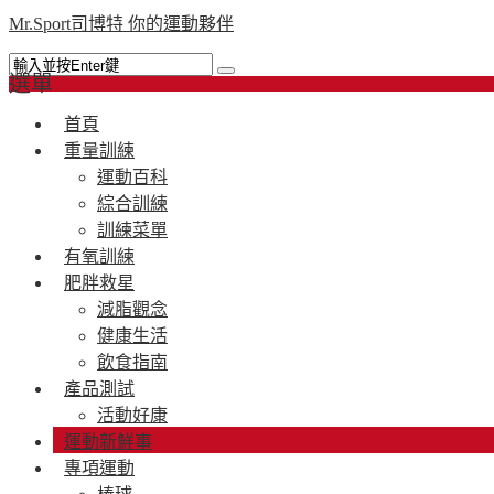
Mr.Sport司博特 你的運動夥伴
選單
首頁
重量訓練
運動百科
綜合訓練
訓練菜單
有氧訓練
肥胖救星
減脂觀念
健康生活
飲食指南
產品測試
活動好康
運動新鮮事
專項運動