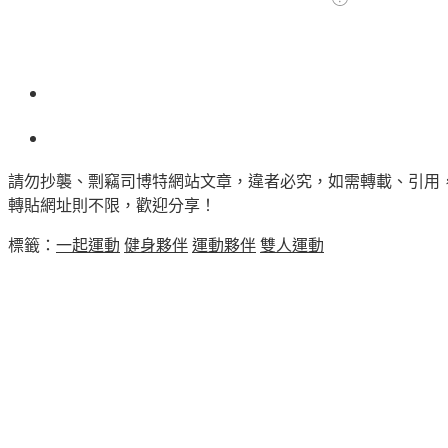
請勿抄襲、剽竊司博特網站文章，違者必究，如需轉載、引用
轉貼網址則不限，歡迎分享！
標籤：
一起運動
健身夥伴
運動夥伴
雙人運動