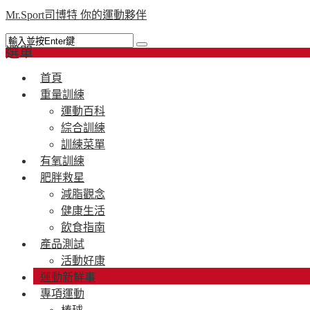
Mr.Sport司博特 你的運動夥伴
選單
首頁
重量訓練
運動百科
綜合訓練
訓練菜單
有氧訓練
肥胖救星
減脂觀念
健康生活
飲食指南
產品測試
活動好康
運動新鮮事
專項運動