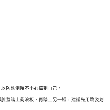
，以防跌倒時不小心撞到自己。
腳膝蓋踏上衝浪板，再踏上另一腳，建議先用跪姿划