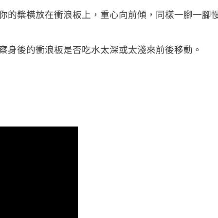
你的槳橫放在衝浪板上，重心向前傾，同樣一腳一腳
察身後的衝浪板是否吃水太深或太淺來前後移動。