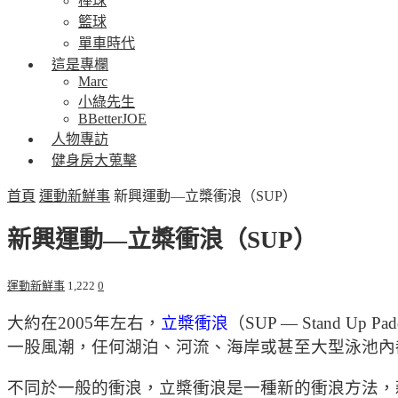
棒球
籃球
單車時代
這是專欄
Marc
小綠先生
BBetterJOE
人物專訪
健身房大蒐擊
首頁
運動新鮮事
新興運動—立槳衝浪（SUP）
新興運動—立槳衝浪（SUP）
運動新鮮事
1,222
0
大約在2005年左右，
立槳衝浪
（SUP — Stan
一股風潮，任何湖泊、河流、海岸或甚至大型泳池內
不同於一般的衝浪，立槳衝浪是一種新的衝浪方法，