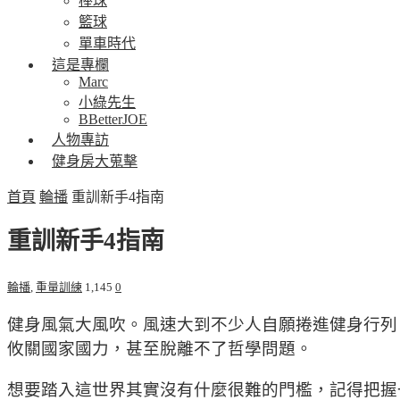
棒球
籃球
單車時代
這是專欄
Marc
小綠先生
BBetterJOE
人物專訪
健身房大蒐擊
首頁
輪播
重訓新手4指南
重訓新手4指南
輪播
,
重量訓練
1,145
0
健身風氣大風吹。風速大到不少人自願捲進健身行列
攸關國家國力，甚至脫離不了哲學問題。
想要踏入這世界其實沒有什麼很難的門檻，記得把握