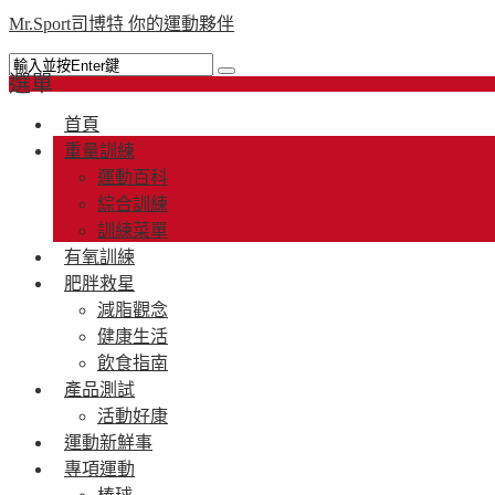
Mr.Sport司博特 你的運動夥伴
選單
首頁
重量訓練
運動百科
綜合訓練
訓練菜單
有氧訓練
肥胖救星
減脂觀念
健康生活
飲食指南
產品測試
活動好康
運動新鮮事
專項運動