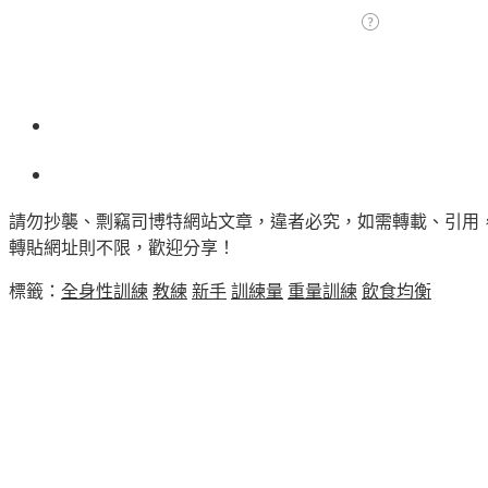
請勿抄襲、剽竊司博特網站文章，違者必究，如需轉載、引用
轉貼網址則不限，歡迎分享！
標籤：
全身性訓練
教練
新手
訓練量
重量訓練
飲食均衡