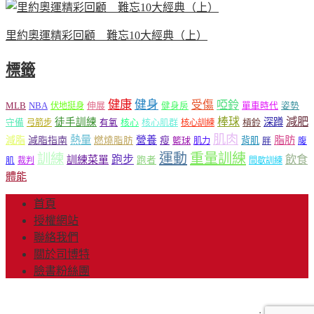
里約奧運精彩回顧 難忘10大經典（上）
標籤
健康
健身
受傷
啞鈴
MLB
NBA
伸展
伏地挺身
健身房
單車時代
姿勢
減肥
棒球
徒手訓練
深蹲
核心
核心肌群
槓鈴
守備
弓箭步
有氧
核心訓練
肌肉
熱量
脂肪
減脂
營養
減脂指南
燃燒脂肪
瘦
籃球
背肌
肌力
胖
腹
運動
重量訓練
訓練
飲食
跑步
訓練菜單
跑者
肌
裁判
間歇訓練
體能
首頁
授權網站
聯絡我們
關於司博特
臉書粉絲團
© Copyright 2013-2018 Mr.Sport 司博特 著作權所有，請勿抄