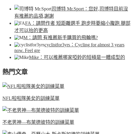
司博特 Mr.Sport
：您好,司博特目前沒
有推薦的品項,謝謝
FA
：請問作者 短距離選手 跑步時要縮小腹跑 腿部
才可以抬的更高
M
：請問 有推薦新手購買的飛輪嗎?
cyclistfor3yrs
：Cycling for almost 3 years
now. Feel gre
Mike
：可以推薦哪家啞鈴的短槓是一體成型的
熱門文章
NFL啦啦隊美女的訓練菜單
不老男神—布萊德彼特的訓練菜單