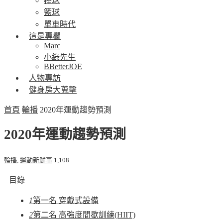
棒球
籃球
單車時代
這是專欄
Marc
小綠先生
BBetterJOE
人物專訪
健身房大蒐擊
首頁
輪播
2020年運動趨勢預測
2020年運動趨勢預測
輪播
,
運動新鮮事
1,108
目錄
1
第一名 穿戴式設備
2
第二名 高強度間歇訓練(HIIT)