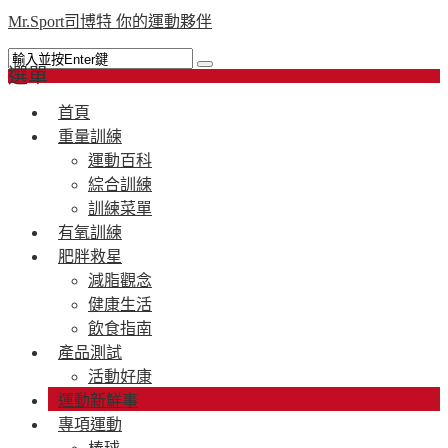
Mr.Sport司博特 你的運動夥伴
選單
首頁
重量訓練
運動百科
綜合訓練
訓練菜單
有氧訓練
肥胖救星
減脂觀念
健康生活
飲食指南
產品測試
活動好康
運動新鮮事
專項運動