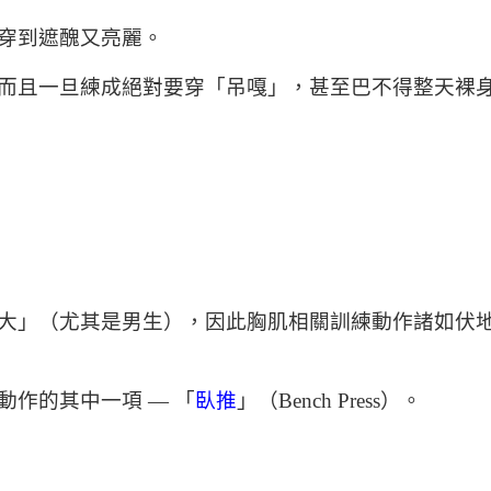
穿到遮醜又亮麗。
而且一旦練成絕對要穿「吊嘎」，甚至巴不得整天裸
大」（尤其是男生），因此胸肌相關訓練動作諸如伏
作的其中一項 — 「
臥推
」（Bench Press）。