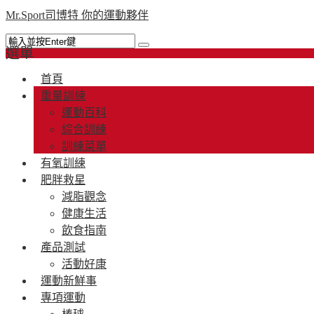
Mr.Sport司博特 你的運動夥伴
選單
首頁
重量訓練
運動百科
綜合訓練
訓練菜單
有氧訓練
肥胖救星
減脂觀念
健康生活
飲食指南
產品測試
活動好康
運動新鮮事
專項運動