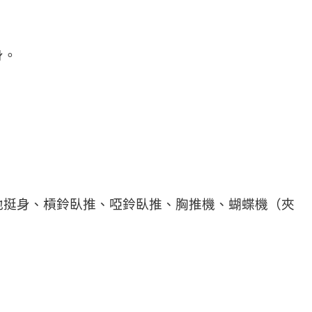
身。
地挺身、槓鈴臥推、啞鈴臥推、胸推機、蝴蝶機（夾