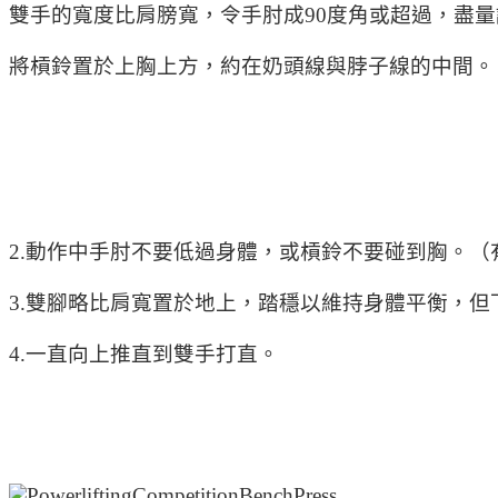
雙手的寬度比肩膀寬，令手肘成90度角或超過，盡
將槓鈴置於上胸上方，約在奶頭線與脖子線的中間。
2.動作中手肘不要低過身體，或槓鈴不要碰到胸。（
3.雙腳略比肩寬置於地上，踏穩以維持身體平衡，
4.一直向上推直到雙手打直。