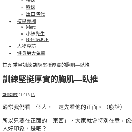
棒球
籃球
單車時代
這是專欄
Marc
小綠先生
BBetterJOE
人物專訪
健身房大蒐擊
首頁
重量訓練
訓練堅挺厚實的胸肌—臥推
訓練堅挺厚實的胸肌—臥推
重量訓練
21,018
13
通常我們看一個人，一定先看他的正面。（廢話）
所以只要在正面的「東西」，大家就會特別在意，像
人好印象，是吧？