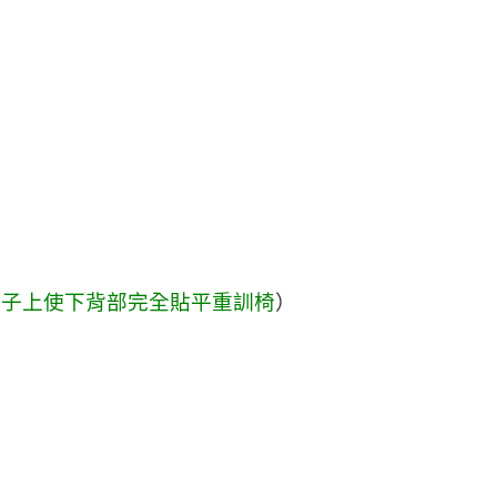
椅子上使下背部完全貼平重訓椅
）