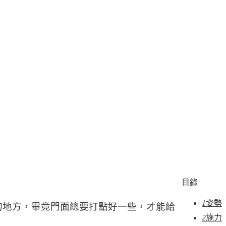
目錄
1
姿勢
的地方，畢竟門面總要打點好一些，才能給
2
施力