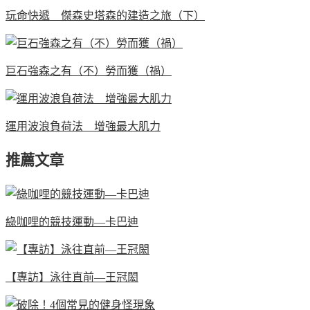
玩命快遞 傑森史塔森的建造之旅（下）
巨石強森之有（不）勞而獲（禍）
運用波浪負荷法 增強最大肌力
推薦文章
綠咖哩的競技運動—卡巴迪
【專訪】泳往直前—王冠閎