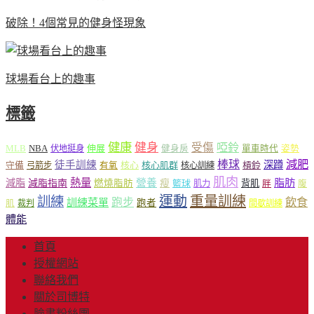
破除！4個常見的健身怪現象
球場看台上的趣事
標籤
健康
健身
受傷
啞鈴
MLB
NBA
伸展
伏地挺身
健身房
單車時代
姿勢
減肥
棒球
徒手訓練
深蹲
核心
核心肌群
槓鈴
守備
弓箭步
有氧
核心訓練
肌肉
熱量
脂肪
減脂
營養
減脂指南
燃燒脂肪
瘦
籃球
背肌
肌力
胖
腹
運動
重量訓練
訓練
飲食
跑步
訓練菜單
跑者
肌
裁判
間歇訓練
體能
首頁
授權網站
聯絡我們
關於司博特
臉書粉絲團