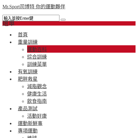
Mr.Sport司博特 你的運動夥伴
選單
首頁
重量訓練
運動百科
綜合訓練
訓練菜單
有氧訓練
肥胖救星
減脂觀念
健康生活
飲食指南
產品測試
活動好康
運動新鮮事
專項運動