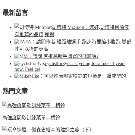
最新留言
司博特 Mr.Sport
：您好,司博特目前沒
有推薦的品項,謝謝
FA
：請問作者 短距離選手 跑步時要縮小腹跑 腿部
才可以抬的更高
M
：請問 有推薦新手購買的飛輪嗎?
cyclistfor3yrs
：Cycling for almost 3 years
now. Feel gre
Mike
：可以推薦哪家啞鈴的短槓是一體成型的
熱門文章
高強度間歇訓練菜單—槓鈴