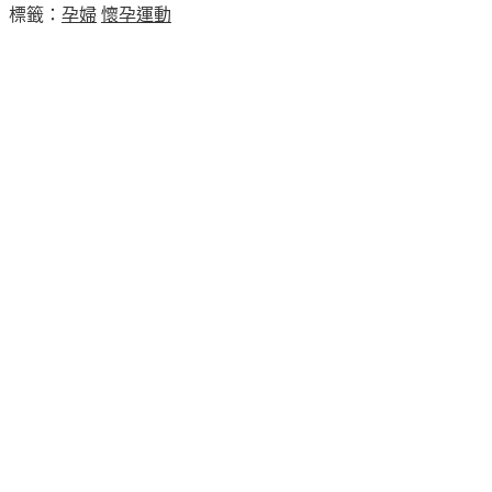
標籤：
孕婦
懷孕運動