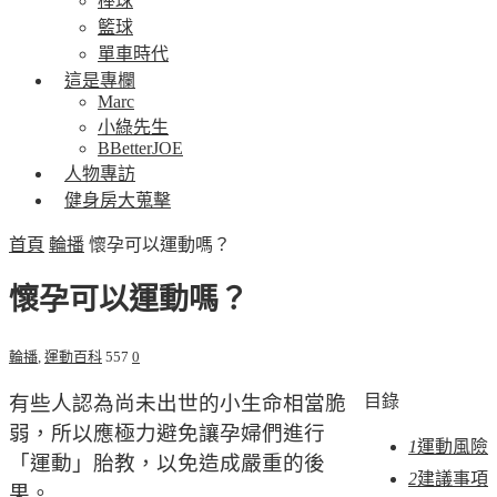
棒球
籃球
單車時代
這是專欄
Marc
小綠先生
BBetterJOE
人物專訪
健身房大蒐擊
首頁
輪播
懷孕可以運動嗎？
懷孕可以運動嗎？
輪播
,
運動百科
557
0
有些人認為尚未出世的小生命相當脆
目錄
弱，所以應極力避免讓孕婦們進行
1
運動風險
「運動」胎教，以免造成嚴重的後
2
建議事項
果。