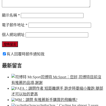
顯示名稱
*
電子郵件地址
*
個人網站網址
有人回覆時郵件通知我
最新留言
司博特 Mr.Sport
：您好,司博特目前沒
有推薦的品項,謝謝
FA
：請問作者 短距離選手 跑步時要縮小腹跑 腿部
才可以抬的更高
M
：請問 有推薦新手購買的飛輪嗎?
cyclistfor3yrs
：Cycling for almost 3 years