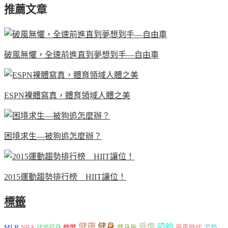
推薦文章
破風無懼，全速前進直到夢想到手—自由車
ESPN裸體寫真，體育領域人體之美
困境求生—被狗追怎麼辦？
2015運動趨勢排行榜 HIIT讓位！
標籤
健康
健身
受傷
啞鈴
MLB
NBA
伸展
伏地挺身
健身房
單車時代
姿勢