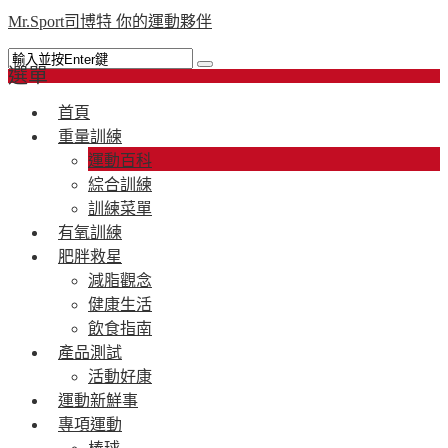
Mr.Sport司博特 你的運動夥伴
選單
首頁
重量訓練
運動百科
綜合訓練
訓練菜單
有氧訓練
肥胖救星
減脂觀念
健康生活
飲食指南
產品測試
活動好康
運動新鮮事
專項運動