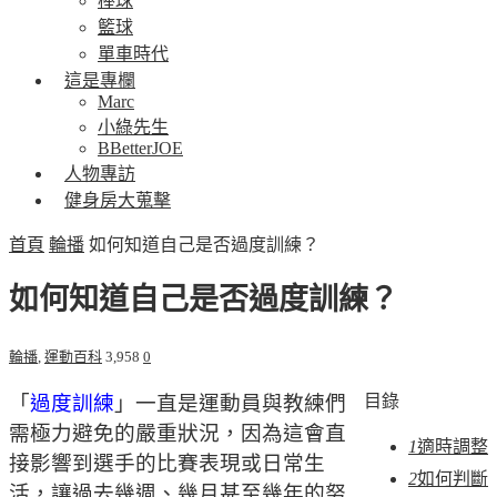
棒球
籃球
單車時代
這是專欄
Marc
小綠先生
BBetterJOE
人物專訪
健身房大蒐擊
首頁
輪播
如何知道自己是否過度訓練？
如何知道自己是否過度訓練？
輪播
,
運動百科
3,958
0
「
過度訓練
」一直是運動員與教練們
目錄
需極力避免的嚴重狀況，因為這會直
1
適時調整
接影響到選手的比賽表現或日常生
2
如何判斷
活，讓過去幾週、幾月甚至幾年的努