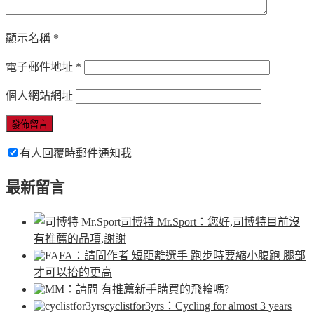
顯示名稱
*
電子郵件地址
*
個人網站網址
有人回覆時郵件通知我
最新留言
司博特 Mr.Sport
：您好,司博特目前沒
有推薦的品項,謝謝
FA
：請問作者 短距離選手 跑步時要縮小腹跑 腿部
才可以抬的更高
M
：請問 有推薦新手購買的飛輪嗎?
cyclistfor3yrs
：Cycling for almost 3 years