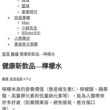
棒球
籃球
單車時代
這是專欄
Marc
小綠先生
BBetterJOE
人物專訪
健身房大蒐擊
首頁
輪播
健康新飲品—檸檬水
健康新飲品—檸檬水
輪播
,
飲食指南
479
0
檸檬本身的營養價值（像是維生素C、檸檬酸、蘋果
酸、高量鉀元素和低量鈉元素等），能為人體帶來
許多好處（如養顏美容、避免脹氣、癒合傷口
等）。