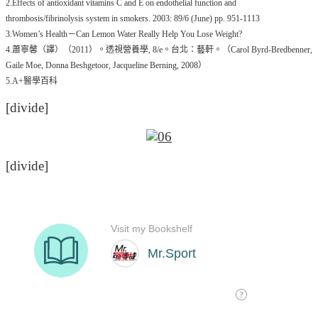
2.Effects of antioxidant vitamins C and E on endothelial function and
thrombosis/fibrinolysis system in smokers. 2003: 89/6 (June) pp. 951-1113
3.Women’s Health－Can Lemon Water Really Help You Lose Weight?
4.蕭寧馨（譯）（2011）。透視營養學, 8/e。台北：藝軒。（Carol Byrd-Bredbenner,
Gaile Moe, Donna Beshgetoor, Jacqueline Berning, 2008）
5.A+醫學百科
[divide]
[divide]