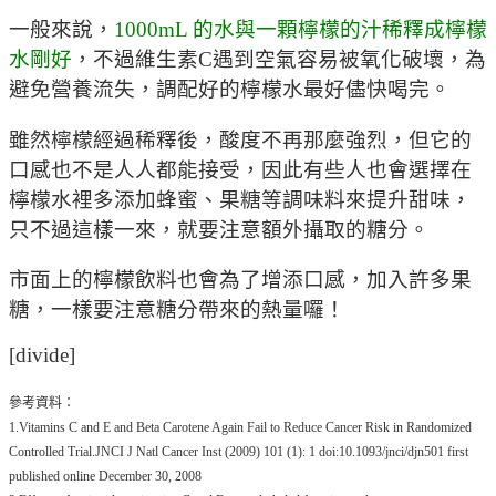
一般來說，
1000mL 的水與一顆檸檬的汁稀釋成檸檬
水剛好
，不過維生素C遇到空氣容易被氧化破壞，為
避免營養流失，調配好的檸檬水最好儘快喝完。
雖然檸檬經過稀釋後，酸度不再那麼強烈，但它的
口感也不是人人都能接受，因此有些人也會選擇在
檸檬水裡多添加蜂蜜、果糖等調味料來提升甜味，
只不過這樣一來，就要注意額外攝取的糖分。
市面上的檸檬飲料也會為了增添口感，加入許多果
糖，一樣要注意糖分帶來的熱量囉！
[divide]
參考資料：
1.Vitamins C and E and Beta Carotene Again Fail to Reduce Cancer Risk in Randomized
Controlled Trial.JNCI J Natl Cancer Inst (2009) 101 (1): 1 doi:10.1093/jnci/djn501 first
published online December 30, 2008