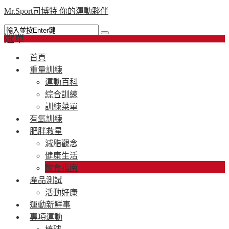
Mr.Sport司博特 你的運動夥伴
選單
首頁
重量訓練
運動百科
綜合訓練
訓練菜單
有氧訓練
肥胖救星
減脂觀念
健康生活
飲食指南
產品測試
活動好康
運動新鮮事
專項運動