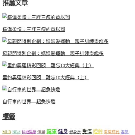
推薦文章
鐵漢柔情：三胖三瘦的黃以翔
母親節特別企劃：媽媽愛運動 親子訓練樂趣多
里約奧運精彩回顧 難忘10大經典（上）
自行車的世界—超急快遞
標籤
健康
健身
受傷
啞鈴
MLB
NBA
伸展
伏地挺身
健身房
單車時代
姿勢