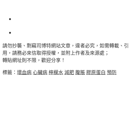
請勿抄襲、剽竊司博特網站文章，違者必究，如需轉載、引
用，請務必來信取得授權，並附上作者及來源處；
轉貼網址則不限，歡迎分享！
標籤：
壞血病
心臟病
檸檬水
減肥
腹脹
膠原蛋白
預防